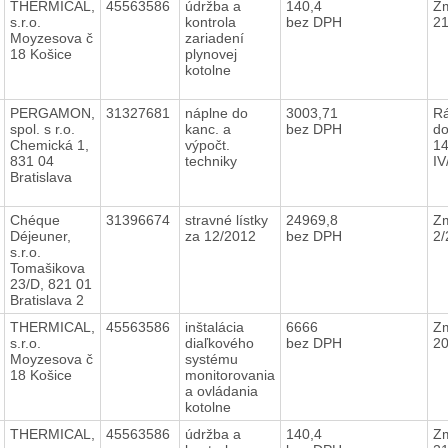
THERMICAL,
45563586
údržba a
140,4
Zm
s.r.o.
kontrola
bez DPH
2
Moyzesova č
zariadení
18 Košice
plynovej
kotolne
PERGAMON,
31327681
náplne do
3003,71
R
spol. s r.o.
kanc. a
bez DPH
do
Chemická 1,
výpočt.
14
831 04
techniky
IV
Bratislava
Chéque
31396674
stravné lístky
24969,8
Zm
Déjeuner,
za 12/2012
bez DPH
2
s.r.o.
Tomašikova
23/D, 821 01
Bratislava 2
THERMICAL,
45563586
inštalácia
6666
Zm
s.r.o.
diaľkového
bez DPH
2
Moyzesova č
systému
18 Košice
monitorovania
a ovládania
kotolne
THERMICAL,
45563586
údržba a
140,4
Zm