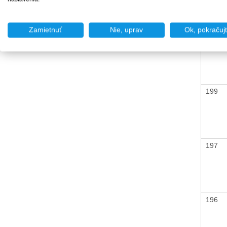
Zamietnuť
Nie, uprav
Ok, pokračuj
202
199
197
196