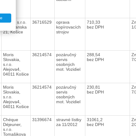
te
Rama, s.r.o.
36716529
oprava
710,33
Zm
Krosnianska
kopírovacích
bez DPH
1
21, Košice
strojov
Moris
36214574
pozáručný
288,54
Zm
Slovakia,
servis
bez DPH
7
s.r.o.
osobných
Alejova4,
mot. Vozidiel
04011 Košice
Moris
36214574
pozáručný
230,81
Zm
Slovakia,
servis
bez DPH
7
s.r.o.
osobných
Alejova4,
mot. Vozidiel
04011 Košice
Chéque
31396674
stravné lístky
31061,2
Zm
Déjeuner,
za 11/2012
bez DPH
2
s.r.o.
Tomašikova