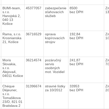
BUMI-team,
45377057
zabezpečenie
8500
Zm
s.r.o.
sťahovacích
bez DPH
1
Hanojská 2,
služieb
040 13
Košice
Rama, s.r.o.
36716529
oprava
192,84
Zm
Krosnianska
kopírovacích
bez DPH
1
21, Košice
strojov
Moris
36214574
pozáručný
241,87
Zm
Slovakia,
servis
bez DPH
7
s.r.o.
osobných
Alejova4,
mot. Vozidiel
04011 Košice
Chéque
31396674
stravné lístky
33953
Zm
Déjeuner,
za 10/2012
bez DPH
2
s.r.o.
Tomašikova
23/D, 821 01
Bratislava 2