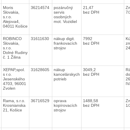
Moris
36214574
pozáručný
21,47
Zm
Slovakia,
servis
bez DPH
7
s.r.o.
osobných
Alejova4,
mot. Vozidiel
04011 Košice
ROBINCO
31611630
nákup digit.
7992
K
Slovakia,
frankovacích
bez DPH
zm
s.r.o.
strojov
2
Dolné Rudiny
č. 1 Žilina
XEPAP,spol.
31628605
nákup
3049,2
R
s r.o.
kancelárskych
bez DPH
do
Jesenského
potrieb
26
4703, 96001
IV
Zvolen
Rama, s.r.o.
36716529
oprava
1488,58
Zm
Krosnianska
kopírovacích
bez DPH
1
21, Košice
strojov