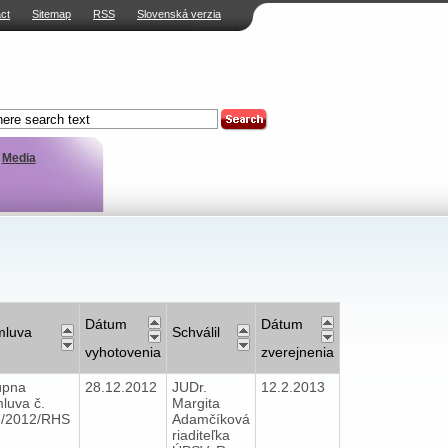
ct
Sitemap
RSS
Slovenská verzia
Media
Dátum
Dátum
mluva
Schválil
vyhotovenia
zverejnenia
úpna
28.12.2012
JUDr.
12.2.2013
luva č.
Margita
6/2012/RHS
Adamčíková
riaditeľka