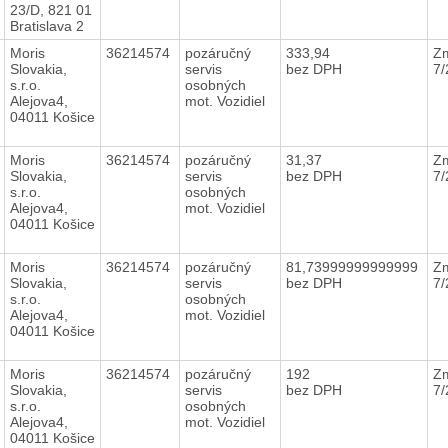
23/D, 821 01
Bratislava 2
Moris
36214574
pozáručný
333,94
Zm
Slovakia,
servis
bez DPH
7
s.r.o.
osobných
Alejova4,
mot. Vozidiel
04011 Košice
Moris
36214574
pozáručný
31,37
Zm
Slovakia,
servis
bez DPH
7
s.r.o.
osobných
Alejova4,
mot. Vozidiel
04011 Košice
Moris
36214574
pozáručný
81,73999999999999
Zm
Slovakia,
servis
bez DPH
7
s.r.o.
osobných
Alejova4,
mot. Vozidiel
04011 Košice
Moris
36214574
pozáručný
192
Zm
Slovakia,
servis
bez DPH
7
s.r.o.
osobných
Alejova4,
mot. Vozidiel
04011 Košice