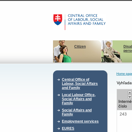
Citizen
Disa
pers
Home pag
Central Office of
Vyhľada
Labour, Social Affairs
and Family
Local Labour Office,
Social Affairs and
Interné
Family
číslo
Social Affairs and
243
Family
Employment services
EURES