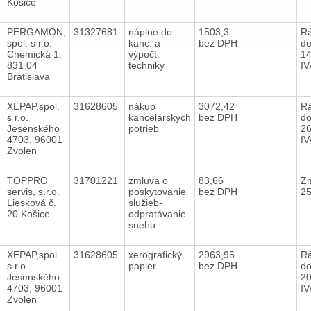
Košice
PERGAMON,
31327681
náplne do
1503,3
R
spol. s r.o.
kanc. a
bez DPH
do
Chemická 1,
výpočt.
14
831 04
techniky
IV
Bratislava
XEPAP,spol.
31628605
nákup
3072,42
R
s r.o.
kancelárskych
bez DPH
do
Jesenského
potrieb
26
4703, 96001
IV
Zvolen
TOPPRO
31701221
zmluva o
83,66
Zm
servis, s.r.o.
poskytovanie
bez DPH
2
Liesková č.
služieb-
20 Košice
odpratávanie
snehu
XEPAP,spol.
31628605
xerografický
2963,95
R
s r.o.
papier
bez DPH
do
Jesenského
20
4703, 96001
IV
Zvolen