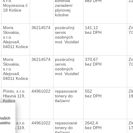
s.r.o.
kontrola
bez DPH
2
Moyzesova č
zariadení
18 Košice
plynovej
kotolne
Moris
36214574
pozáručný
141,12
Zm
Slovakia,
servis
bez DPH
7
s.r.o.
osobných
Alejova4,
mot. Vozidiel
04011 Košice
Moris
36214574
pozáručný
370,67
Zm
Slovakia,
servis
bez DPH
7
s.r.o.
osobných
Alejova4,
mot. Vozidiel
04011 Košice
Printo, s.r.o.
44961022
repasované
552
Zl
Hlavná 119,
tonery do
bez DPH
1
Košice
tlačiarní
 našich
Printo, s.r.o.
44961022
repasované
2642,4
Zl
velého
Hlavná 119,
tonery do
bez DPH
1
Košice
tlačiarní