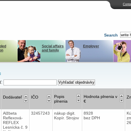
Conta
Search
bled
Social affairs
Employer
on
and family
e
ť:
Popis
Hodnota plnenia v
Dodávateľ
IČO
Z
plnenia
€
Alžbeta
32457243
nákup digit.
8928
K
Reflexová-
Kopír. Strojov
bez DPH
zm
REFLEX
2
Lesnícka č. 9