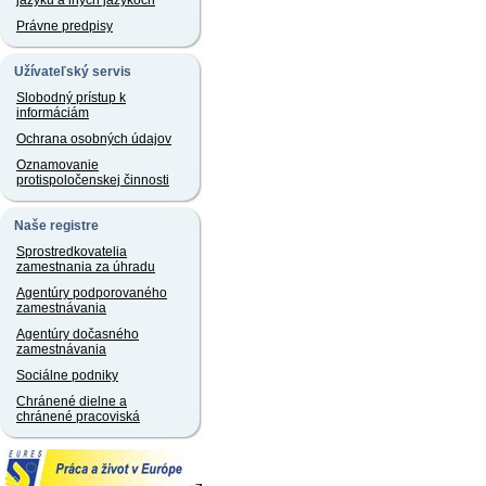
jazyku a iných jazykoch
Právne predpisy
Užívateľský servis
Slobodný prístup k
informáciám
Ochrana osobných údajov
Oznamovanie
protispoločenskej činnosti
Naše registre
Sprostredkovatelia
zamestnania za úhradu
Agentúry podporovaného
zamestnávania
Agentúry dočasného
zamestnávania
Sociálne podniky
Chránené dielne a
chránené pracoviská