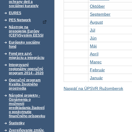
ochrany detí a
Október
sociálnej kurately
EURES
September
PES Network
August
Nástroje na
Júl
prepojenie Európy
(CEF)/Systém EESSI
Jún
Európsky sociálny
Máj
fond
Apríl
Fond pre azyl,
migráciu a integráciu
Marec
Integrovaný
regionálny operačný
Február
program 2014 - 2020
Január
Operačný program
Kvalita životného
Naspäť na ÚPSVR Ružomberok
prostredia
Národné projekty -
Oznámenia o
možnosti
predkladania žiadostí
o poskytnutie
finančného príspevku
Štatistiky
Zverejňovanie zmlúv,