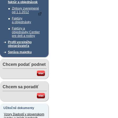
faktúr a objednávok
Zmluvy zverejnené
od 1.1.2012
Faktúry
a objednávky
Faktúry a
objednávky Centier
pre deti a rodiny
Profil verejného
obstarávateľa
Správa majetku
Chcem podať podnet
Chcem sa poradiť
Užitočné dokumenty
Vzory žiadostí v slovenskom