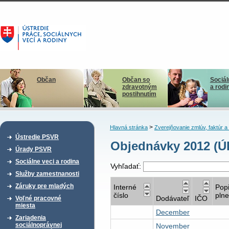
Občan
Občan so
Sociál
zdravotným
a rodi
postihnutím
>
Hlavná stránka
Zverejňovanie zmlúv, faktúr 
Ústredie PSVR
Objednávky 2012 (
Úrady PSVR
Sociálne veci a rodina
Vyhľadať:
Služby zamestnanosti
Záruky pre mladých
Interné
Pop
číslo
plne
Dodávateľ
IČO
Voľné pracovné
miesta
December
Zariadenia
sociálnoprávnej
November