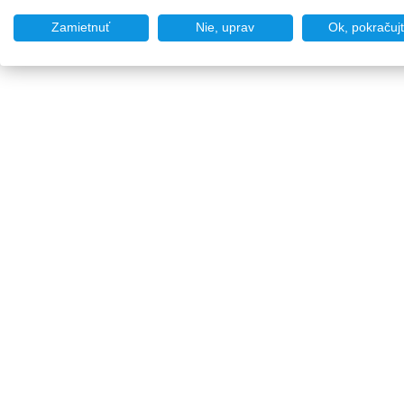
Zamietnuť
Nie, uprav
Ok, pokračuj