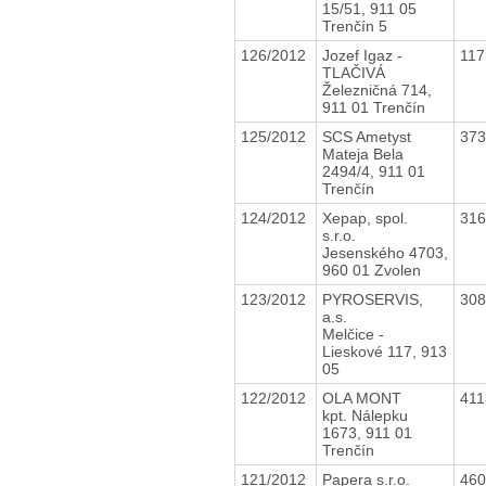
15/51, 911 05
Trenčín 5
126/2012
Jozef Igaz -
11
TLAČIVÁ
Železničná 714,
911 01 Trenčín
125/2012
SCS Ametyst
37
Mateja Bela
2494/4, 911 01
Trenčín
124/2012
Xepap, spol.
31
s.r.o.
Jesenského 4703,
960 01 Zvolen
123/2012
PYROSERVIS,
30
a.s.
Melčice -
Lieskové 117, 913
05
122/2012
OLA MONT
41
kpt. Nálepku
1673, 911 01
Trenčín
121/2012
Papera s.r.o.
46