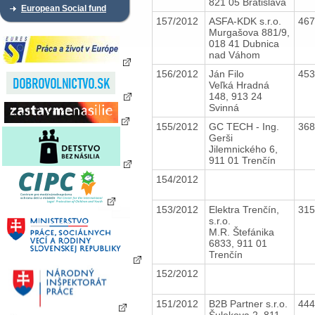
821 05 Bratislava
European Social fund
157/2012
ASFA-KDK s.r.o.
46
Murgašova 881/9,
018 41 Dubnica
nad Váhom
156/2012
Ján Filo
45
Veľká Hradná
148, 913 24
Svinná
155/2012
GC TECH - Ing.
36
Gerši
Jilemnického 6,
911 01 Trenčín
154/2012
153/2012
Elektra Trenčín,
31
s.r.o.
M.R. Štefánika
6833, 911 01
Trenčín
152/2012
151/2012
B2B Partner s.r.o.
44
Šulekova 2, 811