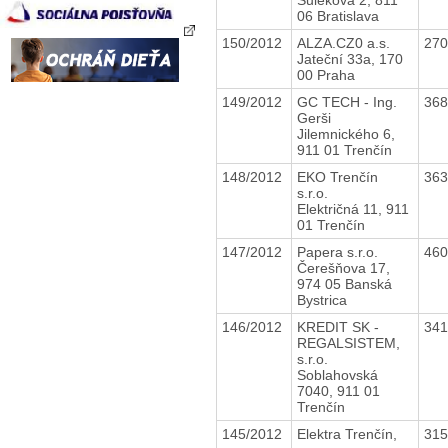
06 Bratislava
150/2012
ALZA.CZ0 a.s.
27
Jateční 33a, 170
00 Praha
149/2012
GC TECH - Ing.
36
Gerši
Jilemnického 6,
911 01 Trenčín
148/2012
EKO Trenčín
36
s.r.o.
Električná 11, 911
01 Trenčín
147/2012
Papera s.r.o.
46
Čerešňova 17,
974 05 Banská
Bystrica
146/2012
KREDIT SK -
34
REGALSISTEM,
s.r.o.
Soblahovská
7040, 911 01
Trenčín
145/2012
Elektra Trenčín,
31