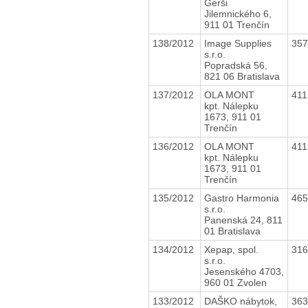
Gerši
Jilemnického 6,
911 01 Trenčín
138/2012
Image Supplies
35
s.r.o.
Popradská 56,
821 06 Bratislava
137/2012
OLA MONT
41
kpt. Nálepku
1673, 911 01
Trenčín
136/2012
OLA MONT
41
kpt. Nálepku
1673, 911 01
Trenčín
135/2012
Gastro Harmonia
46
s.r.o.
Panenská 24, 811
01 Bratislava
134/2012
Xepap, spol.
31
s.r.o.
Jesenského 4703,
960 01 Zvolen
133/2012
DAŠKO nábytok,
36