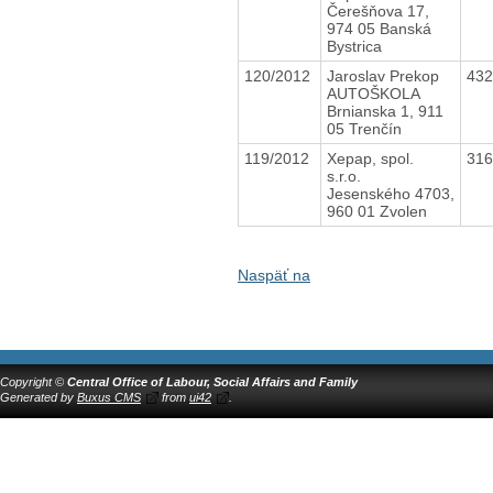
Čerešňova 17,
974 05 Banská
Bystrica
120/2012
Jaroslav Prekop
43
AUTOŠKOLA
Brnianska 1, 911
05 Trenčín
119/2012
Xepap, spol.
31
s.r.o.
Jesenského 4703,
960 01 Zvolen
Naspäť na
Copyright ©
Central Office of Labour, Social Affairs and Family
Generated by
Buxus CMS
from
ui42
.