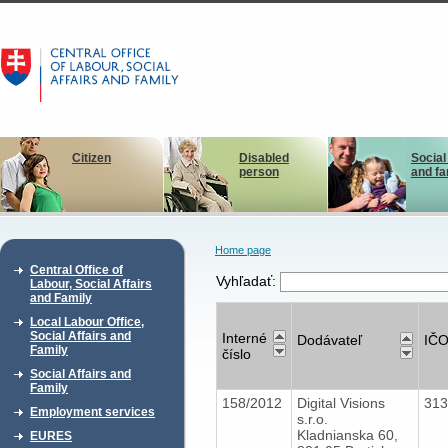
Citizen
Disabled
Social
person
and fa
Home page
Central Office of
Vyhľadať:
Labour, Social Affairs
and Family
Local Labour Office,
Social Affairs and
Interné
Dodávateľ
IČ
Family
číslo
Social Affairs and
Family
158/2012
Digital Visions
31
Employment services
s.r.o.
Kladnianska 60,
EURES