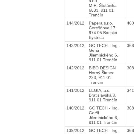
s.r.o.
M.R. Štefánika
6833, 911 01
Trenčín
144/2012
Papera s.r.o.
46
Čerešňova 17,
974 05 Banská
Bystrica
143/2012
GC TECH - Ing.
36
Gerši
Jilemnického 6,
911 01 Trenčín
142/2012
BIBO DESIGN
30
Horný Šianec
223, 911 01
Trenčín
141/2012
LEGIA, a.s.
34
Bratislavská 9,
911 01 Trenčín
140/2012
GC TECH - Ing.
36
Gerši
Jilemnického 6,
911 01 Trenčín
139/2012
GC TECH - Ing.
36