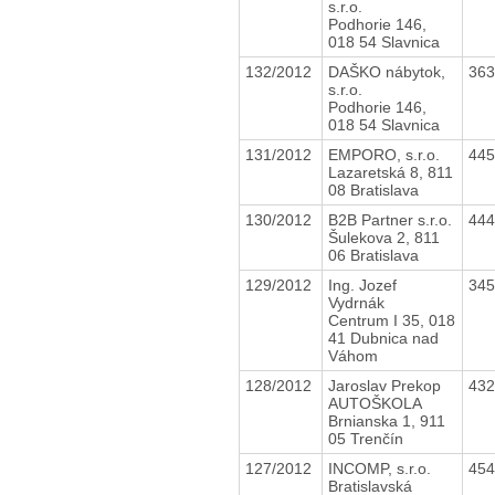
s.r.o.
Podhorie 146,
018 54 Slavnica
132/2012
DAŠKO nábytok,
36
s.r.o.
Podhorie 146,
018 54 Slavnica
131/2012
EMPORO, s.r.o.
44
Lazaretská 8, 811
08 Bratislava
130/2012
B2B Partner s.r.o.
44
Šulekova 2, 811
06 Bratislava
129/2012
Ing. Jozef
34
Vydrnák
Centrum I 35, 018
41 Dubnica nad
Váhom
128/2012
Jaroslav Prekop
43
AUTOŠKOLA
Brnianska 1, 911
05 Trenčín
127/2012
INCOMP, s.r.o.
45
Bratislavská