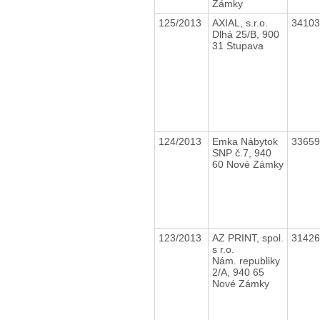
Zámky
125/2013
AXIAL, s.r.o.
3410
Dlhá 25/B, 900
31 Stupava
124/2013
Emka Nábytok
3365
SNP č.7, 940
60 Nové Zámky
123/2013
AZ PRINT, spol.
3142
s r.o.
Nám. republiky
2/A, 940 65
Nové Zámky