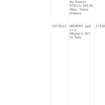
Na Priehon
875/2 A, 949 05
Nitra - Dolné
Krškany
107/2013
MENERT, spol.
1733
s r.o.
Hlboká 3, 927
01 Šaľa