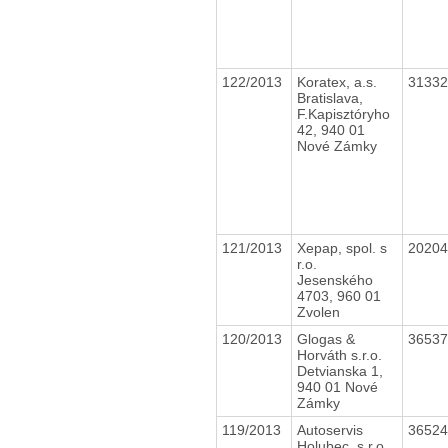
122/2013
Koratex, a.s.
3133
Bratislava,
F.Kapisztóryho
42, 940 01
Nové Zámky
121/2013
Xepap, spol. s
2020
r.o.
Jesenského
4703, 960 01
Zvolen
120/2013
Glogas &
3653
Horváth s.r.o.
Detvianska 1,
940 01 Nové
Zámky
119/2013
Autoservis
3652
Holubec, s.r.o.