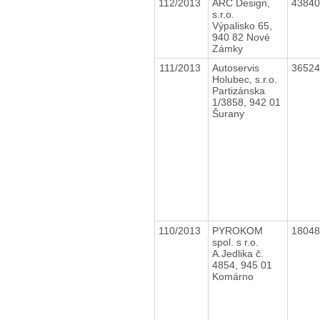
112/2013
ARC Design,
4384
s.r.o.
Výpalisko 65,
940 82 Nové
Zámky
111/2013
Autoservis
3652
Holubec, s.r.o.
Partizánska
1/3858, 942 01
Šurany
110/2013
PYROKOM
1804
spol. s r.o.
A.Jedlika č.
4854, 945 01
Komárno