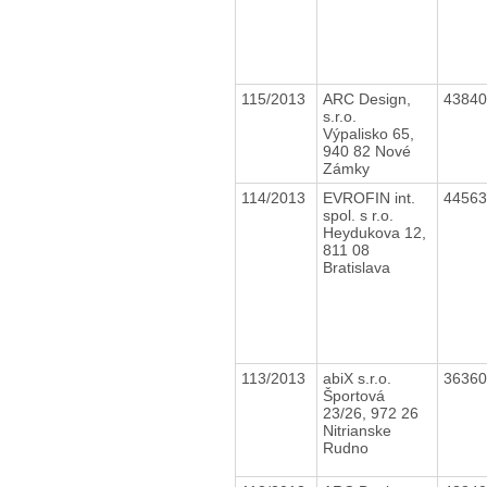
115/2013
ARC Design,
4384
s.r.o.
Výpalisko 65,
940 82 Nové
Zámky
114/2013
EVROFIN int.
4456
spol. s r.o.
Heydukova 12,
811 08
Bratislava
113/2013
abiX s.r.o.
3636
Športová
23/26, 972 26
Nitrianske
Rudno