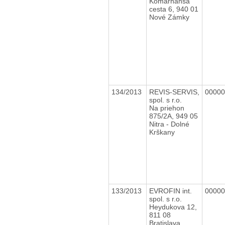
Komárňansá
cesta 6, 940 01
Nové Zámky
134/2013
REVIS-SERVIS,
0000
spol. s r.o.
Na priehon
875/2A, 949 05
Nitra - Dolné
Krškany
133/2013
EVROFIN int.
0000
spol. s r.o.
Heydukova 12,
811 08
Bratislava