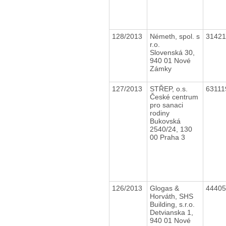
128/2013
Németh, spol. s
3142
r.o.
Slovenská 30,
940 01 Nové
Zámky
127/2013
STŘEP, o.s.
6311
České centrum
pro sanaci
rodiny
Bukovská
2540/24, 130
00 Praha 3
126/2013
Glogas &
4440
Horváth, SHS
Building, s.r.o.
Detvianska 1,
940 01 Nové