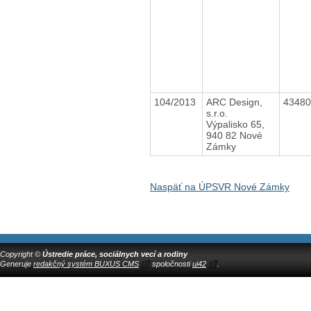
104/2013
ARC Design,
4348
s.r.o.
Výpalisko 65,
940 82 Nové
Zámky
Naspäť na ÚPSVR Nové Zámky
Copyright ©
Ústredie práce, sociálnych vecí a rodiny
Generuje
redakčný systém BUXUS CMS
spoločnosti
ui42
.