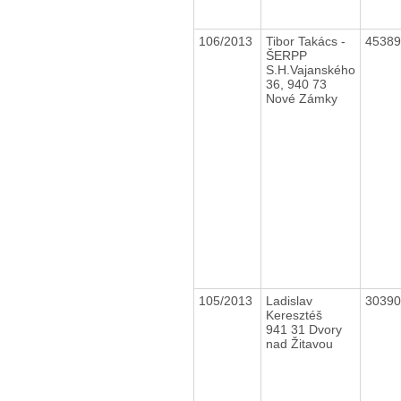
106/2013
Tibor Takács -
4538
ŠERPP
S.H.Vajanského
36, 940 73
Nové Zámky
105/2013
Ladislav
3039
Keresztéš
941 31 Dvory
nad Žitavou