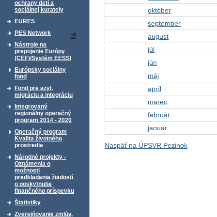
ochrany detí a
október
sociálnej kurately
EURES
september
PES Network
august
Nástroje na
júl
prepojenie Európy
(CEF)/Systém EESSI
jún
Európsky sociálny
máj
fond
apríl
Fond pre azyl,
migráciu a integráciu
marec
Integrovaný
regionálny operačný
február
program 2014 - 2020
január
Operačný program
Kvalita životného
Naspäť na ÚPSVR Pezinok
prostredia
Národné projekty -
Oznámenia o
možnosti
predkladania žiadostí
o poskytnutie
finančného príspevku
Štatistiky
Zverejňovanie zmlúv,