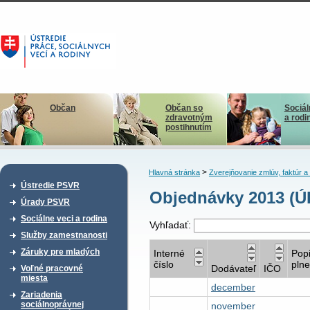
Občan
Občan so
Sociál
zdravotným
a rodi
postihnutím
>
Hlavná stránka
Zverejňovanie zmlúv, faktúr 
Ústredie PSVR
Objednávky 2013 (Ú
Úrady PSVR
Sociálne veci a rodina
Vyhľadať:
Služby zamestnanosti
Záruky pre mladých
Interné
Pop
číslo
plne
Dodávateľ
IČO
Voľné pracovné
miesta
december
Zariadenia
sociálnoprávnej
november