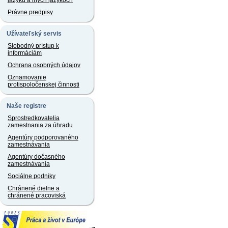
jazyku a iných jazykoch
Právne predpisy
Užívateľský servis
Slobodný prístup k
informáciám
Ochrana osobných údajov
Oznamovanie
protispoločenskej činnosti
Naše registre
Sprostredkovatelia
zamestnania za úhradu
Agentúry podporovaného
zamestnávania
Agentúry dočasného
zamestnávania
Sociálne podniky
Chránené dielne a
chránené pracoviská