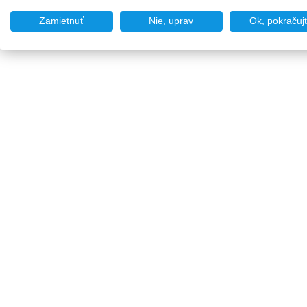
Zamietnuť
Nie, uprav
Ok, pokračuj