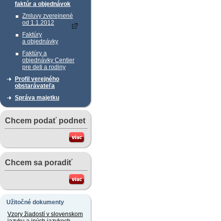
faktúr a objednávok
Zmluvy zverejnené
od 1.1.2012
Faktúry
a objednávky
Faktúry a
objednávky Centier
pre deti a rodiny
Profil verejného
obstarávateľa
Správa majetku
Chcem podať podnet
Chcem sa poradiť
Užitočné dokumenty
Vzory žiadostí v slovenskom