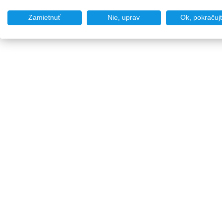
Zamietnuť
Nie, uprav
Ok, pokračuj