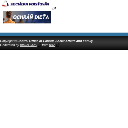
Copyright ©
Central Office of Labour, Social Affairs and Family
Generated by
Buxus CMS
from
ui42
.