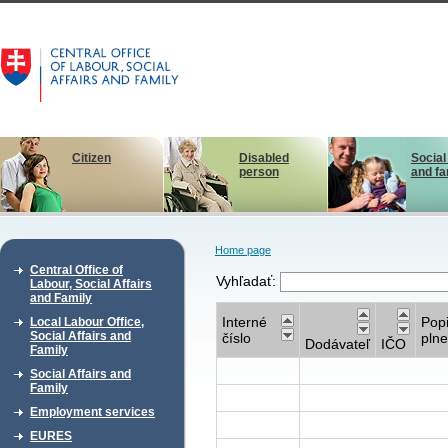
Citizen
Disabled
Social
person
and fa
Home page
Central Office of
Vyhľadať:
Labour, Social Affairs
and Family
Interné
Pop
Local Labour Office,
Social Affairs and
číslo
plne
Dodávateľ
IČO
Family
Social Affairs and
Family
Employment services
EURES