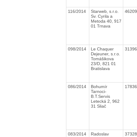
116/2014
Starweb, s.r.o.
4620
Sv. Cyrila a
Metoda 40, 917
01 Trnava
098/2014
Le Chaquer
3139
Dejeuner, s.r.o.
Tomášikova
23/D, 821 01
Bratislava
086/2014
Bohumír
1783
Tarnoci-
B.T.Servis
Letecká 2, 962
31 Sliač
083/2014
Radoslav
3732