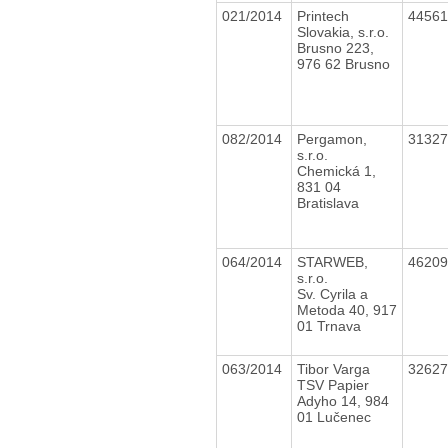
021/2014
Printech
4456
Slovakia, s.r.o.
Brusno 223,
976 62 Brusno
082/2014
Pergamon,
3132
s.r.o.
Chemická 1,
831 04
Bratislava
064/2014
STARWEB,
4620
s.r.o.
Sv. Cyrila a
Metoda 40, 917
01 Trnava
063/2014
Tibor Varga
3262
TSV Papier
Adyho 14, 984
01 Lučenec