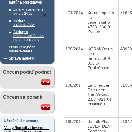
faktúr a objednávok
Zmluvy zverejnené
201/2014
Xepap, spol. s
3162
od 1.1.2012
r.o.
Faktúry
Jesenského
a objednávky
4703, 960 01
Zvolen
Faktúry a
objednávky Centier
pre deti a rodiny
Profil verejného
199/2014
KORAKOplus,
4395
obstarávateľa
s.r.o.
Bielická 369,
Správa majetku
958 04
Partizánske
Chcem podať podnet
198/2014
Le Chequer
3139
Dejeuner
Tomášikova
Chcem sa poradiť
23/D, 821 01
Bratislava
Užitočné dokumenty
190/2014
denník Plus
3134
JEDEN DEŇ
Vzory žiadostí v slovenskom
Panónska