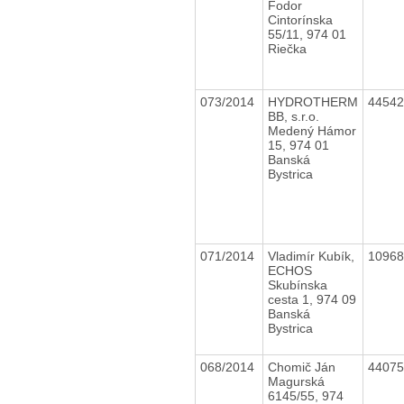
Fodor
Cintorínska
55/11, 974 01
Riečka
073/2014
HYDROTHERM
4454
BB, s.r.o.
Medený Hámor
15, 974 01
Banská
Bystrica
071/2014
Vladimír Kubík,
1096
ECHOS
Skubínska
cesta 1, 974 09
Banská
Bystrica
068/2014
Chomič Ján
4407
Magurská
6145/55, 974