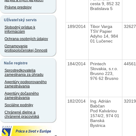
jazyku a iných jazykoch
cesta 9, 852 32
Právne predpisy
Bratislava 5
Užívateľský servis
189/2014
Tibor Varga
3262
Slobodný prístup k
TSV Papier
informáciám
Adyho 14, 984
Ochrana osobných údajov
01 Lučenec
Oznamovanie
protispoločenskej činnosti
Naše registre
184/2014
Printech
4456
Slovakia, s.r.o.
Sprostredkovatelia
Brusno 223,
zamestnania za úhradu
976 62 Brusno
Agentúry podporovaného
zamestnávania
Agentúry dočasného
zamestnávania
182/2014
Ing. Adrián
3201
Sociálne podniky
Babčan
Pod Kalváriou
Chránené dielne a
1574/2, 974 01
chránené pracoviská
Banská
Bystrica