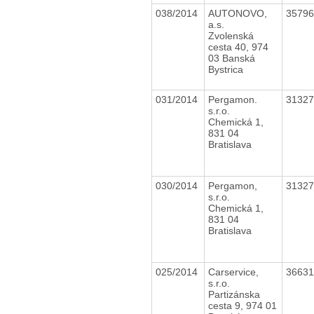
038/2014
AUTONOVO,
3579
a.s.
Zvolenská
cesta 40, 974
03 Banská
Bystrica
031/2014
Pergamon.
3132
s.r.o.
Chemická 1,
831 04
Bratislava
030/2014
Pergamon,
3132
s.r.o.
Chemická 1,
831 04
Bratislava
025/2014
Carservice,
3663
s.r.o.
Partizánska
cesta 9, 974 01