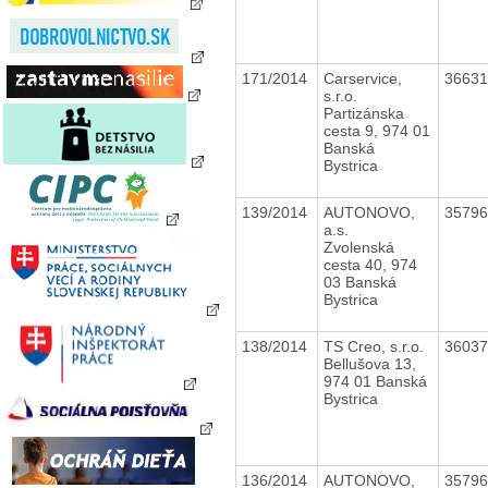
171/2014
Carservice,
3663
s.r.o.
Partizánska
cesta 9, 974 01
Banská
Bystrica
139/2014
AUTONOVO,
3579
a.s.
Zvolenská
cesta 40, 974
03 Banská
Bystrica
138/2014
TS Creo, s.r.o.
3603
Bellušova 13,
974 01 Banská
Bystrica
136/2014
AUTONOVO,
3579