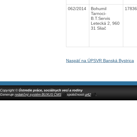
062/2014
Bohumil
1783
Tarnoci-
B.T.Servis
Letecká 2, 960
31 Sliač
Naspäť na ÚPSVR Banská Bystrica
Copyright ©
Ústredie práce, sociálnych vecí a rodiny
Generuje
redakčný systém BUXUS CMS
spoločnosti
ui42
.