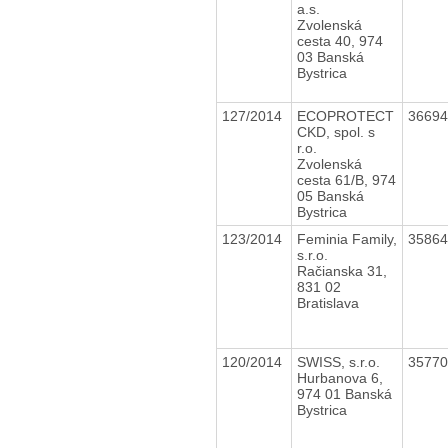
a.s.
Zvolenská
cesta 40, 974
03 Banská
Bystrica
127/2014
ECOPROTECT
3669
CKD, spol. s
r.o.
Zvolenská
cesta 61/B, 974
05 Banská
Bystrica
123/2014
Feminia Family,
3586
s.r.o.
Račianska 31,
831 02
Bratislava
120/2014
SWISS, s.r.o.
3577
Hurbanova 6,
974 01 Banská
Bystrica