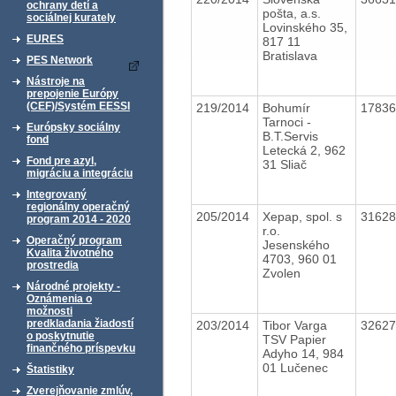
ochrany detí a
pošta, a.s.
sociálnej kurately
Lovinského 35,
EURES
817 11
Bratislava
PES Network
Nástroje na
prepojenie Európy
(CEF)/Systém EESSI
219/2014
Bohumír
1783
Tarnoci -
Európsky sociálny
B.T.Servis
fond
Letecká 2, 962
Fond pre azyl,
31 Sliač
migráciu a integráciu
Integrovaný
regionálny operačný
205/2014
Xepap, spol. s
3162
program 2014 - 2020
r.o.
Operačný program
Jesenského
Kvalita životného
4703, 960 01
prostredia
Zvolen
Národné projekty -
Oznámenia o
možnosti
predkladania žiadostí
203/2014
Tibor Varga
3262
o poskytnutie
TSV Papier
finančného príspevku
Adyho 14, 984
01 Lučenec
Štatistiky
Zverejňovanie zmlúv,