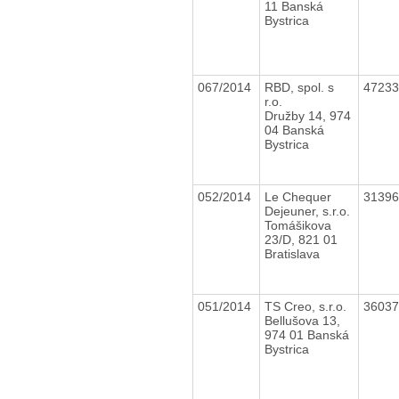
11 Banská
Bystrica
067/2014
RBD, spol. s
4723
r.o.
Družby 14, 974
04 Banská
Bystrica
052/2014
Le Chequer
3139
Dejeuner, s.r.o.
Tomášikova
23/D, 821 01
Bratislava
051/2014
TS Creo, s.r.o.
3603
Bellušova 13,
974 01 Banská
Bystrica