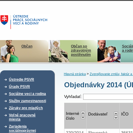
Občan
Občan so
Sociál
zdravotným
a rodi
postihnutím
>
Hlavná stránka
Zverejňovanie zmlúv, faktúr 
Ústredie PSVR
Objednávky 2014 (Ú
Úrady PSVR
Sociálne veci a rodina
Vyhľadať:
Služby zamestnanosti
Záruky pre mladých
Interné
Dodávateľ
IČO
Voľné pracovné
číslo
miesta
Zariadenia
sociálnoprávnej
220/2014
Slovenská
3663