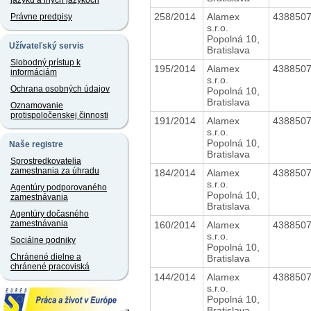
jazyku a iných jazykoch
258/2014
Alamex
438850
Právne predpisy
s.r.o.
Popolná 10,
Užívateľský servis
Bratislava
Slobodný prístup k
195/2014
Alamex
438850
informáciám
s.r.o.
Ochrana osobných údajov
Popolná 10,
Bratislava
Oznamovanie
protispoločenskej činnosti
191/2014
Alamex
438850
s.r.o.
Popolná 10,
Naše registre
Bratislava
Sprostredkovatelia
zamestnania za úhradu
184/2014
Alamex
438850
s.r.o.
Agentúry podporovaného
Popolná 10,
zamestnávania
Bratislava
Agentúry dočasného
zamestnávania
160/2014
Alamex
438850
s.r.o.
Sociálne podniky
Popolná 10,
Chránené dielne a
Bratislava
chránené pracoviská
144/2014
Alamex
438850
s.r.o.
Popolná 10,
Bratislava