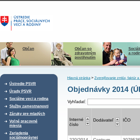
Občan
Občan so
Sociál
zdravotným
a rodi
postihnutím
>
Hlavná stránka
Zverejňovanie zmlúv, faktúr 
Ústredie PSVR
Objednávky 2014 (Ú
Úrady PSVR
Sociálne veci a rodina
Vyhľadať:
Služby zamestnanosti
Záruky pre mladých
Interné
Dodávateľ
IČO
Voľné pracovné
číslo
miesta
Zariadenia
sociálnoprávnej
220/2014
Centrum
307953