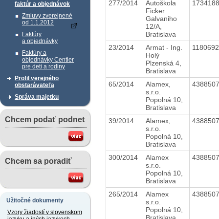
277/2014
Autoškola
173418
faktúr a objednávok
Ficker
Zmluvy zverejnené
Galvaniho
od 1.1.2012
12/A,
Bratislava
Faktúry
a objednávky
23/2014
Armat - Ing.
118069
Faktúry a
Holý
objednávky Centier
Plzenská 4,
pre deti a rodiny
Bratislava
Profil verejného
65/2014
Alamex,
438850
obstarávateľa
s.r.o.
Správa majetku
Popolná 10,
Bratislava
Chcem podať podnet
39/2014
Alamex,
438850
s.r.o.
Popolná 10,
Bratislava
300/2014
Alamex
438850
Chcem sa poradiť
s.r.o.
Popolná 10,
Bratislava
265/2014
Alamex
438850
Užitočné dokumenty
s.r.o.
Popolná 10,
Vzory žiadostí v slovenskom
Bratislava