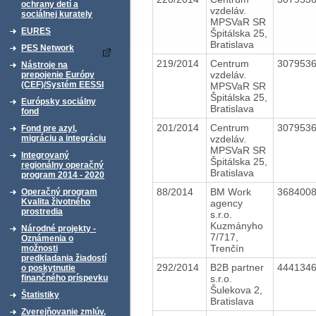
ochrany detí a
vzdeláv.
sociálnej kurately
MPSVaR SR
EURES
Špitálska 25,
Bratislava
PES Network
219/2014
Centrum
307953
Nástroje na
vzdeláv.
prepojenie Európy
(CEF)/Systém EESSI
MPSVaR SR
Špitálska 25,
Európsky sociálny
Bratislava
fond
201/2014
Centrum
307953
Fond pre azyl,
vzdeláv.
migráciu a integráciu
MPSVaR SR
Integrovaný
Špitálska 25,
regionálny operačný
Bratislava
program 2014 - 2020
88/2014
BM Work
368400
Operačný program
Kvalita životného
agency
prostredia
s.r.o.
Kuzmányho
Národné projekty -
7/717,
Oznámenia o
Trenčín
možnosti
predkladania žiadostí
292/2014
B2B partner
444134
o poskytnutie
s.r.o.
finančného príspevku
Šulekova 2,
Štatistiky
Bratislava
Zverejňovanie zmlúv,