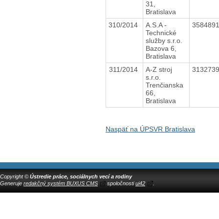
31,
Bratislava
310/2014
A.S.A -
358489
Technické
služby s.r.o.
Bazova 6,
Bratislava
311/2014
A-Z stroj
313273
s.r.o.
Trenčianska
66,
Bratislava
Naspäť na ÚPSVR Bratislava
Copyright ©
Ústredie práce, sociálnych vecí a rodiny
Generuje
redakčný systém BUXUS CMS
spoločnosti
ui42
.