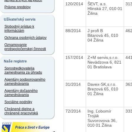
jazyku a iných jazykoch
120/2014
ŠEVT, a.s.
31
Právne predpisy
Hlinská 27, 010 01
Žilina
Užívateľský servis
Slobodný prístup k
88/2014
J profi B
46
informáciám
Bitarová 45, 010
Ochrana osobných údajov
04 Žilina
Oznamovanie
protispoločenskej činnosti
157/2014
Z+M servis,s.r.o.
44
Naše registre
Nevädzova 6, 821
01 Bratislava
Sprostredkovatelia
zamestnania za úhradu
Agentúry podporovaného
zamestnávania
31/2014
Davex-SK,s.r.o.
36
Brezová 65, 010
Agentúry dočasného
01 Žilina
zamestnávania
Sociálne podniky
Chránené dielne a
72/2014
Ing. Ľobomír
33
chránené pracoviská
Troják
Suvorovova 36,
010 01 Žilina