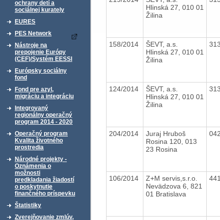
ochrany detí a
Hlinská 27, 010 01
sociálnej kurately
Žilina
EURES
PES Network
158/2014
ŠEVT, a.s.
31
Nástroje na
Hlinská 27, 010 01
prepojenie Európy
(CEF)/Systém EESSI
Žilina
Európsky sociálny
fond
124/2014
ŠEVT, a.s.
31
Fond pre azyl,
Hlinská 27, 010 01
migráciu a integráciu
Žilina
Integrovaný
regionálny operačný
program 2014 - 2020
204/2014
Juraj Hruboš
04
Operačný program
Kvalita životného
Rosina 120, 013
prostredia
23 Rosina
Národné projekty -
Oznámenia o
možnosti
106/2014
Z+M servis,s.r.o.
44
predkladania žiadostí
Nevädzova 6, 821
o poskytnutie
01 Bratislava
finančného príspevku
Štatistiky
Zverejňovanie zmlúv,