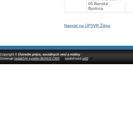
05 Banská
Bystrica
Naspäť na ÚPSVR Žilina
Copyright ©
Ústredie práce, sociálnych vecí a rodiny
Generuje
redakčný systém BUXUS CMS
spoločnosti
ui42
.