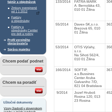
133/2014
FATRA-MARK
30
faktúr a objednávok
A. Bernoláka 43,
Zmluvy zverejnené
010 01 Žilina
od 1.1.2012
Faktúry
a objednávky
55/2014
Davex-SK,s.r.o.
36
Faktúry a
Brezová 65, 010
objednávky Centier
01 Žilina
pre deti a rodiny
Profil verejného
obstarávateľa
53/2014
OTIS Výťahy,
35
Správa majetku
s.r.o.
Na Sihoti 562/4,
010 01 Žilina
Chcem podať podnet
166/2014
SOFTIP,
36
a.s.Bussines
Center Aruba
Galvaniho 7/D,
Chcem sa poradiť
821 04 Bratislava
9/2014
Jozef Hruboš
45
Rosina 120, 013
23 Rosina
Užitočné dokumenty
Vzory žiadostí v slovenskom