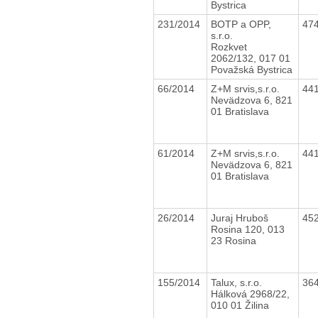
Bystrica
231/2014
BOTP a OPP,
47
s.r.o.
Rozkvet
2062/132, 017 01
Považská Bystrica
66/2014
Z+M srvis,s.r.o.
44
Nevädzova 6, 821
01 Bratislava
61/2014
Z+M srvis,s.r.o.
44
Nevädzova 6, 821
01 Bratislava
26/2014
Juraj Hruboš
45
Rosina 120, 013
23 Rosina
155/2014
Talux, s.r.o.
36
Hálková 2968/22,
010 01 Žilina