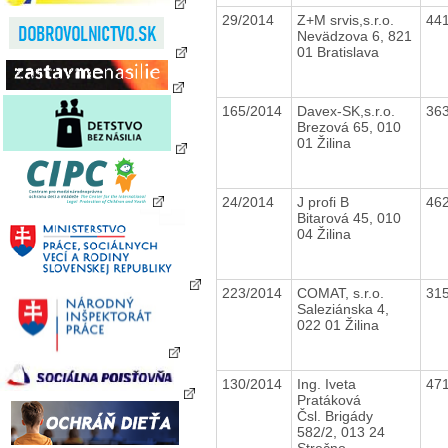
29/2014
Z+M srvis,s.r.o.
44
Nevädzova 6, 821
01 Bratislava
165/2014
Davex-SK,s.r.o.
36
Brezová 65, 010
01 Žilina
24/2014
J profi B
46
Bitarová 45, 010
04 Žilina
223/2014
COMAT, s.r.o.
31
Saleziánska 4,
022 01 Žilina
130/2014
Ing. Iveta
47
Pratáková
Čsl. Brigády
582/2, 013 24
Strečno