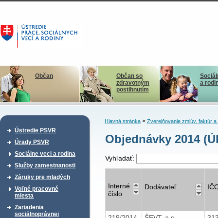
Občan
Občan so
Sociál
zdravotným
a rodi
postihnutím
>
Hlavná stránka
Zverejňovanie zmlúv, faktúr 
Ústredie PSVR
Objednávky 2014 (Ú
Úrady PSVR
Sociálne veci a rodina
Vyhľadať:
Služby zamestnanosti
Záruky pre mladých
Interné
Dodávateľ
IČ
Voľné pracovné
číslo
miesta
Zariadenia
sociálnoprávnej
219/2014
ŠEVT, a.s.
31