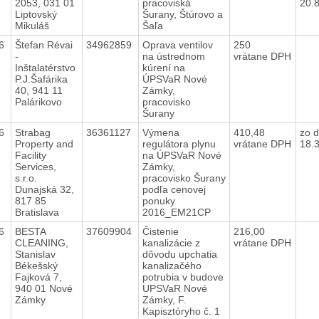
2053, 031 01
pracoviská
20.
Liptovský
Šurany, Štúrovo a
Mikuláš
Šaľa
16
Štefan Révai
34962859
Oprava ventilov
250
-
na ústrednom
vrátane DPH
Inštalatérstvo
kúrení na
P.J.Šafárika
ÚPSVaR Nové
40, 941 11
Zámky,
Palárikovo
pracovisko
Šurany
16
Strabag
36361127
Výmena
410,48
zo 
Property and
regulátora plynu
vrátane DPH
18.
Facility
na ÚPSVaR Nové
Services,
Zámky,
s.r.o.
pracovisko Šurany
Dunajská 32,
podľa cenovej
817 85
ponuky
Bratislava
2016_EM21CP
16
BESTA
37609904
Čistenie
216,00
CLEANING,
kanalizácie z
vrátane DPH
Stanislav
dôvodu upchatia
Békešský
kanalizačého
Fajková 7,
potrubia v budove
940 01 Nové
UPSVaR Nové
Zámky
Zámky, F.
Kapisztóryho č. 1