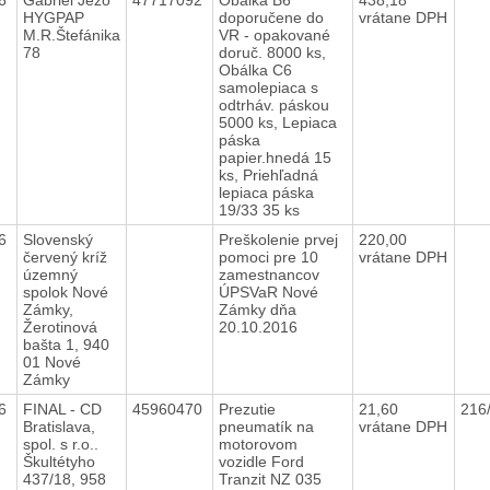
HYGPAP
doporučene do
vrátane DPH
M.R.Štefánika
VR - opakované
78
doruč. 8000 ks,
Obálka C6
samolepiaca s
odtrháv. páskou
5000 ks, Lepiaca
páska
papier.hnedá 15
ks, Priehľadná
lepiaca páska
19/33 35 ks
16
Slovenský
Preškolenie prvej
220,00
červený kríž
pomoci pre 10
vrátane DPH
územný
zamestnancov
spolok Nové
ÚPSVaR Nové
Zámky,
Zámky dňa
Žerotinová
20.10.2016
bašta 1, 940
01 Nové
Zámky
16
FINAL - CD
45960470
Prezutie
21,60
216
Bratislava,
pneumatík na
vrátane DPH
spol. s r.o..
motorovom
Škultétyho
vozidle Ford
437/18, 958
Tranzit NZ 035