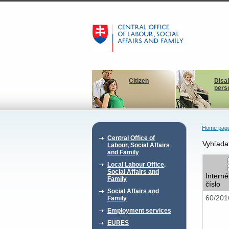
Citizen
Disa
pers
Home pag
Central Office of
Vyhľada
Labour, Social Affairs
and Family
Local Labour Office,
Social Affairs and
Interné
Family
číslo
Social Affairs and
60/20
Family
Employment services
EURES