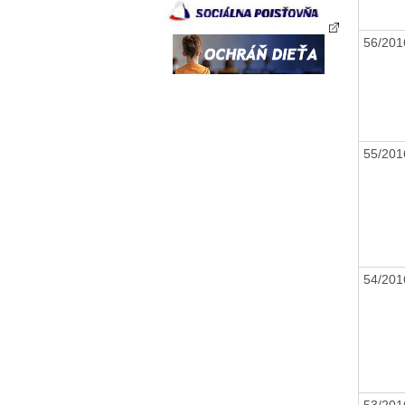
56/20
55/20
54/20
53/20