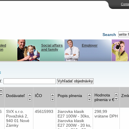
Conta
Search
bled
Social affairs
Employer
on
and family
e
ť:
Hodnota
Dodávateľ
IČO
Popis plnenia
Zml
plnenia v €
16
SVX s.r.o.
45615993
žiarovka klasik
298,99
Považská 2,
E27 100W - 30ks,
vrátane DPH
940 01 Nové
žiarovka klasik
Zámky
E27 200W - 20 ks,