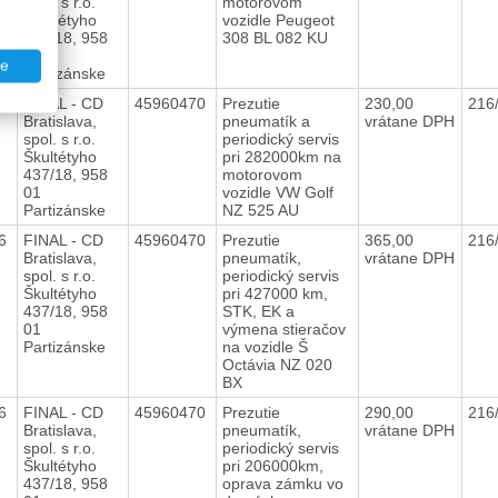
spol. s r.o.
motorovom
Škultétyho
vozidle Peugeot
437/18, 958
308 BL 082 KU
01
te
Partizánske
16
FINAL - CD
45960470
Prezutie
230,00
216
Bratislava,
pneumatík a
vrátane DPH
spol. s r.o.
periodický servis
Škultétyho
pri 282000km na
437/18, 958
motorovom
01
vozidle VW Golf
Partizánske
NZ 525 AU
16
FINAL - CD
45960470
Prezutie
365,00
216
Bratislava,
pneumatík,
vrátane DPH
spol. s r.o.
periodický servis
Škultétyho
pri 427000 km,
437/18, 958
STK, EK a
01
výmena stieračov
Partizánske
na vozidle Š
Octávia NZ 020
BX
16
FINAL - CD
45960470
Prezutie
290,00
216
Bratislava,
pneumatík,
vrátane DPH
spol. s r.o.
periodický servis
Škultétyho
pri 206000km,
437/18, 958
oprava zámku vo