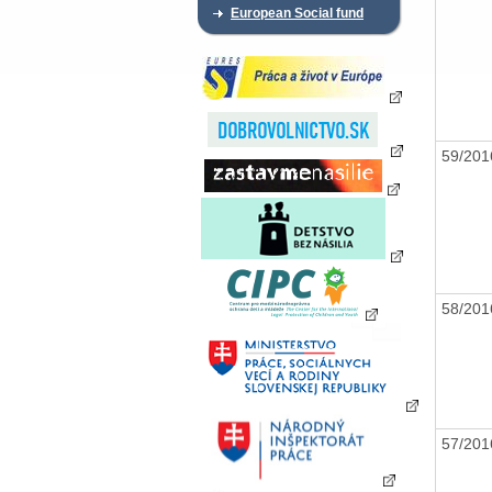
European Social fund
59/20
58/20
57/20