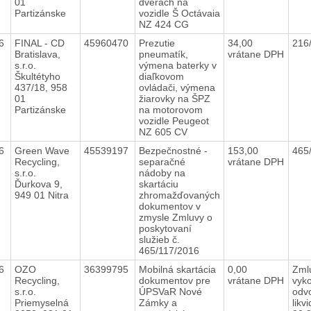
01
dverách na
Partizánske
vozidle Š Octávaia
NZ 424 CG
16
FINAL - CD
45960470
Prezutie
34,00
216
Bratislava,
pneumatík,
vrátane DPH
s.r.o.
výmena baterky v
Škultétyho
diaľkovom
437/18, 958
ovládači, výmena
01
žiarovky na ŠPZ
Partizánske
na motorovom
vozidle Peugeot
NZ 605 CV
16
Green Wave
45539197
Bezpečnostné -
153,00
465
Recycling,
separačné
vrátane DPH
s.r.o.
nádoby na
Ďurkova 9,
skartáciu
949 01 Nitra
zhromažďovaných
dokumentov v
zmysle Zmluvy o
poskytovaní
služieb č.
465/117/2016
16
OZO
36399795
Mobilná skartácia
0,00
Zml
Recycling,
dokumentov pre
vrátane DPH
vyk
s.r.o.
ÚPSVaR Nové
odv
Priemyselná
Zámky a
likv