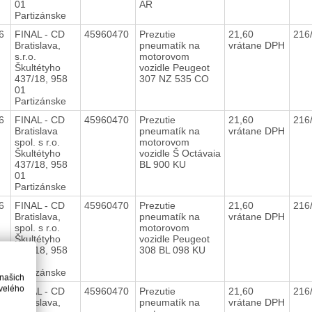
01
AR
Partizánske
16
FINAL - CD
45960470
Prezutie
21,60
216
Bratislava,
pneumatík na
vrátane DPH
s.r.o.
motorovom
Škultétyho
vozidle Peugeot
437/18, 958
307 NZ 535 CO
01
Partizánske
16
FINAL - CD
45960470
Prezutie
21,60
216
Bratislava
pneumatík na
vrátane DPH
spol. s r.o.
motorovom
Škultétyho
vozidle Š Octávaia
437/18, 958
BL 900 KU
01
Partizánske
16
FINAL - CD
45960470
Prezutie
21,60
216
Bratislava,
pneumatík na
vrátane DPH
spol. s r.o.
motorovom
Škultétyho
vozidle Peugeot
437/18, 958
308 BL 098 KU
01
Partizánske
 našich
velého
16
FINAL - CD
45960470
Prezutie
21,60
216
Bratislava,
pneumatík na
vrátane DPH