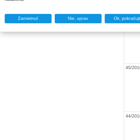
Zamietnuť
Nie, uprav
Ok, pokračuj
46/20
45/20
44/20