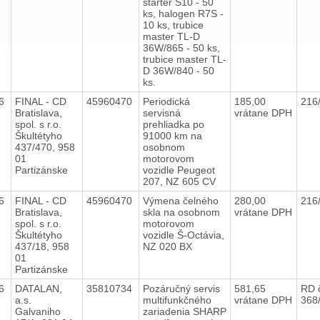
štartér S10 - 50
ks, halogen R7S -
10 ks, trubice
master TL-D
36W/865 - 50 ks,
trubice master TL-
D 36W/840 - 50
ks.
16
FINAL - CD
45960470
Periodická
185,00
216
Bratislava,
servisná
vrátane DPH
spol. s r.o.
prehliadka po
Škultétyho
91000 km na
437/470, 958
osobnom
01
motorovom
Partizánske
vozidle Peugeot
207, NZ 605 CV
16
FINAL - CD
45960470
Výmena čelného
280,00
216
Bratislava,
skla na osobnom
vrátane DPH
spol. s r.o.
motorovom
Škultétyho
vozidle Š-Octávia,
437/18, 958
NZ 020 BX
01
Partizánske
16
DATALAN,
35810734
Pozáručný servis
581,65
RD 
a.s.
multifunkčného
vrátane DPH
368
Galvaniho
zariadenia SHARP