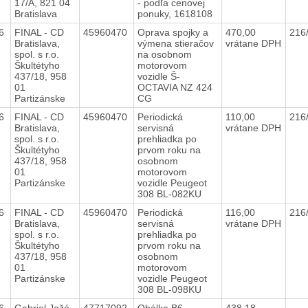
17/A, 821 04
- podľa cenovej
Bratislava
ponuky, 1618108
16
FINAL - CD
45960470
Oprava spojky a
470,00
216
Bratislava,
výmena stieračov
vrátane DPH
spol. s r.o.
na osobnom
Škultétyho
motorovom
437/18, 958
vozidle Š-
01
OCTAVIA NZ 424
Partizánske
CG
16
FINAL - CD
45960470
Periodická
110,00
216
Bratislava,
servisná
vrátane DPH
spol. s r.o.
prehliadka po
Škultétyho
prvom roku na
437/18, 958
osobnom
01
motorovom
Partizánske
vozidle Peugeot
308 BL-082KU
16
FINAL - CD
45960470
Periodická
116,00
216
Bratislava,
servisná
vrátane DPH
spol. s r.o.
prehliadka po
Škultétyho
prvom roku na
437/18, 958
osobnom
01
motorovom
Partizánske
vozidle Peugeot
308 BL-098KU
16
Gabriel Ježó
47717092
Obálka B6
438,18