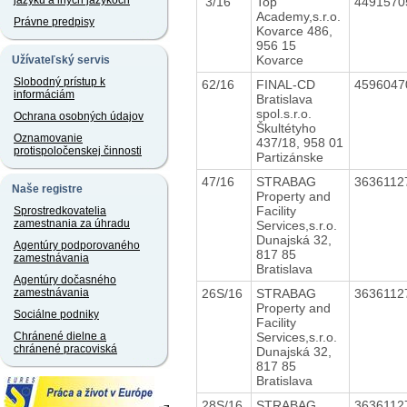
jazyku a iných jazykoch
3/16
Top
449157
Academy,s.r.o.
Právne predpisy
Kovarce 486,
956 15
Kovarce
Užívateľský servis
Slobodný prístup k
62/16
FINAL-CD
459604
informáciám
Bratislava
spol.s.r.o.
Ochrana osobných údajov
Škultétyho
Oznamovanie
437/18, 958 01
protispoločenskej činnosti
Partizánske
47/16
STRABAG
363611
Naše registre
Property and
Facility
Sprostredkovatelia
zamestnania za úhradu
Services,s.r.o.
Dunajská 32,
Agentúry podporovaného
817 85
zamestnávania
Bratislava
Agentúry dočasného
26S/16
STRABAG
363611
zamestnávania
Property and
Sociálne podniky
Facility
Services,s.r.o.
Chránené dielne a
chránené pracoviská
Dunajská 32,
817 85
Bratislava
28S/16
STRABAG
363611