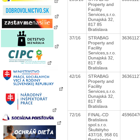
Property and
Facility
Services,s.r.o.
Dunajská 32,
817 85
Bratislava
37/16
STRABAG
363611
Property and
Facility
Services,s.r.o.
Dunajská 32,
817 85
Bratislava
42/16
STRABAG
363611
Property and
Facility
Services,s.r.o.
Dunajská 32,
817 85
Bratislava
72/16
FINAL-CD
459604
Bratislava
spol.s.r.o.
Škultétyho
437/18, 958 01
Partizánske