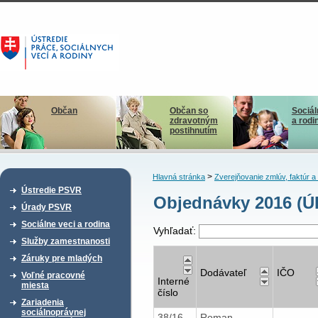
Občan
Občan so
Sociál
zdravotným
a rodi
postihnutím
>
Hlavná stránka
Zverejňovanie zmlúv, faktúr 
Ústredie PSVR
Objednávky 2016 (Ú
Úrady PSVR
Sociálne veci a rodina
Vyhľadať:
Služby zamestnanosti
Záruky pre mladých
Dodávateľ
IČO
Voľné pracovné
Interné
miesta
číslo
Zariadenia
sociálnoprávnej
38/16
Roman