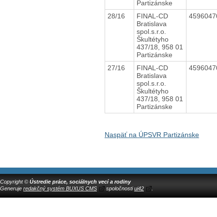
Partizánske
28/16
FINAL-CD
459604
Bratislava
spol.s.r.o.
Škultétyho
437/18, 958 01
Partizánske
27/16
FINAL-CD
459604
Bratislava
spol.s.r.o.
Škultétyho
437/18, 958 01
Partizánske
Naspäť na ÚPSVR Partizánske
Copyright ©
Ústredie práce, sociálnych vecí a rodiny
Generuje
redakčný systém BUXUS CMS
spoločnosti
ui42
.