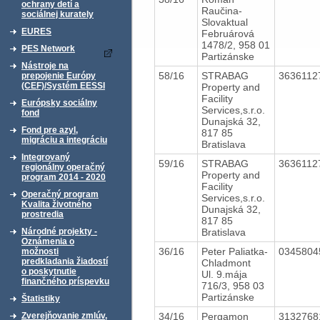
ochrany detí a
Raučina-
sociálnej kurately
Slovaktual
EURES
Februárová
1478/2, 958 01
PES Network
Partizánske
Nástroje na
58/16
STRABAG
363611
prepojenie Európy
(CEF)/Systém EESSI
Property and
Facility
Európsky sociálny
Services,s.r.o.
fond
Dunajská 32,
Fond pre azyl,
817 85
migráciu a integráciu
Bratislava
Integrovaný
59/16
STRABAG
363611
regionálny operačný
Property and
program 2014 - 2020
Facility
Operačný program
Services,s.r.o.
Kvalita životného
Dunajská 32,
prostredia
817 85
Bratislava
Národné projekty -
Oznámenia o
36/16
Peter Paliatka-
034580
možnosti
predkladania žiadostí
Chladmont
o poskytnutie
Ul. 9.mája
finančného príspevku
716/3, 958 03
Partizánske
Štatistiky
34/16
Pergamon
313276
Zverejňovanie zmlúv,