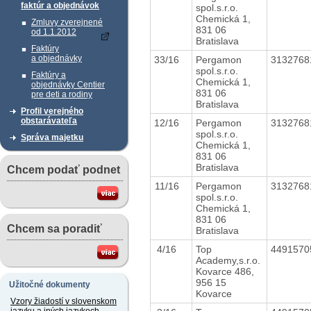
faktúr a objednávok
spol.s.r.o.
Chemická 1,
Zmluvy zverejnené
831 06
od 1.1.2012
Bratislava
Faktúry
a objednávky
33/16
Pergamon
313276
spol.s.r.o.
Faktúry a
Chemická 1,
objednávky Centier
831 06
pre deti a rodiny
Bratislava
Profil verejného
obstarávateľa
12/16
Pergamon
313276
spol.s.r.o.
Správa majetku
Chemická 1,
831 06
Bratislava
Chcem podať podnet
11/16
Pergamon
313276
spol.s.r.o.
Chemická 1,
831 06
Chcem sa poradiť
Bratislava
4/16
Top
449157
Academy,s.r.o.
Kovarce 486,
956 15
Užitočné dokumenty
Kovarce
Vzory žiadostí v slovenskom