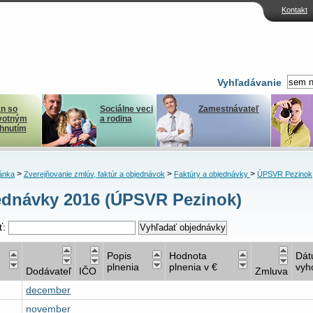
Kontakt
Vyhľadávanie
n so
Sociálne veci
Zamestnávateľ
votným
a rodina
ihnutím
>
>
>
ánka
Zverejňovanie zmlúv, faktúr a objednávok
Faktúry a objednávky
ÚPSVR Pezinok
dnávky 2016 (ÚPSVR Pezinok)
ť:
Popis
Hodnota
Dá
plnenia
plnenia v €
vyh
Dodávateľ
IČO
Zmluva
december
november