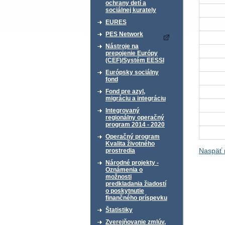
ochrany detí a
sociálnej kurately
EURES
PES Network
Nástroje na
prepojenie Európy
(CEF)/Systém EESSI
Európsky sociálny
fond
Fond pre azyl,
migráciu a integráciu
Integrovaný
regionálny operačný
program 2014 - 2020
Operačný program
Kvalita životného
Naspäť 
prostredia
Národné projekty -
Oznámenia o
možnosti
predkladania žiadostí
o poskytnutie
finančného príspevku
Štatistiky
Zverejňovanie zmlúv,