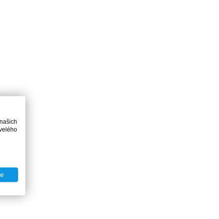
 našich
velého
te