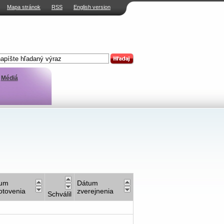
Mapa stránok
RSS
English version
Médiá
tum
Dátum
otovenia
zverejnenia
Schválil