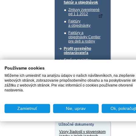
faktúr a objednávok
Zmluvy zverejnené
od 1.1.2012
Faktúry
a objednávky
Faktúry a
objednávky Centier
pre deti a rodiny
Profil verejného
obstarávateľa
Správa majetku
Používame cookies
Chcem podať podnet
Môžeme ich umiestniť na analýzu údajov o našich návštevníkoch, na zlepšenie
webových stránok, zobrazovanie prispôsobeného obsahu a na poskytovanie sk
zážitku z webových stránok. Pre viac informácií o cookies používame otvorené
nastavenia.
Chcem sa poradiť
Zamietnuť
Nie, uprav
Ok, pokračuj
Užitočné dokumenty
Vzory žiadostí v slovenskom