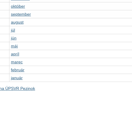
október
september
august
júl
jún
máj
apríl
marec
február
január
na ÚPSVR Pezinok