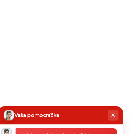
hatbot
íše
Vaša pomocníčka