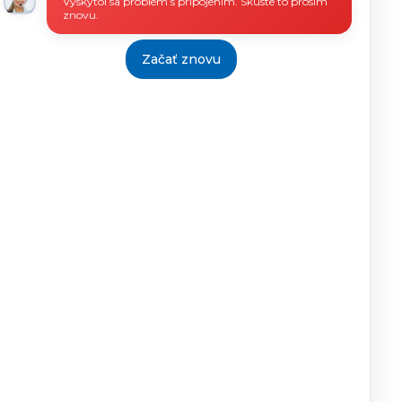
Vyskytol sa problém s pripojením. Skúste to prosím
znovu.
Začať znovu