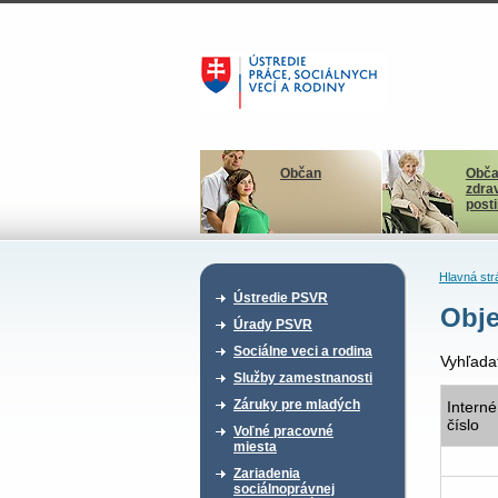
Občan
Obča
zdra
post
Hlavná str
Ústredie PSVR
Obje
Úrady PSVR
Sociálne veci a rodina
Vyhľada
Služby zamestnanosti
Záruky pre mladých
Interné
číslo
Voľné pracovné
miesta
Zariadenia
sociálnoprávnej