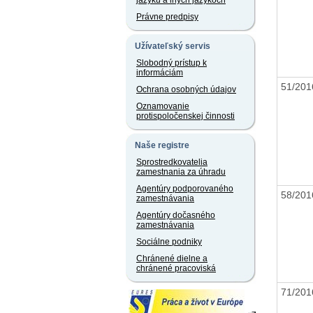
jazyku a iných jazykoch
Právne predpisy
Užívateľský servis
Slobodný prístup k
informáciám
51/20
Ochrana osobných údajov
Oznamovanie
protispoločenskej činnosti
Naše registre
Sprostredkovatelia
zamestnania za úhradu
Agentúry podporovaného
58/20
zamestnávania
Agentúry dočasného
zamestnávania
Sociálne podniky
Chránené dielne a
chránené pracoviská
71/20