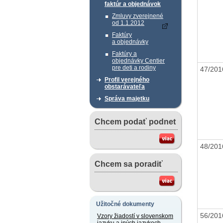
faktúr a objednávok
Zmluvy zverejnené
od 1.1.2012
Faktúry
a objednávky
Faktúry a
objednávky Centier
pre deti a rodiny
47/20
Profil verejného
obstarávateľa
Správa majetku
Chcem podať podnet
48/20
Chcem sa poradiť
Užitočné dokumenty
56/20
Vzory žiadostí v slovenskom