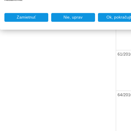
60/20
Zamietnuť
Nie, uprav
Ok, pokračuj
61/20
64/20