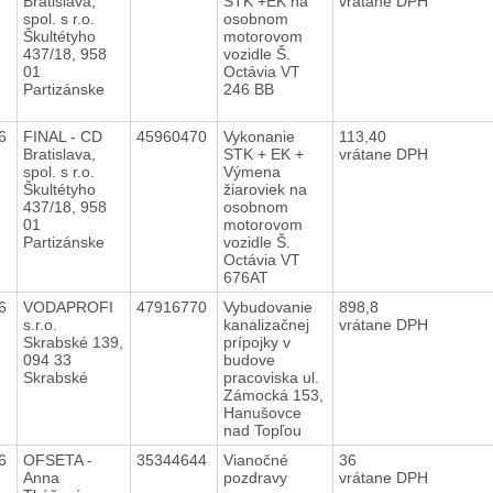
Bratislava,
STK +EK na
vrátane DPH
spol. s r.o.
osobnom
Škultétyho
motorovom
437/18, 958
vozidle Š.
01
Octávia VT
Partizánske
246 BB
16
FINAL - CD
45960470
Vykonanie
113,40
Bratislava,
STK + EK +
vrátane DPH
spol. s r.o.
Výmena
Škultétyho
žiaroviek na
437/18, 958
osobnom
01
motorovom
Partizánske
vozidle Š.
Octávia VT
676AT
16
VODAPROFI
47916770
Vybudovanie
898,8
s.r.o.
kanalizačnej
vrátane DPH
Skrabské 139,
prípojky v
094 33
budove
Skrabské
pracoviska ul.
Zámocká 153,
Hanušovce
nad Topľou
16
OFSETA -
35344644
Vianočné
36
Anna
pozdravy
vrátane DPH