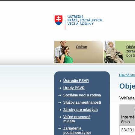
Občan
Obča
zdra
post
Hlavná str
Ústredie PSVR
Obje
Úrady PSVR
Sociálne veci a rodina
Vyhľada
Služby zamestnanosti
Záruky pre mladých
Interné
Voľné pracovné
miesta
číslo
Zariadenia
33/20
sociálnoprávnej