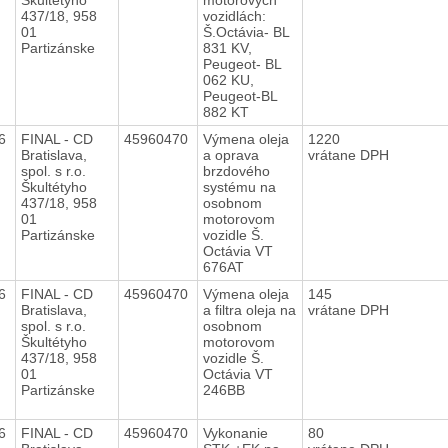
437/18, 958
vozidlách:
01
Š.Octávia- BL
Partizánske
831 KV,
Peugeot- BL
062 KU,
Peugeot-BL
882 KT
16
FINAL - CD
45960470
Výmena oleja
1220
Bratislava,
a oprava
vrátane DPH
spol. s r.o.
brzdového
Škultétyho
systému na
437/18, 958
osobnom
01
motorovom
Partizánske
vozidle Š.
Octávia VT
676AT
16
FINAL - CD
45960470
Výmena oleja
145
Bratislava,
a filtra oleja na
vrátane DPH
spol. s r.o.
osobnom
Škultétyho
motorovom
437/18, 958
vozidle Š.
01
Octávia VT
Partizánske
246BB
16
FINAL - CD
45960470
Vykonanie
80