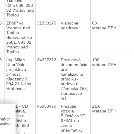
Tkáčová
Dlhá 686, 093
02 Vranov nad
Topľou
16
ZPMP vo
31959270
Vianočné
63
Vranove nad
pozdravy
vrátane DPH
Topľou
Budovateľská
2561, 093 01
Vranov nad
Topľou
16
Ing. Milan
34327312
Projektová
100
Uhorščák -
dokumentácia
vrátane DPH
projektová
pre
činnosť
kanalizačnú
Kladzany 9,
prípojku -
094 21 Nižný
budova ul.
Hrabovec
Zámocká 153,
Hanušovce
n/T
16
FINAL - CD
45960470
Prezutie
21,6
Bratislava,
vozidla
vrátane DPH
spol. s r.o.
Š.Octávia VT
 našich
Škultétyho
676AT na
velého
437/18, 958
zimné
01
pneumatiky