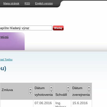
Mapa stránok
RSS
English version
Médiá
nad Topľou
ou)
Dátum
Dátum
Zmluva
vyhotovenia
Schválil
zverejnenia
07.06.2016
Ing.
15.6.2016
Helena