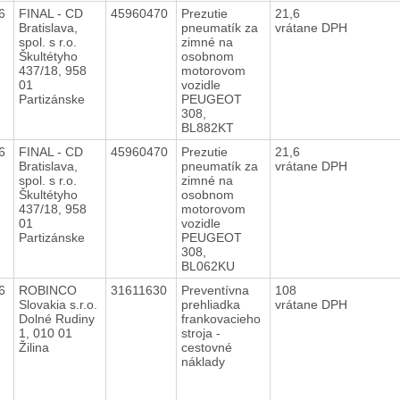
16
FINAL - CD
45960470
Prezutie
21,6
Bratislava,
pneumatík za
vrátane DPH
spol. s r.o.
zimné na
Škultétyho
osobnom
437/18, 958
motorovom
01
vozidle
Partizánske
PEUGEOT
308,
BL882KT
16
FINAL - CD
45960470
Prezutie
21,6
Bratislava,
pneumatík za
vrátane DPH
spol. s r.o.
zimné na
Škultétyho
osobnom
437/18, 958
motorovom
01
vozidle
Partizánske
PEUGEOT
308,
BL062KU
16
ROBINCO
31611630
Preventívna
108
Slovakia s.r.o.
prehliadka
vrátane DPH
Dolné Rudiny
frankovacieho
1, 010 01
stroja -
Žilina
cestovné
náklady