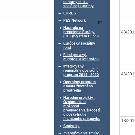
ochrany detí a
sociálnej kurately
EURES
PES Network
Nástroje na
43/20
prepojenie Európy
(CEF)/Systém EESSI
Európsky sociálny
fond
Fond pre azyl,
migráciu a integráciu
Integrovaný
regionálny operačný
46/20
program 2014 - 2020
Operačný program
Kvalita životného
prostredia
Národné projekty -
Oznámenia o
možnosti
predkladania žiadostí
o poskytnutie
finančného príspevku
18/20
Štatistiky
Zverejňovanie zmlúv,