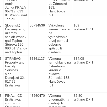
tronik
ul. Zámocká
Janka KRÁĽA
153,
957/19, 093
Hanušovce
01 Vranov nad
n/T
Topľou
16
Slovenský
30794536
Vyškolenie
169
Červený kríž,
zamestnancov
vrátane DPH
územný
na
spolok Vranov
vykonávanie
nad Topľou
prvej pomoci
Štúrova 130,
odborne
093 01 Vranov
spôsobilými
nad Topľou
osobami
16
STRABAG
36361127
Výmena
334,08
Property and
termohlavíc na
vrátane DPH
Facility
ústrednom
Services
kúrení v
s.r.o.
budove ul.
Dunajská 32,
Zámocká 153,
817 85
Hanušovce
Bratislava
n/T
16
FINAL - CD
45960470
Výmena
82,80
Bratislava,
pneumatík na
vrátane DPH
spol. s r.o.
osobných
Škultétyho
motorových