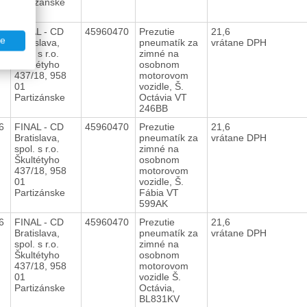
Partizánske
16
FINAL - CD
45960470
Prezutie
21,6
te
Bratislava,
pneumatík za
vrátane DPH
spol. s r.o.
zimné na
Škultétyho
osobnom
437/18, 958
motorovom
01
vozidle, Š.
Partizánske
Octávia VT
246BB
16
FINAL - CD
45960470
Prezutie
21,6
Bratislava,
pneumatík za
vrátane DPH
spol. s r.o.
zimné na
Škultétyho
osobnom
437/18, 958
motorovom
01
vozidle, Š.
Partizánske
Fábia VT
599AK
16
FINAL - CD
45960470
Prezutie
21,6
Bratislava,
pneumatík za
vrátane DPH
spol. s r.o.
zimné na
Škultétyho
osobnom
437/18, 958
motorovom
01
vozidle Š.
Partizánske
Octávia,
BL831KV