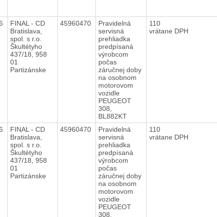
16
FINAL - CD
45960470
Pravidelná
110
Bratislava,
servisná
vrátane DPH
spol. s r.o.
prehliadka
Škultétyho
predpísaná
437/18, 958
výrobcom
01
počas
Partizánske
záručnej doby
na osobnom
motorovom
vozidle
PEUGEOT
308,
BL882KT
16
FINAL - CD
45960470
Pravidelná
110
Bratislava,
servisná
vrátane DPH
spol. s r.o.
prehliadka
Škultétyho
predpísaná
437/18, 958
výrobcom
01
počas
Partizánske
záručnej doby
na osobnom
motorovom
vozidle
PEUGEOT
308,