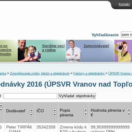
Kontakt
Vyhľadávanie
n so
Sociálne veci
Zamestnávateľ
votným
a rodina
ihnutím
>
>
>
ánka
Zverejňovanie zmlúv, faktúr a objednávok
Faktúry a objednávky
ÚPSVR Vranov 
dnávky 2016 (ÚPSVR Vranov nad Topľ
ť:
Popis
Hodnota plnenia v
Dodávateľ
IČO
plnenia
€
16
Peter TIRPÁK
35342358
Zmena kódu k
99,95999999999999
- GAMA -
EZS v budove
vrátane DPH