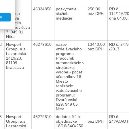
Nitra
18
JUDr.
46334858
poskytnutie
250,00
RD č.
Zuzana
služieb
bez DPH
114/116/2
te
Jóžová
mediácie
dňa 04.06
Borecká
Sládkovičova
7, 949 01
Nitra
18
Newport
46279610
názov
13440,00
RD č. 24
Group, a.s.
vzdelávacieho
bez DPH
/2017
Lazaretská
programu -
2419/23,
Pracovník
81109
automatizácie v
Bratislava
strojárskej
výrobe - počet
účastníkov 16
Miesto
realizácie
vzdelávacieho
programu:
Dvorčanská
629, 949 05
Nitra
18
Newport
46279610
dodatok č.1 k
RD č.
Group, a.s.
objednávke
bez DPH
247/OAOT
Lazaretská
18/16/54O/250