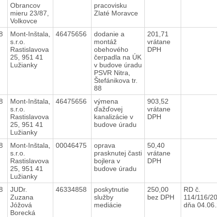
Obrancov
pracovisku
mieru 23/87,
Zlaté Moravce
Volkovce
18
Mont-Inštala,
46475656
dodanie a
201,71
s.r.o.
montáž
vrátane
Rastislavova
obehového
DPH
25, 951 41
čerpadla na ÚK
Lužianky
v budove úradu
PSVR Nitra,
Štefánikova tr.
88
18
Mont-Inštala,
46475656
výmena
903,52
s.r.o.
ďažďovej
vrátane
Rastislavova
kanalizácie v
DPH
25, 951 41
budove úradu
Lužianky
18
Mont-Inštala,
00046475
oprava
50,40
s.r.o.
prasknutej časti
vrátane
Rastislavova
bojlera v
DPH
25, 951 41
budove úradu
Lužianky
18
JUDr.
46334858
poskytnutie
250,00
RD č.
Zuzana
služby
bez DPH
114/116/2
Jóžová
mediácie
dňa 04.0
Borecká