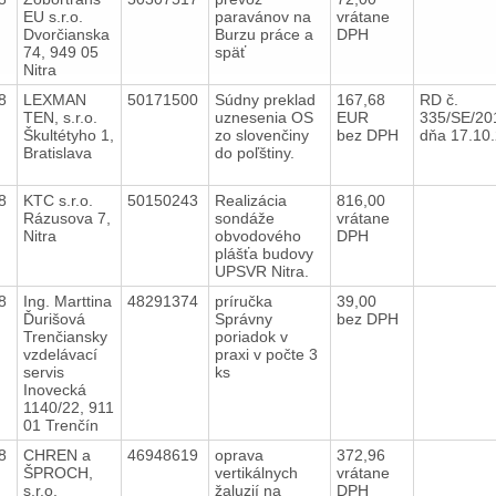
EU s.r.o.
paravánov na
vrátane
Dvorčianska
Burzu práce a
DPH
74, 949 05
späť
Nitra
18
LEXMAN
50171500
Súdny preklad
167,68
RD č.
TEN, s.r.o.
uznesenia OS
EUR
335/SE/20
Škultétyho 1,
zo slovenčiny
bez DPH
dňa 17.1
Bratislava
do poľštiny.
18
KTC s.r.o.
50150243
Realizácia
816,00
Rázusova 7,
sondáže
vrátane
Nitra
obvodového
DPH
plášťa budovy
UPSVR Nitra.
18
Ing. Marttina
48291374
príručka
39,00
Ďurišová
Správny
bez DPH
Trenčiansky
poriadok v
vzdelávací
praxi v počte 3
servis
ks
Inovecká
1140/22, 911
01 Trenčín
18
CHREN a
46948619
oprava
372,96
ŠPROCH,
vertikálnych
vrátane
s.r.o.
žaluzií na
DPH