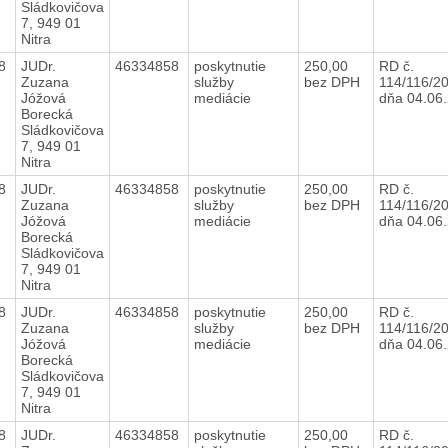
Sládkovičova
7, 949 01
Nitra
18
JUDr.
46334858
poskytnutie
250,00
RD č.
Zuzana
služby
bez DPH
114/116/2
Jóžová
mediácie
dňa 04.0
Borecká
Sládkovičova
7, 949 01
Nitra
18
JUDr.
46334858
poskytnutie
250,00
RD č.
Zuzana
služby
bez DPH
114/116/2
Jóžová
mediácie
dňa 04.0
Borecká
Sládkovičova
7, 949 01
Nitra
18
JUDr.
46334858
poskytnutie
250,00
RD č.
Zuzana
služby
bez DPH
114/116/2
Jóžová
mediácie
dňa 04.0
Borecká
Sládkovičova
7, 949 01
Nitra
18
JUDr.
46334858
poskytnutie
250,00
RD č.