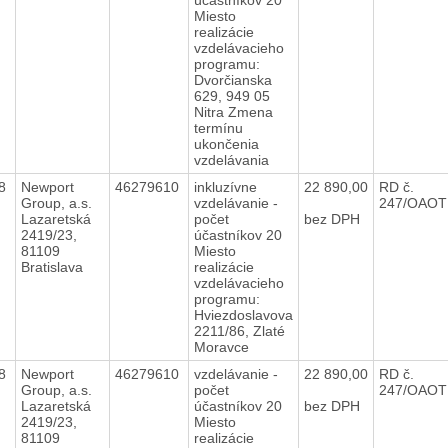
Miesto
realizácie
vzdelávacieho
programu:
Dvorčianska
629, 949 05
Nitra Zmena
termínu
ukončenia
vzdelávania
18
Newport
46279610
inkluzívne
22 890,00
RD č.
Group, a.s.
vzdelávanie -
247/OAOT
Lazaretská
počet
bez DPH
2419/23,
účastníkov 20
81109
Miesto
Bratislava
realizácie
vzdelávacieho
programu:
Hviezdoslavova
2211/86, Zlaté
Moravce
18
Newport
46279610
vzdelávanie -
22 890,00
RD č.
Group, a.s.
počet
247/OAOT
Lazaretská
účastníkov 20
bez DPH
2419/23,
Miesto
81109
realizácie