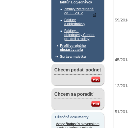
faktúr a objednávok
Zmluvy zverejnené
od 1.1.2012
59/20
Faktúry
a objednávky
Faktúry a
objednávky Centier
pre deti a rodiny
Profil verejného
obstarávateľa
Správa majetku
45/20
Chcem podať podnet
12/20
Chcem sa poradiť
51/20
Užitočné dokumenty
Vzory žiadostí v slovenskom