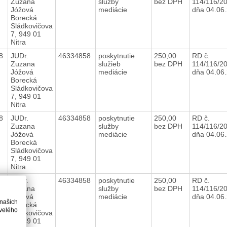
Zuzana
služby
bez DPH
114/116/2
Jóžová
mediácie
dňa 04.0
Borecká
Sládkovičova
7, 949 01
Nitra
18
JUDr.
46334858
poskytnutie
250,00
RD č.
Zuzana
služieb
bez DPH
114/116/2
Jóžová
mediácie
dňa 04.0
Borecká
Sládkovičova
7, 949 01
Nitra
18
JUDr.
46334858
poskytnutie
250,00
RD č.
Zuzana
služby
bez DPH
114/116/2
Jóžová
mediácie
dňa 04.06
Borecká
Sládkovičova
7, 949 01
Nitra
18
JUDr.
46334858
poskytnutie
250,00
RD č.
Zuzana
služby
bez DPH
114/116/2
Jóžová
mediácie
dňa 04.06
 našich
Borecká
velého
Sládkovičova
7, 949 01