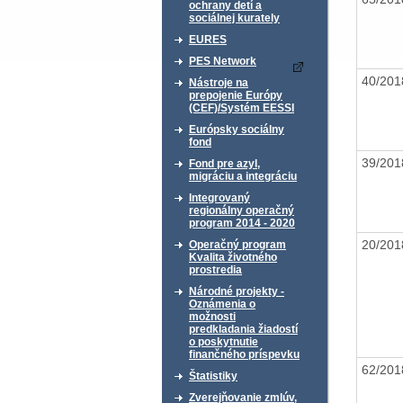
ochrany detí a
sociálnej kurately
EURES
PES Network
40/20
Nástroje na
prepojenie Európy
(CEF)/Systém EESSI
Európsky sociálny
fond
39/20
Fond pre azyl,
migráciu a integráciu
Integrovaný
regionálny operačný
program 2014 - 2020
20/20
Operačný program
Kvalita životného
prostredia
Národné projekty -
Oznámenia o
možnosti
predkladania žiadostí
o poskytnutie
finančného príspevku
62/20
Štatistiky
Zverejňovanie zmlúv,