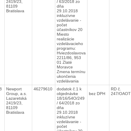
2419/23,
/ 63/2018 zo
81109
dňa
Bratislava
29.10.2018
inkluzívne
vzdelávanie -
počet
účastníkov 20
Miesto
realizácie
vzdelávacieho
programu:
Hviezdoslavova
2211/86, 953
01 Zlaté
Moravce
Zmena termínu
ukončenia
vzdelávania
18
Newport
46279610
dodatok č.1 k
RD č.
Group, a.s.
objednávke
bez DPH
247/OAOT
Lazaretská
18/16/54O/249
2419/23,
/ 64/2018 zo
81109
dňa
Bratislava
29.10.2018
inkluzívne
vzdelávanie -
počet
účastníkov 20