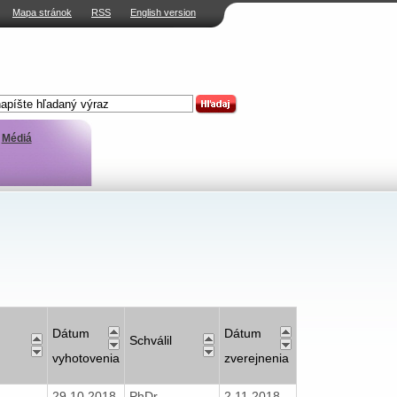
Mapa stránok
RSS
English version
Médiá
Dátum
Dátum
Schválil
vyhotovenia
zverejnenia
29.10.2018
PhDr.
2.11.2018