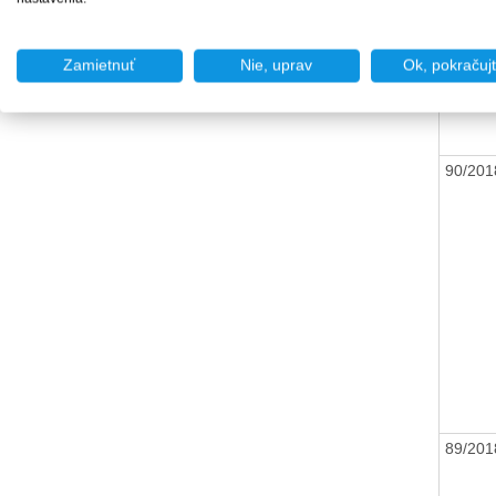
32/20
Zamietnuť
Nie, uprav
Ok, pokračuj
90/20
89/20