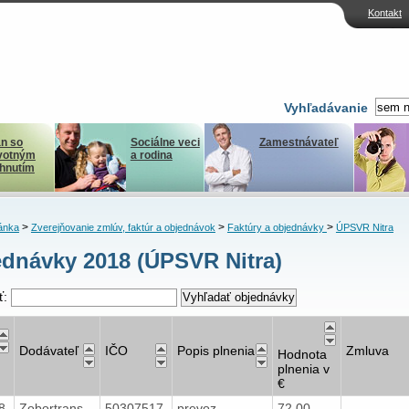
Kontakt
Vyhľadávanie
n so
Sociálne veci
Zamestnávateľ
votným
a rodina
ihnutím
>
>
>
ánka
Zverejňovanie zmlúv, faktúr a objednávok
Faktúry a objednávky
ÚPSVR Nitra
dnávky 2018 (ÚPSVR Nitra)
ť:
Dodávateľ
IČO
Popis plnenia
Zmluva
Hodnota
plnenia v
€
18
Zobortrans
50307517
prevoz
72,00