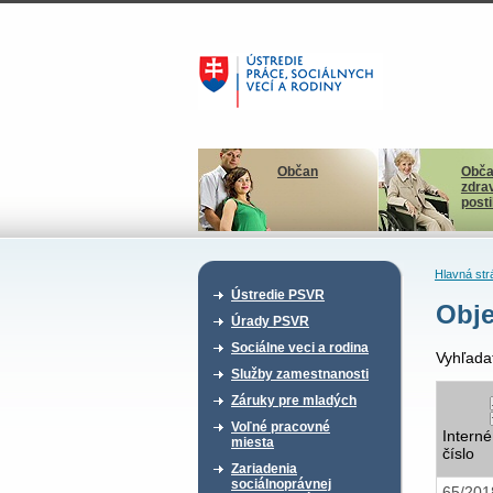
Občan
Obča
zdra
post
Hlavná str
Ústredie PSVR
Obje
Úrady PSVR
Sociálne veci a rodina
Vyhľada
Služby zamestnanosti
Záruky pre mladých
Voľné pracovné
Interné
miesta
číslo
Zariadenia
sociálnoprávnej
65/20