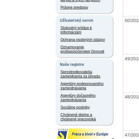
jazyku a iných jazykoch
Právne predpisy
50/20
Užívateľský servis
Slobodný prístup k
informáciám
Ochrana osobných údajov
Oznamovanie
protispoločenskej činnosti
49/20
Naše registre
Sprostredkovatelia
zamestnania za úhradu
Agentúry podporovaného
zamestnávania
Agentúry dočasného
48/20
zamestnávania
Sociálne podniky
Chránené dielne a
chránené pracoviská
47/20