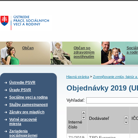
Občan
Občan so
Sociál
zdravotným
a rodi
postihnutím
>
Hlavná stránka
Zverejňovanie zmlúv, faktúr 
Ústredie PSVR
Objednávky 2019 (U
Úrady PSVR
Sociálne veci a rodina
Vyhľadať:
Služby zamestnanosti
Záruky pre mladých
Dodávateľ
IČ
Voľné pracovné
Interné
miesta
číslo
Zariadenia
sociálnoprávnej
71/2019
TPD Euronics