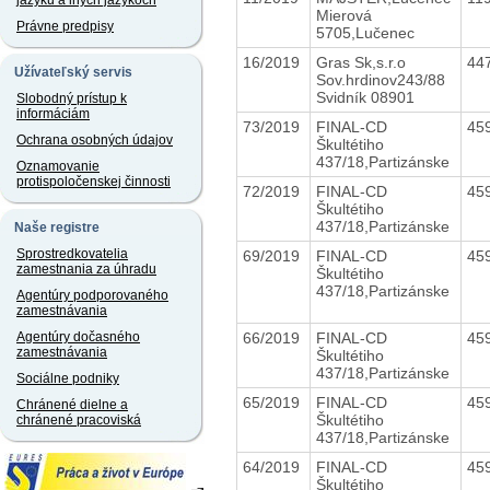
jazyku a iných jazykoch
Mierová
Právne predpisy
5705,Lučenec
16/2019
Gras Sk,s.r.o
44
Užívateľský servis
Sov.hrdinov243/88
Svidník 08901
Slobodný prístup k
informáciám
73/2019
FINAL-CD
45
Ochrana osobných údajov
Škultétiho
437/18,Partizánske
Oznamovanie
protispoločenskej činnosti
72/2019
FINAL-CD
45
Škultétiho
437/18,Partizánske
Naše registre
Sprostredkovatelia
69/2019
FINAL-CD
45
zamestnania za úhradu
Škultétiho
437/18,Partizánske
Agentúry podporovaného
zamestnávania
66/2019
FINAL-CD
45
Agentúry dočasného
zamestnávania
Škultétiho
437/18,Partizánske
Sociálne podniky
65/2019
FINAL-CD
45
Chránené dielne a
Škultétiho
chránené pracoviská
437/18,Partizánske
64/2019
FINAL-CD
45
Škultétiho