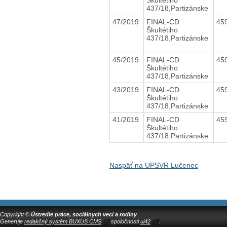
437/18,Partizánske
47/2019
FINAL-CD
45
Škultétiho
437/18,Partizánske
45/2019
FINAL-CD
45
Škultétiho
437/18,Partizánske
43/2019
FINAL-CD
45
Škultétiho
437/18,Partizánske
41/2019
FINAL-CD
45
Škultétiho
437/18,Partizánske
Naspäť na UPSVR Lučenec
Copyright ©
Ústredie práce, sociálnych vecí a rodiny
Generuje
redakčný systém BUXUS CMS
spoločnosti
ui42
.