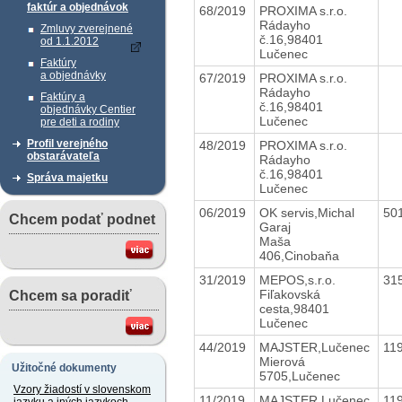
faktúr a objednávok
68/2019
PROXIMA s.r.o.
Rádayho
Zmluvy zverejnené
č.16,98401
od 1.1.2012
Lučenec
Faktúry
a objednávky
67/2019
PROXIMA s.r.o.
Rádayho
Faktúry a
č.16,98401
objednávky Centier
Lučenec
pre deti a rodiny
Profil verejného
48/2019
PROXIMA s.r.o.
obstarávateľa
Rádayho
č.16,98401
Správa majetku
Lučenec
06/2019
OK servis,Michal
50
Chcem podať podnet
Garaj
Maša
406,Cinobaňa
31/2019
MEPOS,s.r.o.
31
Fiľakovská
Chcem sa poradiť
cesta,98401
Lučenec
44/2019
MAJSTER,Lučenec
11
Mierová
Užitočné dokumenty
5705,Lučenec
Vzory žiadostí v slovenskom
11/2019
MAJSTER,Lučenec
11