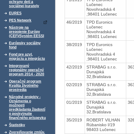
ochrany detí a
Lučenec
sociálnej kurately
Novohradská 4
EURES
,98401 Lučenec
PES Network
46/2019
TPD Euronics
Lučenec
Nástroje na
Novohradská 4
prepojenie Európy
(CEF)/Systém EESSI
,98401 Lučenec
Európsky sociálny
38/2019
TPD Euronics
fond
Lučenec
Novohradská 4
Fond pre azyl,
,98401 Lučenec
migráciu a integráciu
Integrovaný
42/2019
STRABAG s.r.o.
36
regionálny operačný
Dunajská
program 2014 - 2020
32,Bratislava
Operačný program
02/2019
STRABAG s.r.o.
36
Kvalita životného
Dunajská
prostredia
32,Bratislava
Národné projekty -
Oznámenia o
01/2019
STRABAG s.r.o.
36
možnosti
Dunajská
predkladania žiadostí
32,Bratislava
o poskytnutie
finančného príspevku
35/2019
ROBERT VILHAN
32
Rúbanisko I/19
Štatistiky
98403 Lučenec
Zverejňovanie zmlúv,