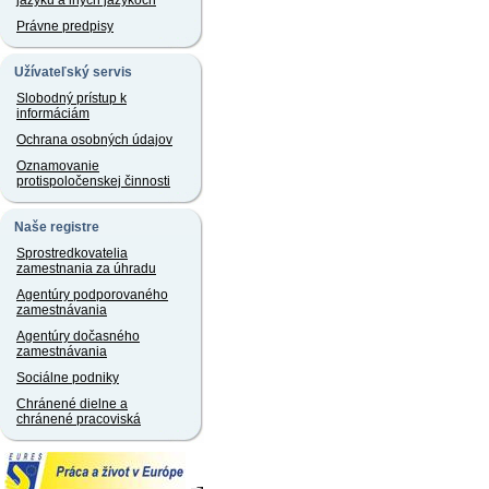
jazyku a iných jazykoch
Právne predpisy
Užívateľský servis
Slobodný prístup k
informáciám
Ochrana osobných údajov
Oznamovanie
protispoločenskej činnosti
Naše registre
Sprostredkovatelia
zamestnania za úhradu
Agentúry podporovaného
zamestnávania
Agentúry dočasného
zamestnávania
Sociálne podniky
Chránené dielne a
chránené pracoviská