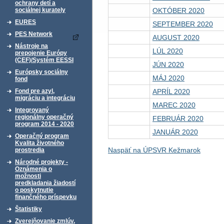
ochrany detí a
OKTÓBER 2020
sociálnej kurately
EURES
SEPTEMBER 2020
PES Network
AUGUST 2020
Nástroje na
LÚL 2020
prepojenie Európy
(CEF)/Systém EESSI
JÚN 2020
Európsky sociálny
MÁJ 2020
fond
APRÍL 2020
Fond pre azyl,
migráciu a integráciu
MAREC 2020
Integrovaný
regionálny operačný
FEBRUÁR 2020
program 2014 - 2020
JANUÁR 2020
Operačný program
Kvalita životného
Naspäť na ÚPSVR Kežmarok
prostredia
Národné projekty -
Oznámenia o
možnosti
predkladania žiadostí
o poskytnutie
finančného príspevku
Štatistiky
Zverejňovanie zmlúv,