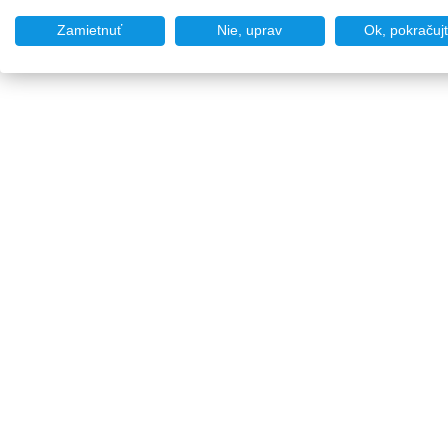
Zamietnuť
Nie, uprav
Ok, pokračuj