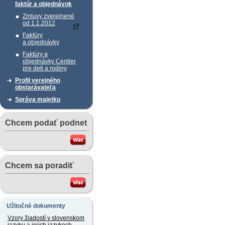
faktúr a objednávok
Zmluvy zverejnené
od 1.1.2012
Faktúry
a objednávky
Faktúry a
objednávky Centier
pre deti a rodiny
Profil verejného
obstarávateľa
Správa majetku
Chcem podať podnet
Chcem sa poradiť
Užitočné dokumenty
Vzory žiadostí v slovenskom