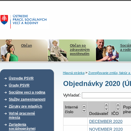
Občan
Občan so
Sociál
zdravotným
a rodi
postihnutím
>
Hlavná stránka
Zverejňovanie zmlúv, faktúr 
Ústredie PSVR
Objednávky 2020 (
Úrady PSVR
Sociálne veci a rodina
Vyhľadať:
Služby zamestnanosti
Záruky pre mladých
Interné
Pop
číslo
plne
Dodávateľ
IČO
Voľné pracovné
miesta
DECEMBER 2020
Zariadenia
sociálnoprávnej
NOVEMBER 2020