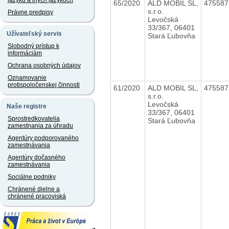
jazyku a iných jazykoch
65/2020
ALD MOBIL SL,
47558
s.r.o.
Právne predpisy
Levočská
33/367, 06401
Užívateľský servis
Stará Ľubovňa
Slobodný prístup k
informáciám
Ochrana osobných údajov
Oznamovanie
protispoločenskej činnosti
61/2020
ALD MOBIL SL,
47558
s.r.o.
Levočská
Naše registre
33/367, 06401
Sprostredkovatelia
Stará Ľubovňa
zamestnania za úhradu
Agentúry podporovaného
zamestnávania
Agentúry dočasného
zamestnávania
Sociálne podniky
Chránené dielne a
chránené pracoviská