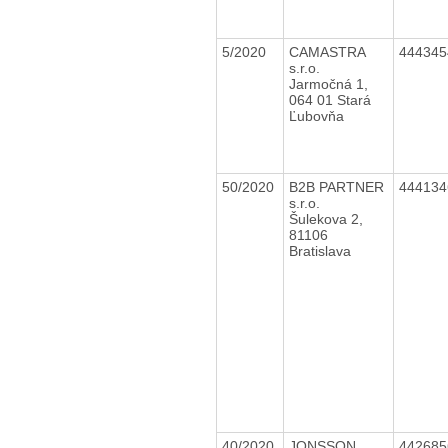
5/2020
CAMASTRA
44434
s.r.o.
Jarmočná 1,
064 01 Stará
Ľubovňa
50/2020
B2B PARTNER
44413
s.r.o.
Šulekova 2,
81106
Bratislava
40/2020
JONSSON
44268