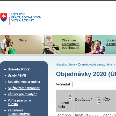
Občan
Občan so
Sociál
zdravotným
a rodi
postihnutím
>
Hlavná stránka
Zverejňovanie zmlúv, faktúr 
Ústredie PSVR
Objednávky 2020 (Ú
Úrady PSVR
Sociálne veci a rodina
Vyhľadať:
Služby zamestnanosti
Záruky pre mladých
Dodávateľ
IČO
Voľné pracovné
Interné
miesta
číslo
Zariadenia
sociálnoprávnej
60/2020
BIORUŽA s.r.o.
05224