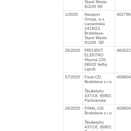
Staré Mesto
81109 SR
1/2020
Newport
46279
Group, a.s.
Lazaretská
2419/23,
Bratislava-
Staré Mesto
81109, SR
25/2020
PROJEKT
46052
ELEKTRO
Hlavná 226,
06533 Veľký
Lipník
57/2020
Final-CD,
45960
Bratislava s.r.o.
Škultetyho
437/18, 95801
Partizánske
18/2020
FINAL-CD,
45960
Bratislava s.r.o.
Škultetyho
437/18, 95801