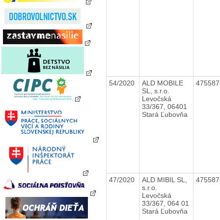
54/2020
ALD MOBILE
47558
SL, s.r.o.
Levočská
33/367, 06401
Stará Ľubovňa
47/2020
ALD MIBIL SL,
47558
s.r.o.
Levočská
33/367, 064 01
Stará Ľubovňa