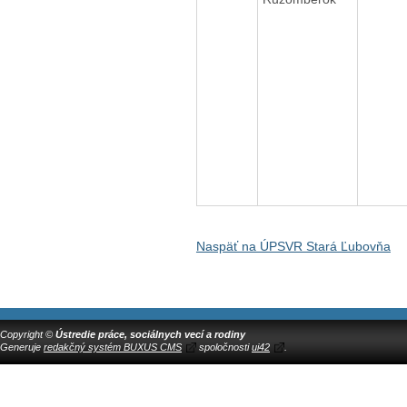
Naspäť na ÚPSVR Stará Ľubovňa
Copyright ©
Ústredie práce, sociálnych vecí a rodiny
Generuje
redakčný systém BUXUS CMS
spoločnosti
ui42
.