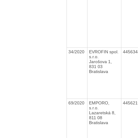
34/2020
EVROFIN spol.
44563
s.r.o.
Jarošova 1,
831 03
Bratislava
69/2020
EMPORO,
44562
s.r.o.
Lazaretská 8,
811 08
Bratislava