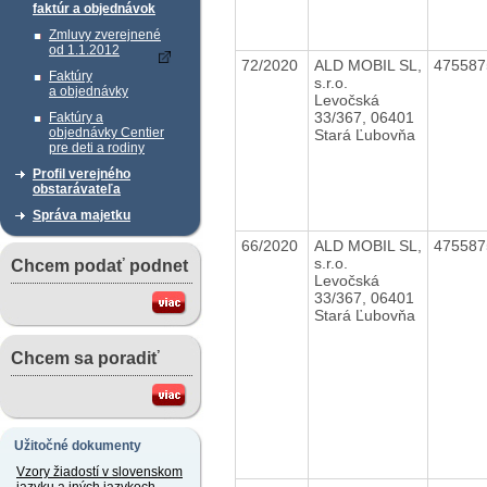
faktúr a objednávok
Zmluvy zverejnené
od 1.1.2012
72/2020
ALD MOBIL SL,
47558
Faktúry
s.r.o.
a objednávky
Levočská
33/367, 06401
Faktúry a
objednávky Centier
Stará Ľubovňa
pre deti a rodiny
Profil verejného
obstarávateľa
Správa majetku
66/2020
ALD MOBIL SL,
47558
s.r.o.
Chcem podať podnet
Levočská
33/367, 06401
Stará Ľubovňa
Chcem sa poradiť
Užitočné dokumenty
Vzory žiadostí v slovenskom