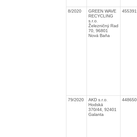
8/2020
GREEN WAVE
45539
RECYCLING
s.r.o.
Železničný Rad
70, 96801
Nová Baňa
79/2020
AKD s.r.o.
44865
Hodská
370/44, 92401
Galanta