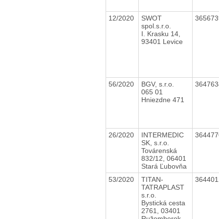
12/2020
SWOT
36567
spol.s.r.o.
I. Krasku 14,
93401 Levice
56/2020
BGV, s.r.o.
36476
065 01
Hniezdne 471
26/2020
INTERMEDIC
36447
SK, s.r.o.
Továrenská
832/12, 06401
Stará Ľubovňa
53/2020
TITAN-
36440
TATRAPLAST
s.r.o.
Bystická cesta
2761, 03401
Ružomberok