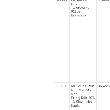
s.r.o.
Tallerova 4,
81102
Bratislava
32/2020
METAL SERVIS
36622
RECYCLING
s.r.o.
Príboj 549, 976
13 Slovenská
Ľupča