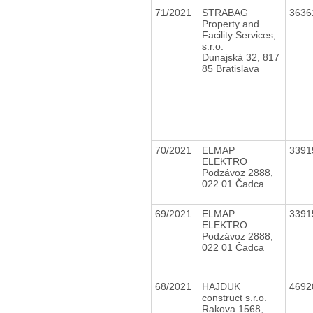
71/2021
STRABAG
3636
Property and
Facility Services,
s.r.o.
Dunajská 32, 817
85 Bratislava
70/2021
ELMAP
3391
ELEKTRO
Podzávoz 2888,
022 01 Čadca
69/2021
ELMAP
3391
ELEKTRO
Podzávoz 2888,
022 01 Čadca
68/2021
HAJDUK
4692
construct s.r.o.
Rakova 1568,