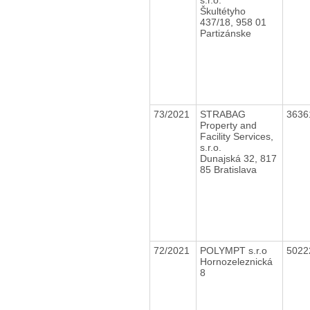
Škultétyho
437/18, 958 01
Partizánske
73/2021
STRABAG
3636
Property and
Facility Services,
s.r.o.
Dunajská 32, 817
85 Bratislava
72/2021
POLYMPT s.r.o
5022
Hornozeleznická
8