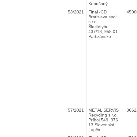
Kapušaný
58/2021
Final -CD
4596
Bratislava spol.
s.r.o.
Škultétyho
437/18, 958 01
Partizánske
57/2021
METAL SERVIS
3662
Recycling s.r.o.
Príboj 549, 976
13 Slovenská
Ľupča