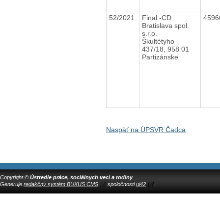
52/2021
Final -CD
4596
Bratislava spol.
s.r.o.
Škultétyho
437/18, 958 01
Partizánske
Naspäť na ÚPSVR Čadca
Copyright ©
Ústredie práce, sociálnych vecí a rodiny
Generuje
redakčný systém BUXUS CMS
spoločnosti
ui42
.