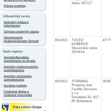
jazyku a iných jazykoch
Kálov 357/17
Právne predpisy
Užívateľský servis
Slobodný prístup k
informáciám
Ochrana osobných údajov
Oznamovanie
85/2021
TOLEO
4777
protispoločenskej činnosti
KOBERCE
Slovanská cesta
2978/1A
Naše registre
Sprostredkovatelia
zamestnania za úhradu
Agentúry podporovaného
zamestnávania
Agentúry dočasného
zamestnávania
84/2021
STRABAG
3636
Property and
Sociálne podniky
Facility Services,
Chránené dielne a
s.r.o.
chránené pracoviská
Dunajská 32, 817
85 Bratislava