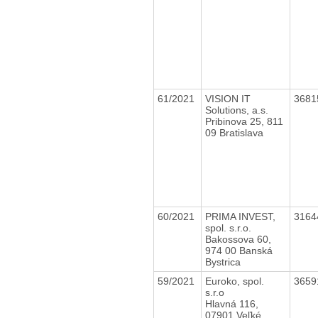
61/2021
VISION IT
3681
Solutions, a.s.
Pribinova 25, 811
09 Bratislava
60/2021
PRIMA INVEST,
3164
spol. s.r.o.
Bakossova 60,
974 00 Banská
Bystrica
59/2021
Euroko, spol.
3659
s.r.o
Hlavná 116,
07901 Veľké