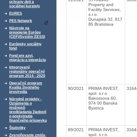
ochrany detí a
Property and
sociálnej kurately
Facility Services,
EURES
s.r.o.
Dunajská 32, 817
PES Network
85 Bratislava
Nástroje na
prepojenie Európy
(CEF)/Systém EESSI
Európsky sociálny
fond
Fond pre azyl,
migráciu a integráciu
Integrovaný
regionálny operačný
program 2014 - 2020
Operačný program
Kvalita životného
90/2021
PRIMA INVEST,
3164
prostredia
spol. s.r.o.
Bakossova 60,
Národné projekty -
974 00 Banská
Oznámenia o
Bystrica
možnosti
predkladania žiadostí
o poskytnutie
finančného príspevku
Štatistiky
89/2021
PRIMA INVEST,
3164
spol. s.r.o.
Zverejňovanie zmlúv,