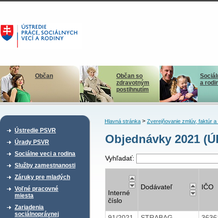
Občan
Občan so
Sociál
zdravotným
a rodi
postihnutím
>
Hlavná stránka
Zverejňovanie zmlúv, faktúr 
Ústredie PSVR
Objednávky 2021 (
Úrady PSVR
Sociálne veci a rodina
Vyhľadať:
Služby zamestnanosti
Záruky pre mladých
Dodávateľ
IČO
Voľné pracovné
Interné
miesta
číslo
Zariadenia
sociálnoprávnej
91/2021
STRABAG
3636