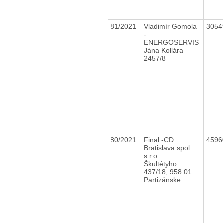
81/2021
Vladimír Gomola
3054
-
ENERGOSERVIS
Jána Kollára
2457/8
80/2021
Final -CD
4596
Bratislava spol.
s.r.o.
Škultétyho
437/18, 958 01
Partizánske