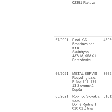
02351 Rakova
67/2021
Final -CD
4596
Bratislava spol.
s.r.o.
Škultétyho
437/18, 958 01
Partizánske
66/2021
METAL SERVIS
3662
Recycling s.r.o.
Príboj 549, 976
13 Slovenská
Ľupča
65/2021
Robinco Slovakia
3161
s.r.o.
Dolné Rudiny 1,
010 01 Žilina