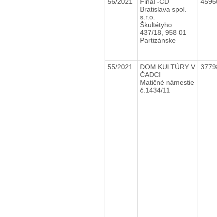
56/2021
Final -CD
4596
Bratislava spol.
s.r.o.
Škultétyho
437/18, 958 01
Partizánske
55/2021
DOM KULTÚRY V
3779
ČADCI
Matičné námestie
č.1434/11