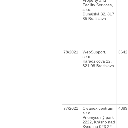
Property and
Facility Services,
s.r.o.
Dunajská 32, 817
85 Bratislava
78/2021
WebSupport,
3642
s.r.o.
Karadžičová 12,
821 08 Bratislava
77/2021
Cleanex centrum
4389
s.r.o.
Priemyselný park
2222, Krásno nad
Kysucou 023 22