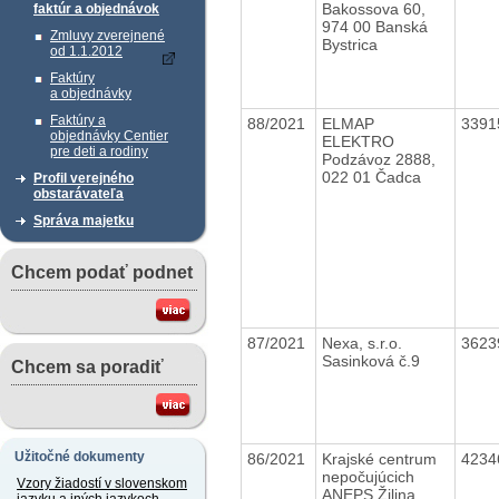
Bakossova 60,
faktúr a objednávok
974 00 Banská
Zmluvy zverejnené
Bystrica
od 1.1.2012
Faktúry
a objednávky
Faktúry a
88/2021
ELMAP
3391
objednávky Centier
ELEKTRO
pre deti a rodiny
Podzávoz 2888,
022 01 Čadca
Profil verejného
obstarávateľa
Správa majetku
Chcem podať podnet
87/2021
Nexa, s.r.o.
3623
Sasinková č.9
Chcem sa poradiť
Užitočné dokumenty
86/2021
Krajské centrum
4234
nepočujúcich
Vzory žiadostí v slovenskom
ANEPS Žilina