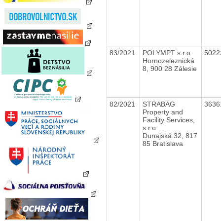
83/2021
POLYMPT s.r.o
5022
Hornozeleznická
8, 900 28 Zálesie
82/2021
STRABAG
3636
Property and
Facility Services,
s.r.o.
Dunajská 32, 817
85 Bratislava