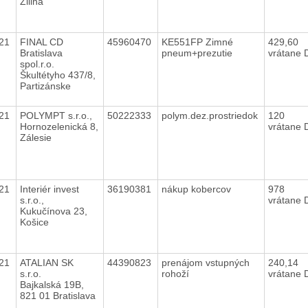
Žilina
021
FINAL CD
45960470
KE551FP Zimné
429,60
Bratislava
pneum+prezutie
vrátane
spol.r.o.
Škultétyho 437/8,
Partizánske
021
POLYMPT s.r.o.,
50222333
polym.dez.prostriedok
120
Hornozelenická 8,
vrátane
Zálesie
021
Interiér invest
36190381
nákup kobercov
978
s.r.o.,
vrátane
Kukučínova 23,
Košice
021
ATALIAN SK
44390823
prenájom vstupných
240,14
s.r.o.
rohoží
vrátane
Bajkalská 19B,
821 01 Bratislava