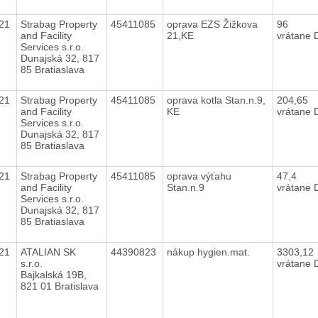
021
Strabag Property
45411085
oprava EZS Žižkova
96
and Facility
21,KE
vrátane
Services s.r.o.
Dunajská 32, 817
85 Bratiaslava
021
Strabag Property
45411085
oprava kotla Stan.n.9,
204,65
and Facility
KE
vrátane
Services s.r.o.
Dunajská 32, 817
85 Bratiaslava
021
Strabag Property
45411085
oprava výťahu
47,4
and Facility
Stan.n.9
vrátane
Services s.r.o.
Dunajská 32, 817
85 Bratiaslava
021
ATALIAN SK
44390823
nákup hygien.mat.
3303,12
s.r.o.
vrátane
Bajkalská 19B,
821 01 Bratislava