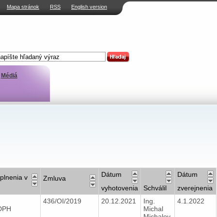
Mapa stránok
RSS
English version
Médiá
Dátum
Dátum
plnenia v
Zmluva
vyhotovenia
Schválil
zverejnenia
436/OI/2019
20.12.2021
Ing.
4.1.2022
 DPH
Michal
Michalov,