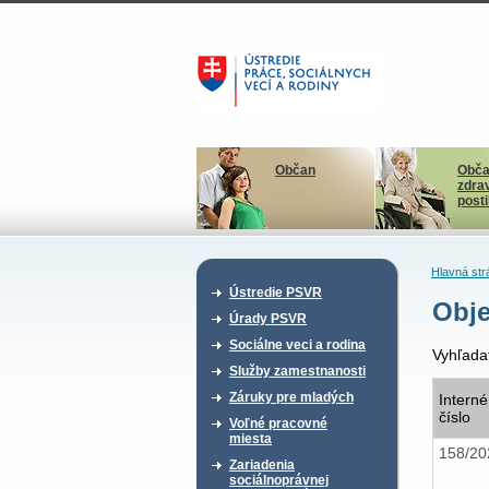
Občan
Obča
zdra
post
Hlavná str
Ústredie PSVR
Obje
Úrady PSVR
Sociálne veci a rodina
Vyhľada
Služby zamestnanosti
Záruky pre mladých
Interné
číslo
Voľné pracovné
miesta
158/2
Zariadenia
sociálnoprávnej