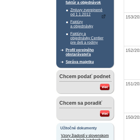
faktúr a objednávok
Zmluvy zverejnené
od 1.1.2012
153/2
Faktúry
a objednávky
Faktúry a
objednávky Centier
pre deti a rodiny
152/2
Profil verejného
obstarávateľa
Správa majetku
Chcem podať podnet
151/2
Chcem sa poradiť
150/2
Užitočné dokumenty
Vzory žiadostí v slovenskom