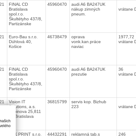
021
FINAL CD
45960470
audi A6 BA247UK
Bratislava
nákup zimných
vrátane
spol.r.o.
pneum.
Škultétyho 437/8,
Partizánske
021
Euro-Bau s.r.o.
46738479
oprava
1977,72
Dúhlová 40,
vonk.kan.práce
vrátane
Košice
naviac
021
FINAL CD
45960470
audi A6 BA247UK
36
Bratislava
prezutie
vrátane
spol.r.o.
Škultétyho 437/8,
Partizánske
021
Vision IT
36815799
servis kop. Bizhub
Solutions, a.s.
223
vrátane
Pribinova 25,811
09 Bratislava
 našich
velého
021
KPK PRINT s.r.o.
44432291
reklamná tab.s
246