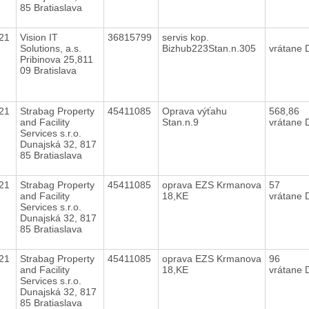
85 Bratiaslava
021
Vision IT
36815799
servis kop.
Solutions, a.s.
Bizhub223Stan.n.305
vrátane
Pribinova 25,811
09 Bratislava
021
Strabag Property
45411085
Oprava výťahu
568,86
and Facility
Stan.n.9
vrátane
Services s.r.o.
Dunajská 32, 817
85 Bratiaslava
021
Strabag Property
45411085
oprava EZS Krmanova
57
and Facility
18,KE
vrátane
Services s.r.o.
Dunajská 32, 817
85 Bratiaslava
021
Strabag Property
45411085
oprava EZS Krmanova
96
and Facility
18,KE
vrátane
Services s.r.o.
Dunajská 32, 817
85 Bratiaslava