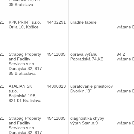
09 Bratislava
021
KPK PRINT s.r.o.
44432291
úradné tabule
Orlia 10, Košice
vrátane
021
Strabag Property
45411085
oprava výťahu
94,2
and Facility
Popradská 74,KE
vrátane
Services s.r.o.
Dunajská 32, 817
85 Bratiaslava
021
ATALIAN SK
44390823
upratovanie priestorov
s.r.o.
Dvorkin."B"
vrátane
Bajkalská 19B,
821 01 Bratislava
021
Strabag Property
45411085
diagnostika chyby
and Facility
výťah Stan.n.9
vrátane
Services s.r.o.
Dunajská 32, 817