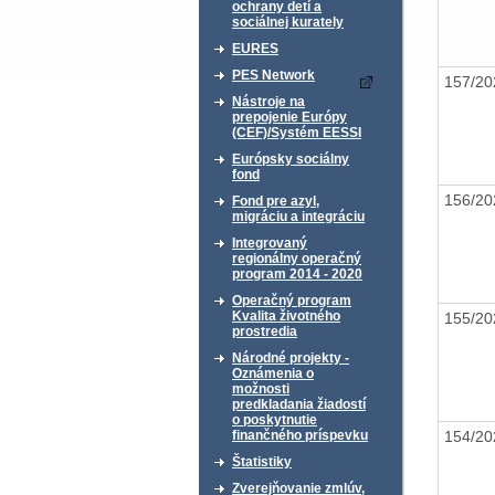
ochrany detí a
sociálnej kurately
EURES
PES Network
157/2
Nástroje na
prepojenie Európy
(CEF)/Systém EESSI
Európsky sociálny
fond
156/2
Fond pre azyl,
migráciu a integráciu
Integrovaný
regionálny operačný
program 2014 - 2020
Operačný program
Kvalita životného
155/2
prostredia
Národné projekty -
Oznámenia o
možnosti
predkladania žiadostí
o poskytnutie
154/2
finančného príspevku
Štatistiky
Zverejňovanie zmlúv,