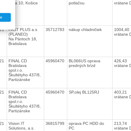
Orlia 10, Košice
potlačou
vrátane
te
021
FAST PLUS a.s.
35712783
nákup chladničiek
1004,40
(PLANEO)
vrátane
Na Pántoch 18,
Bratislava
021
FINAL CD
45960470
BL066US oprava
426,43
Bratislava
predných bŕzd
vrátane
spol.r.o.
Škultétyho 437/8,
Partizánske
021
FINAL CD
45960470
SP,olej BL125RJ
403,21
Bratislava
vrátane
spol.r.o.
Škultétyho 437/8,
Partizánske
021
Vision IT
36815799
oprava PC HDD do
213,74
Solutions, a.s.
PC
vrátane