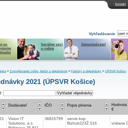
Kontakt
Vyhľadávanie
n so
Sociálne veci
Zamestnávateľ
votným
a rodina
ihnutím
>
>
>
ánka
Zverejňovanie zmlúv, faktúr a objednávok
Faktúry a objednávky
ÚPSVR Košice
dnávky 2021 (ÚPSVR Košice)
ť:
Hodnota 
Dodávateľ
IČO
Popis plnenia
€
021
Vision IT
36815799
servis kop.
Solutions, a.s.
Bizhub223Ž.516
vrátane
Pribinova 25,811