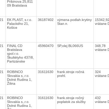
Pribinova 25,811
09 Bratislava
021
EK PLAST, s.r.o.
36187402
výmena podlah.krytiny
15342,9
Palackého 21,
Stan.n.
vrátane
Košice
021
FINAL CD
45960470
SP,olej BL066US
348,78
Bratislava
vrátane
spol.r.o.
Škultétyho 437/8,
Partizánske
021
ROBINCO
31611630
frank.stroje ročná
324
Slovakia s,.r.o.
prehl.
vrátane
Dolné Rudina 1,
Žilina
021
ROBINCO
31611630
frank.stroje ročný
432
Slovakia s,.r.o.
poplatok za služby
vrátane
Dolné Rudina 1,