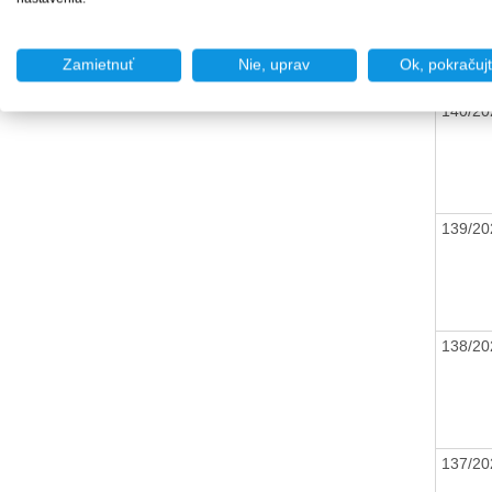
Zamietnuť
Nie, uprav
Ok, pokračuj
140/2
139/2
138/2
137/2