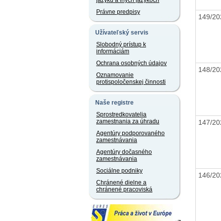
jazyku a iných jazykoch
Právne predpisy
149/2
Užívateľský servis
Slobodný prístup k
informáciám
Ochrana osobných údajov
148/2
Oznamovanie
protispoločenskej činnosti
Naše registre
Sprostredkovatelia
zamestnania za úhradu
147/2
Agentúry podporovaného
zamestnávania
Agentúry dočasného
zamestnávania
Sociálne podniky
146/2
Chránené dielne a
chránené pracoviská