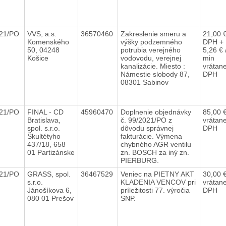
021/PO
VVS, a.s.
36570460
Zakreslenie smeru a
21,00 €
Komenského
výšky podzemného
DPH +
50, 04248
potrubia verejného
5,26 € 
Košice
vodovodu, verejnej
min
kanalizácie. Miesto :
vrátan
Námestie slobody 87,
DPH
08301 Sabinov
021/PO
FINAL - CD
45960470
Doplnenie objednávky
85,00 
Bratislava,
č. 99/2021/PO z
vrátan
spol. s.r.o.
dôvodu správnej
DPH
Škultétyho
fakturácie. Výmena
437/18, 658
chybného AGR ventilu
01 Partizánske
zn. BOSCH za iný zn.
PIERBURG.
021/PO
GRASS, spol.
36467529
Veniec na PIETNY AKT
30,00 
s.r.o.
KLADENIA VENCOV pri
vrátan
Jánošíkova 6,
príležitosti 77. výročia
DPH
080 01 Prešov
SNP.