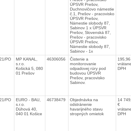
ÚPSVR Prešov,
Duchnovičovo námestie
č.1, Prešov - pracovisko
ÚPSVR Prešov,
Námestie slobody 87,
Sabinov 1 x ÚPSVR
Prešov, Slovenská 87,
Prešov - pracovisko
ÚPSVR Prešov,
Námestie slobody 87,
Sabinov - 1x
021/PO
MP KANAL,
46306056
Čistenie a
195,96
s.r.o.
monitorovanie
vrátan
Košická 5, 080
odpadovej rúry pod
DPH
01 Prešov
budovou ÚPSVR
Prešov, pracovisko
Sabinov.
021/PO
EURO - BAU,
46738479
Objednávka na
14 749
s.r.o.
odstránenie
€
Dúhová 40,
havarijného stavu
vrátan
040 01 Košice
stropných omietok
DPH