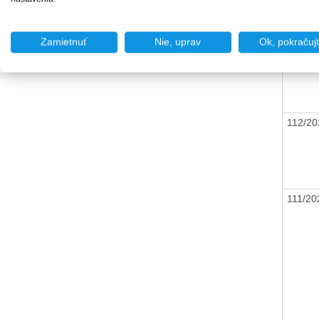
Zamietnuť
Nie, uprav
Ok, pokračuj
113/2
112/2
111/2