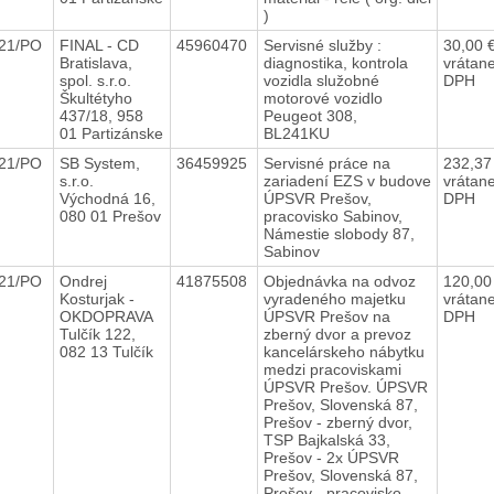
)
021/PO
FINAL - CD
45960470
Servisné služby :
30,00 
Bratislava,
diagnostika, kontrola
vrátan
spol. s.r.o.
vozidla služobné
DPH
Škultétyho
motorové vozidlo
437/18, 958
Peugeot 308,
01 Partizánske
BL241KU
021/PO
SB System,
36459925
Servisné práce na
232,37
s.r.o.
zariadení EZS v budove
vrátan
Východná 16,
ÚPSVR Prešov,
DPH
080 01 Prešov
pracovisko Sabinov,
Námestie slobody 87,
Sabinov
021/PO
Ondrej
41875508
Objednávka na odvoz
120,00
Kosturjak -
vyradeného majetku
vrátan
OKDOPRAVA
ÚPSVR Prešov na
DPH
Tulčík 122,
zberný dvor a prevoz
082 13 Tulčík
kancelárskeho nábytku
medzi pracoviskami
ÚPSVR Prešov. ÚPSVR
Prešov, Slovenská 87,
Prešov - zberný dvor,
TSP Bajkalská 33,
Prešov - 2x ÚPSVR
Prešov, Slovenská 87,
Prešov - pracovisko