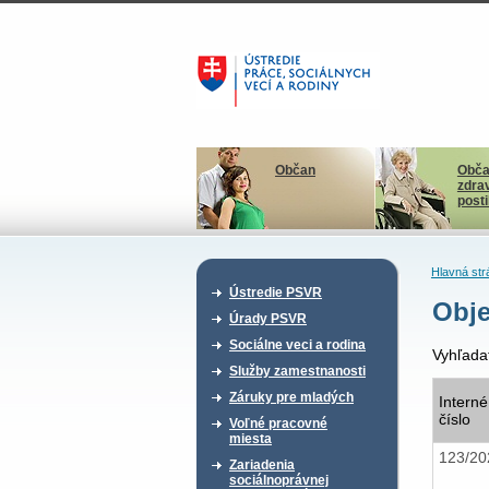
Občan
Obča
zdra
post
Hlavná str
Ústredie PSVR
Obje
Úrady PSVR
Sociálne veci a rodina
Vyhľada
Služby zamestnanosti
Záruky pre mladých
Interné
číslo
Voľné pracovné
miesta
123/2
Zariadenia
sociálnoprávnej