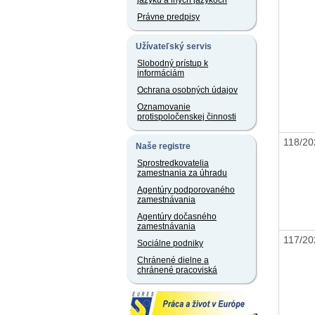
jazyku a iných jazykoch
Právne predpisy
Užívateľský servis
Slobodný prístup k
informáciám
Ochrana osobných údajov
Oznamovanie
protispoločenskej činnosti
118/2
Naše registre
Sprostredkovatelia
zamestnania za úhradu
Agentúry podporovaného
zamestnávania
Agentúry dočasného
zamestnávania
117/2
Sociálne podniky
Chránené dielne a
chránené pracoviská