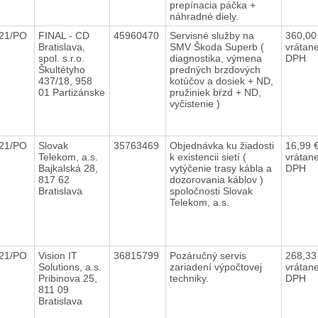
prepínacia páčka +
náhradné diely.
021/PO
FINAL - CD
45960470
Servisné služby na
360,00
Bratislava,
SMV Škoda Superb (
vrátan
spol. s.r.o.
diagnostika, výmena
DPH
Škultétyho
predných brzdových
437/18, 958
kotúčov a dosiek + ND,
01 Partizánske
pružiniek bŕzd + ND,
vyčistenie )
021/PO
Slovak
35763469
Objednávka ku žiadosti
16,99 
Telekom, a.s.
k existencii sietí (
vrátan
Bajkalská 28,
vytýčenie trasy kábla a
DPH
817 62
dozorovania káblov )
Bratislava
spoločnosti Slovak
Telekom, a.s.
021/PO
Vision IT
36815799
Pozáručný servis
268,33
Solutions, a.s.
zariadení výpočtovej
vrátan
Pribinova 25,
techniky.
DPH
811 09
Bratislava