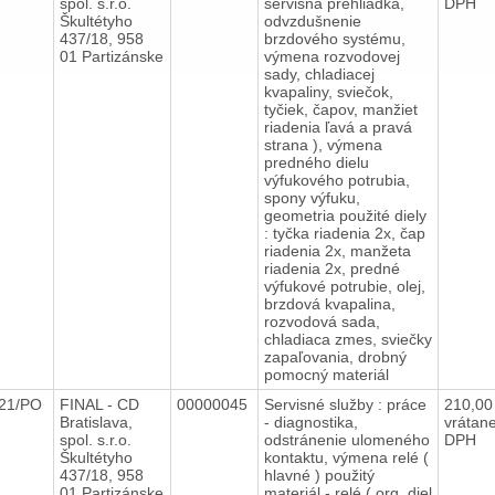
spol. s.r.o.
servisná prehliadka,
DPH
Škultétyho
odvzdušnenie
437/18, 958
brzdového systému,
01 Partizánske
výmena rozvodovej
sady, chladiacej
kvapaliny, sviečok,
tyčiek, čapov, manžiet
riadenia ľavá a pravá
strana ), výmena
predného dielu
výfukového potrubia,
spony výfuku,
geometria použité diely
: tyčka riadenia 2x, čap
riadenia 2x, manžeta
riadenia 2x, predné
výfukové potrubie, olej,
brzdová kvapalina,
rozvodová sada,
chladiaca zmes, sviečky
zapaľovania, drobný
pomocný materiál
021/PO
FINAL - CD
00000045
Servisné služby : práce
210,00
Bratislava,
- diagnostika,
vrátan
spol. s.r.o.
odstránenie ulomeného
DPH
Škultétyho
kontaktu, výmena relé (
437/18, 958
hlavné ) použitý
01 Partizánske
materiál - relé ( org. diel