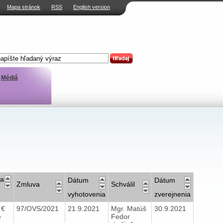
Mapa stránok
RSS
English version
Médiá
ta
Dátum
Dátum
Zmluva
Schválil
vyhotovenia
zverejnenia
 €
97/OVS/2021
21.9.2021
Mgr. Matúš
30.9.2021
e
Fedor