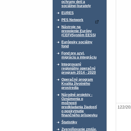
ochrany detí a
sociálnej kurately
EURES
PES Network
Nástroje na
prepojenie Európy
(CEF)/Systém EESSI
Európsky sociálny
fond
Fond pre azyl,
migráciu a integráciu
Integrovaný
regionálny operačný
program 2014 - 2020
Operačný program
Kvalita životného
prostredia
Národné projekty -
Oznámenia o
možnosti
122/2
predkladania žiadostí
o poskytnutie
finančného príspevku
Štatistiky
Zverejňovanie zmlúv,