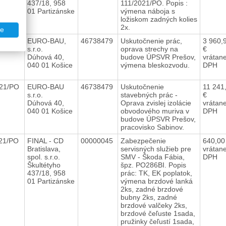
437/18, 958
111/2021/PO. Popis :
01 Partizánske
výmena náboja s
ložiskom zadných kolies
2x.
te
021/PO
EURO-BAU,
46738479
Uskutočnenie prác,
3 960,
s.r.o.
oprava strechy na
€
Dúhová 40,
budove ÚPSVR Prešov,
vrátan
040 01 Košice
výmena bleskozvodu.
DPH
021/PO
EURO-BAU
46738479
Uskutočnenie
11 241
s.r.o.
stavebných prác -
€
Dúhová 40,
Oprava zvislej izolácie
vrátan
040 01 Košice
obvodového muriva v
DPH
budove ÚPSVR Prešov,
pracovisko Sabinov.
021/PO
FINAL - CD
00000045
Zabezpečenie
640,00
Bratislava,
servisných služieb pre
vrátan
spol. s.r.o.
SMV - Škoda Fábia,
DPH
Škultétyho
špz. PO286BI. Popis
437/18, 958
prác: TK, EK poplatok,
01 Partizánske
výmena brzdové lanká
2ks, zadné brzdové
bubny 2ks, zadné
brzdové valčeky 2ks,
brzdové čeľuste 1sada,
pružinky čeľustí 1sada,