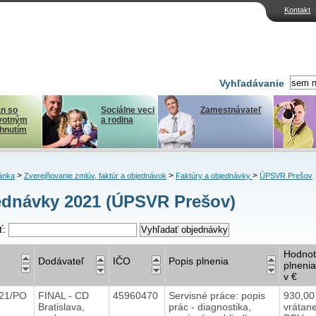
Kontakt
Vyhľadávanie
n so
Sociálne veci
Zamestnávateľ
votným
a rodina
ihnutím
>
>
>
ánka
Zverejňovanie zmlúv, faktúr a objednávok
Faktúry a objednávky
ÚPSVR Prešov
dnávky 2021 (ÚPSVR Prešov)
ť:
Hodno
Dodávateľ
IČO
Popis plnenia
plnenia
v €
021/PO
FINAL - CD
45960470
Servisné práce: popis
930,00
Bratislava,
prác - diagnostika,
vrátan