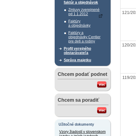
faktúr a objednávok
Zmluvy zverejnené
121/2
od 1.1.2012
Faktúry
a objednávky
Faktúry a
objednávky Centier
pre deti a rodiny
120/2
Profil verejného
obstarávateľa
Správa majetku
Chcem podať podnet
119/2
Chcem sa poradiť
Užitočné dokumenty
Vzory žiadostí v slovenskom