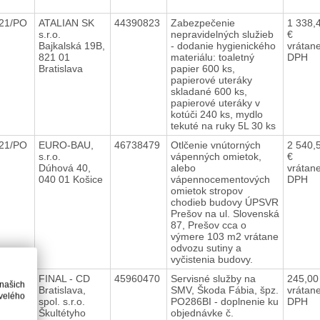
021/PO
ATALIAN SK
44390823
Zabezpečenie
1 338,
s.r.o.
nepravidelných služieb
€
Bajkalská 19B,
- dodanie hygienického
vrátan
821 01
materiálu: toaletný
DPH
Bratislava
papier 600 ks,
papierové uteráky
skladané 600 ks,
papierové uteráky v
kotúči 240 ks, mydlo
tekuté na ruky 5L 30 ks
021/PO
EURO-BAU,
46738479
Otlčenie vnútorných
2 540,
s.r.o.
vápenných omietok,
€
Dúhová 40,
alebo
vrátan
040 01 Košice
vápennocementových
DPH
omietok stropov
chodieb budovy ÚPSVR
Prešov na ul. Slovenská
87, Prešov cca o
výmere 103 m2 vrátane
odvozu sutiny a
vyčistenia budovy.
021/PO
FINAL - CD
45960470
Servisné služby na
245,00
 našich
Bratislava,
SMV, Škoda Fábia, špz.
vrátan
velého
spol. s.r.o.
PO286BI - doplnenie ku
DPH
Škultétyho
objednávke č.