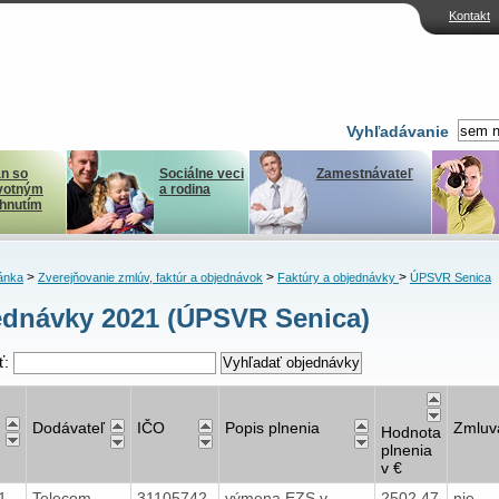
Kontakt
Vyhľadávanie
n so
Sociálne veci
Zamestnávateľ
votným
a rodina
ihnutím
>
>
>
ánka
Zverejňovanie zmlúv, faktúr a objednávok
Faktúry a objednávky
ÚPSVR Senica
dnávky 2021 (ÚPSVR Senica)
ť:
Dodávateľ
IČO
Popis plnenia
Zmluv
Hodnota
plnenia
v €
21
Telecom
31105742
výmena EZS v
2502,47
nie