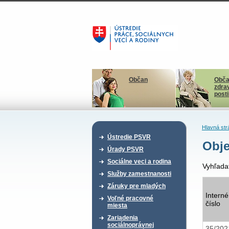
Občan
Obča
zdra
post
Hlavná str
Ústredie PSVR
Obje
Úrady PSVR
Sociálne veci a rodina
Vyhľada
Služby zamestnanosti
Záruky pre mladých
Interné
Voľné pracovné
číslo
miesta
Zariadenia
sociálnoprávnej
35/20