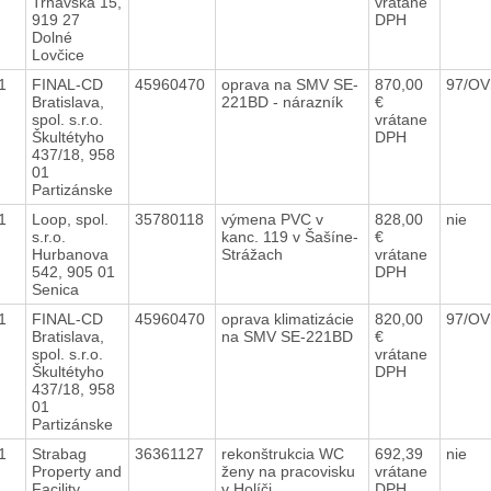
Trnavská 15,
vrátane
919 27
DPH
Dolné
Lovčice
21
FINAL-CD
45960470
oprava na SMV SE-
870,00
97/OV
Bratislava,
221BD - nárazník
€
spol. s.r.o.
vrátane
Škultétyho
DPH
437/18, 958
01
Partizánske
21
Loop, spol.
35780118
výmena PVC v
828,00
nie
s.r.o.
kanc. 119 v Šašíne-
€
Hurbanova
Strážach
vrátane
542, 905 01
DPH
Senica
21
FINAL-CD
45960470
oprava klimatizácie
820,00
97/OV
Bratislava,
na SMV SE-221BD
€
spol. s.r.o.
vrátane
Škultétyho
DPH
437/18, 958
01
Partizánske
21
Strabag
36361127
rekonštrukcia WC
692,39
nie
Property and
ženy na pracovisku
vrátane
Facility
v Holíči
DPH