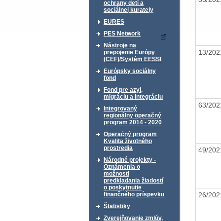
ochrany detí a
sociálnej kurately
EURES
PES Network
Nástroje na
13/20
prepojenie Európy
(CEF)/Systém EESSI
Európsky sociálny
fond
Fond pre azyl,
migráciu a integráciu
63/20
Integrovaný
regionálny operačný
program 2014 - 2020
Operačný program
Kvalita životného
prostredia
49/20
Národné projekty -
Oznámenia o
možnosti
predkladania žiadostí
o poskytnutie
26/20
finančného príspevku
Štatistiky
Zverejňovanie zmlúv,