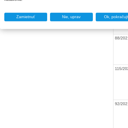
Zamietnuť
Nie, uprav
Ok, pokračuj
88/20
115/2
92/20