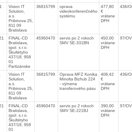
21
Vision IT
36815799
oprava
477,80
436/O
Solution,
videokonferenčného
€
a.s.
systému
vrátane
Pribinova 25,
DPH
811 09
Bratislava
021
FINAL-CD
45960470
servis po 2 rokoch
450,00
97/OV
Bratislava,
SMV SE-331BN
vrátane
spol. s.r.o.
DPH
Škultétyho
437/18, 958
01
Partizánske
21
Vision IT
36815799
Oprava MFZ Konika
408,42
436/O
Solution,
Minolta Bizhub 224
€
a.s.
- výmena
vrátane
Pribinova 25,
transferového pásu
DPH
811 09
Bratislava
021
FINAL-CD
45960470
servis po 2 rokoch
390,00
97/OV
Bratislava,
SMV SE-221BJ
vrátane
spol. s.r.o.
DPH
Škultétyho
437/18, 958
01