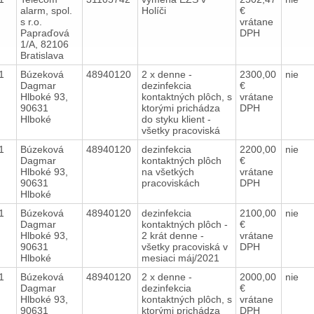
alarm, spol.
Holíči
€
s r.o.
vrátane
Papraďová
DPH
1/A, 82106
Bratislava
21
Búzeková
48940120
2 x denne -
2300,00
nie
Dagmar
dezinfekcia
€
Hlboké 93,
kontaktných plôch, s
vrátane
90631
ktorými prichádza
DPH
Hlboké
do styku klient -
všetky pracoviská
21
Búzeková
48940120
dezinfekcia
2200,00
nie
Dagmar
kontaktných plôch
€
Hlboké 93,
na všetkých
vrátane
90631
pracoviskách
DPH
Hlboké
21
Búzeková
48940120
dezinfekcia
2100,00
nie
Dagmar
kontaktných plôch -
€
Hlboké 93,
2 krát denne -
vrátane
90631
všetky pracoviská v
DPH
Hlboké
mesiaci máj/2021
21
Búzeková
48940120
2 x denne -
2000,00
nie
Dagmar
dezinfekcia
€
Hlboké 93,
kontaktných plôch, s
vrátane
90631
ktorými prichádza
DPH