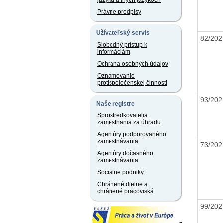
jazyku a iných jazykoch
Právne predpisy
Užívateľský servis
82/20
Slobodný prístup k
informáciám
Ochrana osobných údajov
Oznamovanie
protispoločenskej činnosti
93/20
Naše registre
Sprostredkovatelia
zamestnania za úhradu
Agentúry podporovaného
zamestnávania
73/20
Agentúry dočasného
zamestnávania
Sociálne podniky
Chránené dielne a
chránené pracoviská
99/20