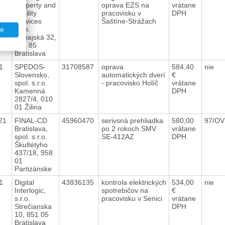
Property and
oprava EZS na
vrátane
Facility
pracovisku v
DPH
Services
Šaštíne-Strážach
s.r.o.
te
Dunajská 32,
817 85
Bratislava
21
SPEDOS-
31708587
oprava
584,40
nie
Slovensko,
automatických dverí
€
spol. s.r.o.
- pracovisko Holíč
vrátane
Kamenná
DPH
2827/4, 010
01 Žilina
021
FINAL-CD
45960470
serivsná prehliadka
580,00
97/OV
Bratislava,
po 2 rokoch SMV
vrátane
spol. s.r.o.
SE-412AZ
DPH
Škultétyho
437/18, 958
01
Partizánske
21
Digital
43836135
kontrola elektrických
534,00
nie
Interlogic,
spotrebičov na
€
s.r.o.
pracovisku v Senici
vrátane
Strečianska
DPH
10, 851 05
Bratislava