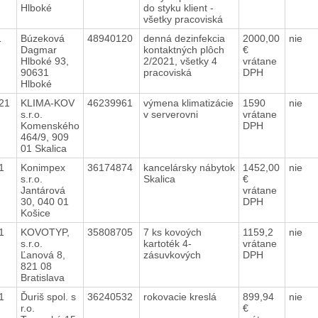
Hlboké
do styku klient -
všetky pracoviská
21
Búzeková
48940120
denná dezinfekcia
2000,00
nie
Dagmar
kontaktných plôch
€
Hlboké 93,
2/2021, všetky 4
vrátane
90631
pracoviská
DPH
Hlboké
021
KLIMA-KOV
46239961
výmena klimatizácie
1590
nie
s.r.o.
v serverovni
vrátane
Komenského
DPH
464/9, 909
01 Skalica
21
Konimpex
36174874
kancelársky nábytok
1452,00
nie
s.r.o.
Skalica
€
Jantárová
vrátane
30, 040 01
DPH
Košice
21
KOVOTYP,
35808705
7 ks kovoých
1159,2
nie
s.r.o.
kartoték 4-
vrátane
Ľanová 8,
zásuvkových
DPH
821 08
Bratislava
21
Ďuriš spol. s
36240532
rokovacie kreslá
899,94
nie
r.o.
€