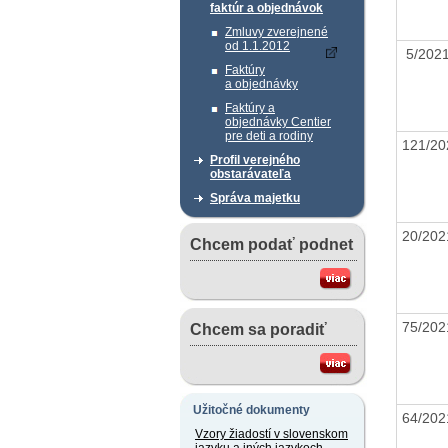
faktúr a objednávok
Zmluvy zverejnené
od 1.1.2012
5/20
Faktúry
a objednávky
Faktúry a
objednávky Centier
pre deti a rodiny
121/2
Profil verejného
obstarávateľa
Správa majetku
20/20
Chcem podať podnet
75/20
Chcem sa poradiť
Užitočné dokumenty
64/20
Vzory žiadostí v slovenskom