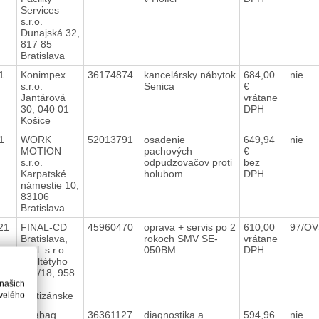
Services
s.r.o.
Dunajská 32,
817 85
Bratislava
21
Konimpex
36174874
kancelársky nábytok
684,00
nie
s.r.o.
Senica
€
Jantárová
vrátane
30, 040 01
DPH
Košice
21
WORK
52013791
osadenie
649,94
nie
MOTION
pachových
€
s.r.o.
odpudzovačov proti
bez
Karpatské
holubom
DPH
námestie 10,
83106
Bratislava
021
FINAL-CD
45960470
oprava + servis po 2
610,00
97/OV
Bratislava,
rokoch SMV SE-
vrátane
spol. s.r.o.
050BM
DPH
Škultétyho
437/18, 958
01
 našich
Partizánske
velého
021
Strabag
36361127
diagnostika a
594,96
nie