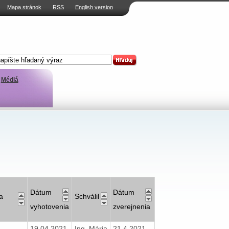
Mapa stránok
RSS
English version
Médiá
Dátum
Dátum
a
Schválil
vyhotovenia
zverejnenia
19.04.2021
Ing. Mária
21.4.2021