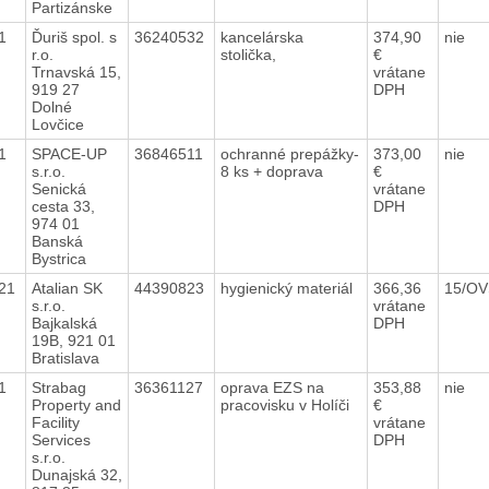
Partizánske
21
Ďuriš spol. s
36240532
kancelárska
374,90
nie
r.o.
stolička,
€
Trnavská 15,
vrátane
919 27
DPH
Dolné
Lovčice
21
SPACE-UP
36846511
ochranné prepážky-
373,00
nie
s.r.o.
8 ks + doprava
€
Senická
vrátane
cesta 33,
DPH
974 01
Banská
Bystrica
021
Atalian SK
44390823
hygienický materiál
366,36
15/OV
s.r.o.
vrátane
Bajkalská
DPH
19B, 921 01
Bratislava
21
Strabag
36361127
oprava EZS na
353,88
nie
Property and
pracovisku v Holíči
€
Facility
vrátane
Services
DPH
s.r.o.
Dunajská 32,