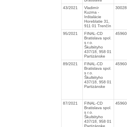
43/2021
Vladimír
3002
Kuzma -
Inštalácie
Horeblatie 31,
911 01 Trenčín
95/2021
FINAL-CD
4596
Bratislava spol.
s r.o.
Škultétyho
437/18, 958 01
Partizánske
89/2021
FINAL-CD
4596
Bratislava spol.
s r.o.
Škultétyho
437/18, 958 01
Partizánske
87/2021
FINAL-CD
4596
Bratislava spol.
s r.o.
Škultétyho
437/18, 958 01
Partizánske