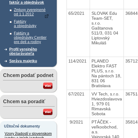
faktúr a objednávok
Zmluvy zverejnené
65/2021
SLOVAK Edu
3684
od 1.1.2012
Team-SET,
Faktúry
s.r.o.
a objednávky
Gaštanova
511/3, 031 04
Faktúry a
Liptovský
objednávky Centier
pre deti a rodiny
Mikuláš
Profil verejného
obstarávateľa
114/2021
PLANEO
3571
Správa majetku
Elektro FAST
PLUS, s.r.o.
Chcem podať podnet
Na pántoch 18,
831 06
Bratislava
67/2021
VV Tech, s.r.o.
3675
Hviezdoslavova
Chcem sa poradiť
1, 979 01
Rimavská
Sobota
9/2021
PTÁČEK -
3581
Užitočné dokumenty
veľkoobchod,
a.s.
Vzory žiadostí v slovenskom
Vajnorská 140,