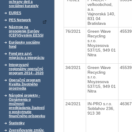
ochrany detí a
veľkoobchod,
sociálnej kurately
a.s.
EURES
Vajnorská 140,
831 04
PES Network
Bratislava
Nástroje na
76/2021
Green Wave
4553
prepojenie Európy
(CEF)/Systém EESSI
Recycling
s.r.o.
Európsky sociálny
Moyzesova
fond
537/15, 949 01
Fond pre azyl,
Nitra
migráciu a integráciu
Integrovaný
34/2021
Green Wave
4553
regionálny operačný
Recycling
program 2014 - 2020
s.r.o.
Operačný program
Moyzesova
Kvalita životného
537/15, 949 01
prostredia
Nitra
Národné projekty -
Oznámenia o
24/2021
IN-PRO s.r.o.
4636
možnosti
predkladania žiadostí
Soblahov 236,
o poskytnutie
913 38
finančného príspevku
Štatistiky
Zverejňovanie zmlúv,