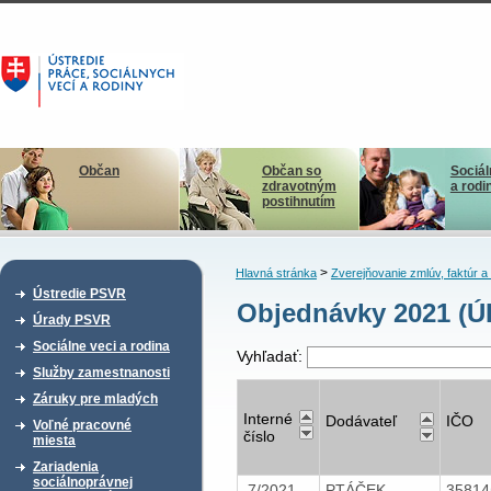
Občan
Občan so
Sociál
zdravotným
a rodi
postihnutím
>
Hlavná stránka
Zverejňovanie zmlúv, faktúr 
Ústredie PSVR
Objednávky 2021 (Ú
Úrady PSVR
Sociálne veci a rodina
Vyhľadať:
Služby zamestnanosti
Záruky pre mladých
Interné
Dodávateľ
IČO
Voľné pracovné
číslo
miesta
Zariadenia
sociálnoprávnej
7/2021
PTÁČEK -
3581