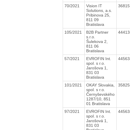
70/2021
Vision IT
3681
Solutions, a.s.
Pribinova 25,
811 09
Bratislava
105/2021
B2B Partner
4441
s.r.o.
Šulekova 2,
811 06
Bratislava
57/2021
EVROFIN Int.
4456
spol. s r.o.
Jarošova 1,
831 03
Bratislava
101/2021
OKAY Slovakia,
3582
spol. s r.o.
Černyševského
1287/10, 851
01 Bratislava
97/2021
EVROFIN Int.
4456
spol. s r.o.
Jarošová 1,
831 03
Bratislava