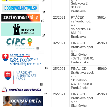
Šulekova 2,
811 06
Bratislava
22/2021
PTÁČEK-
3581
veľkoobchod,
a.s.
Vajnorská 140,
831 04
Bratislava
32/2021
FINAL-CD
4596
Bratislava spol.
s r.o.
Škultétyho
437/18, 958 01
Partizánske
25/2021
FINAL-CD
4596
Bratislava spol.
s r.o.
Škultétyho
437/18, 958 01
Partizánske
26/2021
FINAL-CD
4596
Bratislava spol.
s r.o.
Škultétyho