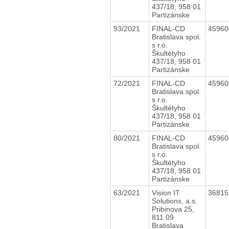
437/18, 958 01
Partizánske
93/2021
FINAL-CD
4596
Bratislava spol.
s r.o.
Škultétyho
437/18, 958 01
Partizánske
72/2021
FINAL-CD
4596
Bratislava spol.
s r.o.
Škultétyho
437/18, 958 01
Partizánske
80/2021
FINAL-CD
4596
Bratislava spol.
s r.o.
Škultétyho
437/18, 958 01
Partizánske
63/2021
Vision IT
3681
Solutions, a.s.
Pribinova 25,
811 09
Bratislava