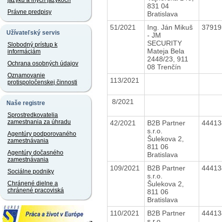
jazyku a iných jazykoch
831 04
Právne predpisy
Bratislava
51/2021
Ing. Ján Mikuš
3791
Užívateľský servis
- JM
SECURITY
Slobodný prístup k
Mateja Bela
informáciám
2448/23, 911
Ochrana osobných údajov
08 Trenčín
Oznamovanie
113/2021
protispoločenskej činnosti
8/2021
Naše registre
Sprostredkovatelia
zamestnania za úhradu
42/2021
B2B Partner
4441
s.r.o.
Agentúry podporovaného
Šulekova 2,
zamestnávania
811 06
Agentúry dočasného
Bratislava
zamestnávania
109/2021
B2B Partner
4441
Sociálne podniky
s.r.o.
Šulekova 2,
Chránené dielne a
chránené pracoviská
811 06
Bratislava
110/2021
B2B Partner
4441
s.r.o.