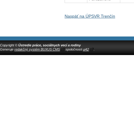
Naspäť na ÚPSVR Trenčín
Copyright ©
Ústredie práce, sociálnych vecí a rodiny
Generuje
redakčný systém BUXUS CMS
spoločnosti
ui42
.