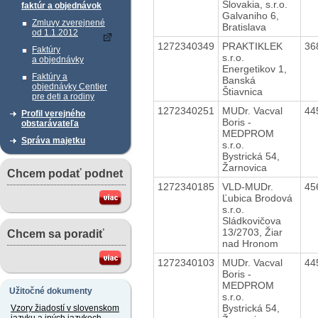
Slovakia, s.r.o.
faktúr a objednávok
Galvaniho 6,
Zmluvy zverejnené
Bratislava
od 1.1.2012
1272340349
PRAKTIKLEK
36
Faktúry
s.r.o.
a objednávky
Energetikov 1,
Faktúry a
Banská
objednávky Centier
Štiavnica
pre deti a rodiny
1272340251
MUDr. Vacval
44
Profil verejného
Boris -
obstarávateľa
MEDPROM
Správa majetku
s.r.o.
Bystrická 54,
Žarnovica
Chcem podať podnet
1272340185
VLD-MUDr.
45
Ľubica Brodová
s.r.o.
Sládkovičova
13/2703, Žiar
Chcem sa poradiť
nad Hronom
1272340103
MUDr. Vacval
44
Boris -
MEDPROM
Užitočné dokumenty
s.r.o.
Bystrická 54,
Vzory žiadostí v slovenskom