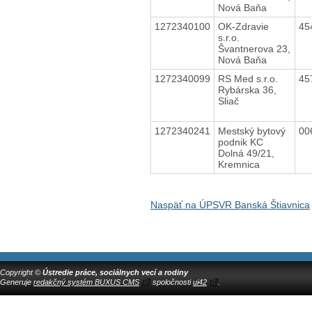
Nová Baňa
1272340100
OK-Zdravie
45
s.r.o.
Švantnerova 23,
Nová Baňa
1272340099
RS Med s.r.o.
45
Rybárska 36,
Sliač
1272340241
Mestský bytový
00
podnik KC
Dolná 49/21,
Kremnica
Naspäť na ÚPSVR Banská Štiavnica
Copyright ©
Ústredie práce, sociálnych vecí a rodiny
Generuje
redakčný systém BUXUS CMS
spoločnosti
ui42
.