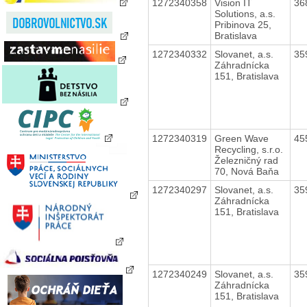
1272340358
Vision IT
36
Solutions, a.s.
Pribinova 25,
Bratislava
1272340332
Slovanet, a.s.
35
Záhradnícka
151, Bratislava
1272340319
Green Wave
45
Recycling, s.r.o.
Železničný rad
70, Nová Baňa
1272340297
Slovanet, a.s.
35
Záhradnícka
151, Bratislava
1272340249
Slovanet, a.s.
35
Záhradnícka
151, Bratislava