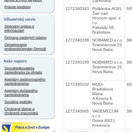
jazyku a iných jazykoch
Žarnovica
Právne predpisy
1272340343
Poliklinika AGEL
50
Žiar nad
Hronom spol. s
Užívateľský servis
r.o.
Slobodný prístup k
Palisády 56,
informáciám
Bratislava
Ochrana osobných údajov
1272340338
NOBAMED s.r.o.
36
Švantnerova 23,
Oznamovanie
protispoločenskej činnosti
Nová Baňa
Naše registre
1272340199
NOBAMED s.r.o.
36
Švantnerova 23,
Sprostredkovatelia
Nová Baňa
zamestnania za úhradu
Agentúry podporovaného
zamestnávania
1272340102
MUDr.
45
Bradiaková
Agentúry dočasného
Mária
zamestnávania
A.Kmeťa 6,
Sociálne podniky
Nová Baňa
Chránené dielne a
1272340005
VADEMECUM
36
chránené pracoviská
s.r.o.
Dolná 49/21,
Kremnica