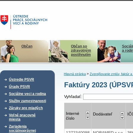
Občan
Občan so
Sociál
zdravotným
a rodi
postihnutím
>
Hlavná stránka
Zverejňovanie zmlúv, faktúr 
Ústredie PSVR
Faktúry 2023 (ÚPSV
Úrady PSVR
Sociálne veci a rodina
Vyhľadať:
Služby zamestnanosti
Záruky pre mladých
Interné
Dodávateľ
IČ
Voľné pracovné
číslo
miesta
Zariadenia
sociálnoprávnej
1272340098
NOBAMED s.r.o.
36