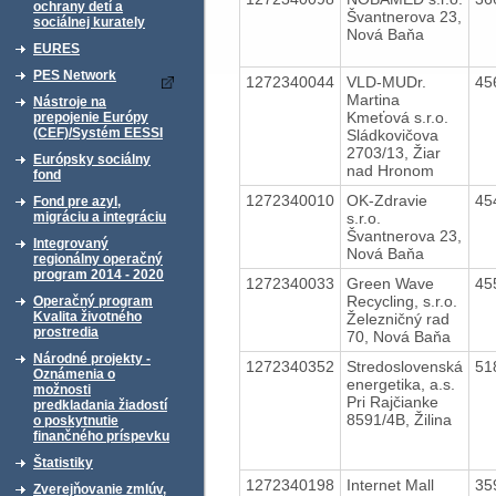
ochrany detí a
Švantnerova 23,
sociálnej kurately
Nová Baňa
EURES
PES Network
1272340044
VLD-MUDr.
45
Martina
Nástroje na
Kmeťová s.r.o.
prepojenie Európy
(CEF)/Systém EESSI
Sládkovičova
2703/13, Žiar
Európsky sociálny
nad Hronom
fond
1272340010
OK-Zdravie
45
Fond pre azyl,
s.r.o.
migráciu a integráciu
Švantnerova 23,
Integrovaný
Nová Baňa
regionálny operačný
program 2014 - 2020
1272340033
Green Wave
45
Recycling, s.r.o.
Operačný program
Kvalita životného
Železničný rad
prostredia
70, Nová Baňa
Národné projekty -
1272340352
Stredoslovenská
51
Oznámenia o
energetika, a.s.
možnosti
Pri Rajčianke
predkladania žiadostí
8591/4B, Žilina
o poskytnutie
finančného príspevku
Štatistiky
1272340198
Internet Mall
35
Zverejňovanie zmlúv,