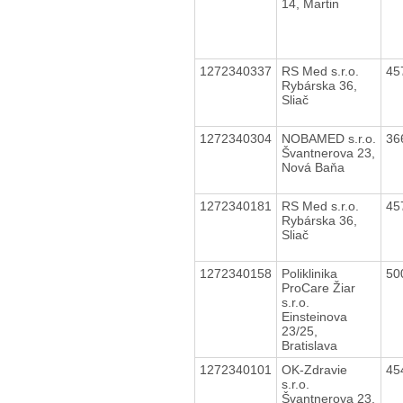
14, Martin
1272340337
RS Med s.r.o.
45
Rybárska 36,
Sliač
1272340304
NOBAMED s.r.o.
36
Švantnerova 23,
Nová Baňa
1272340181
RS Med s.r.o.
45
Rybárska 36,
Sliač
1272340158
Poliklinika
50
ProCare Žiar
s.r.o.
Einsteinova
23/25,
Bratislava
1272340101
OK-Zdravie
45
s.r.o.
Švantnerova 23,