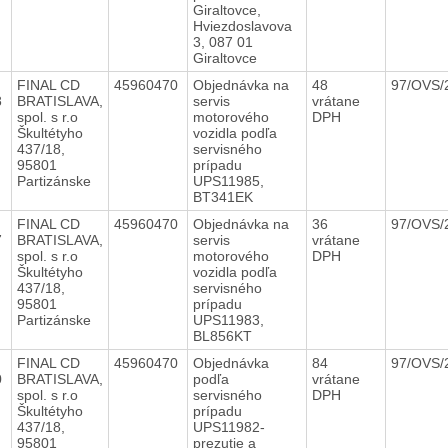
Giraltovce,
Hviezdoslavova
3, 087 01
Giraltovce
FINAL CD
45960470
Objednávka na
48
97/OVS/
8
BRATISLAVA,
servis
vrátane
spol. s r.o
motorového
DPH
Škultétyho
vozidla podľa
437/18,
servisného
95801
prípadu
Partizánske
UPS11985,
BT341EK
FINAL CD
45960470
Objednávka na
36
97/OVS/
7
BRATISLAVA,
servis
vrátane
spol. s r.o
motorového
DPH
Škultétyho
vozidla podľa
437/18,
servisného
95801
prípadu
Partizánske
UPS11983,
BL856KT
FINAL CD
45960470
Objednávka
84
97/OVS/
0
BRATISLAVA,
podľa
vrátane
spol. s r.o
servisného
DPH
Škultétyho
prípadu
437/18,
UPS11982-
95801
prezutie a