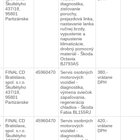
Škultétyho
diagnostika,
437/18,
zisťovanie
95801
poruchy,
Partizánske
prejazdová linka,
nastavanie lanka
ručnej brzdy,
vypustenie a
napustenie
klimatizácie,
drobný pomocný
materiál - Škoda
Octavia
BJ793AS
FINAL CD
45960470
Servis osobných
380,-
8
Bratislava,
motorových
vrátane
spol. s.r.o.
vozidiel -
DPH
Škultétyho
diagnostika,
437/18,
výmena sviečok
95801
zapaľovania,
Partizánske
regenerácia
chladiva - Škoda
Fabia BL155RJ
FINAL CD
45960470
Servis osobných
420,-
9
Bratislava,
motorových
vrátane
spol. s.r.o.
vozidiel -
DPH
Škultétyho
diagnostika,