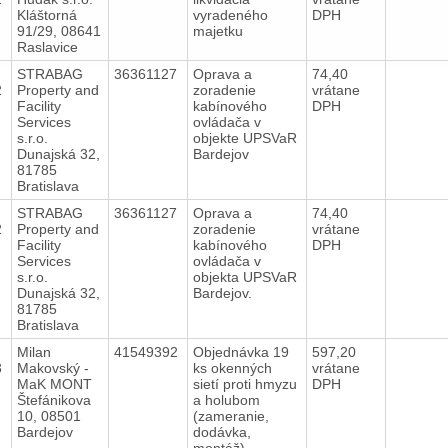
Kláštorná
vyradeného
DPH
91/29, 08641
majetku
Raslavice
STRABAG
36361127
Oprava a
74,40
2
Property and
zoradenie
vrátane
Facility
kabínového
DPH
Services
ovládača v
s.r.o.
objekte UPSVaR
Dunajská 32,
Bardejov
81785
Bratislava
STRABAG
36361127
Oprava a
74,40
2
Property and
zoradenie
vrátane
Facility
kabínového
DPH
Services
ovládača v
s.r.o.
objekta UPSVaR
Dunajská 32,
Bardejov.
81785
Bratislava
Milan
41549392
Objednávka 19
597,20
3
Makovský -
ks okenných
vrátane
MaK MONT
sietí proti hmyzu
DPH
Štefánikova
a holubom
10, 08501
(zameranie,
Bardejov
dodávka,
montáž)