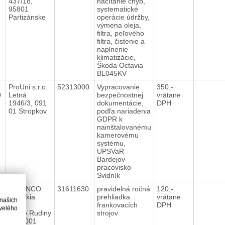
437/18,
načítanie chýb,
95801
systematické
Partizánske
operácie údržby,
výmena oleja,
filtra, peľového
filtra, čistenie a
naplnenie
klimatizácie,
Škoda Octavia
BL045KV
ProUni s.r.o.
52313000
Vypracovanie
350,-
0
Letná
bezpečnostnej
vrátane
1946/3, 091
dokumentácie,
DPH
01 Stropkov
podľa nariadenia
GDPR k
nainštalovanému
kamerovému
systému,
UPSVaR
Bardejov
pracovisko
Svidník
ROBINCO
31611630
pravidelná ročná
120,-
1
Slovakia
prehliadka
vrátane
 našich
s.r.o.
frankovacích
DPH
velého
Dolné Rudiny
strojov
1, 01001