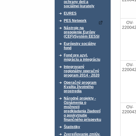
ochrany detí a
sociálnej kurately
EURES
PES Network
OV-
22004
Nástroje na
prepojenie Európy
(CEF)/Systém EESSI
Európsky sociálny
fond
Fond pre azyl,
migráciu a integráciu
OV-
Integrovaný
22004
regionálny operačný
program 2014 - 2020
Operačný program
Kvalita životného
prostredia
Národné projekty -
Oznámenia o
OV-
možnosti
predkladania žiadostí
22004
o poskytnutie
finančného príspevku
Štatistiky
Zverejňovanie zmlúv,