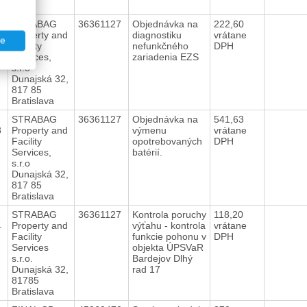
Žilina
STRABAG
36361127
Objednávka na
222,60
2
Property and
diagnostiku
vrátane
te
Facility
nefunkčného
DPH
Services,
zariadenia EZS
s.r.o
Dunajská 32,
817 85
Bratislava
STRABAG
36361127
Objednávka na
541,63
3
Property and
výmenu
vrátane
Facility
opotrebovaných
DPH
Services,
batérií.
s.r.o
Dunajská 32,
817 85
Bratislava
STRABAG
36361127
Kontrola poruchy
118,20
4
Property and
výťahu - kontrola
vrátane
Facility
funkcie pohonu v
DPH
Services
objekta ÚPSVaR
s.r.o.
Bardejov Dlhý
Dunajská 32,
rad 17
81785
Bratislava