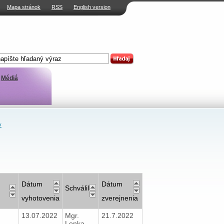
Mapa stránok
RSS
English version
Médiá
v
Dátum
Dátum
Schválil
vyhotovenia
zverejnenia
13.07.2022
Mgr.
21.7.2022
Lenka