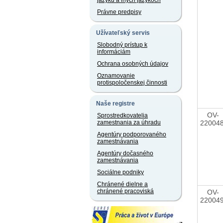
jazyku a iných jazykoch
Právne predpisy
Užívateľský servis
Slobodný prístup k
informáciám
Ochrana osobných údajov
Oznamovanie
protispoločenskej činnosti
Naše registre
OV-
Sprostredkovatelia
22004
zamestnania za úhradu
Agentúry podporovaného
zamestnávania
Agentúry dočasného
zamestnávania
Sociálne podniky
Chránené dielne a
chránené pracoviská
OV-
22004