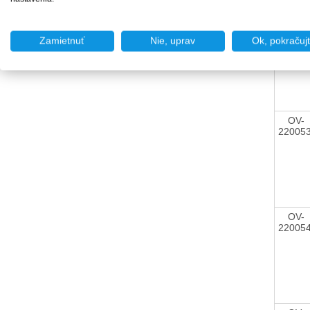
OV-
22005
Zamietnuť
Nie, uprav
Ok, pokračuj
OV-
22005
OV-
22005