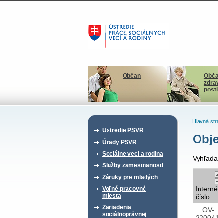
Občan
Obča
zdra
post
Hlavná str
Ústredie PSVR
Obje
Úrady PSVR
Sociálne veci a rodina
Vyhľada
Služby zamestnanosti
Záruky pre mladých
Interné
Voľné pracovné
miesta
číslo
Zariadenia
OV-
sociálnoprávnej
22004