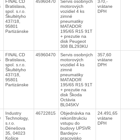
FINAL CD
45960470
Servis osobných
370,-
6
Bratislava,
motorových
vrátane
spol. s.r.o.
vozidiel 4 ks
DPH
Škultétyho
zimné
437/18,
pneumatiky
95801
MATADOR
Partizánske
195/65 R15 91T
+ prezutie na
disk Peugeot
308 BL293KU
FINAL CD
45960470
Servis osobných
357,60
5
Bratislava,
motorových
vrátane
spol. s.r.o.
vozidiel 4 ks
DPH
Škultétyho
zimné
437/18,
pneumatiky
95801
MATADOR
Partizánske
195/65 R15 91T
+ prezutie na
disk Škoda
Octávia
BL045KV
Industry
46722815
Objednávka na
24.491,65
9
Technology,
rekonštrukciu
vrátane
s.r.o.
vstupu do
DPH
Dénešova
budovy UPSVR
35, 04023
Bardejov -
Košice
pracovisko