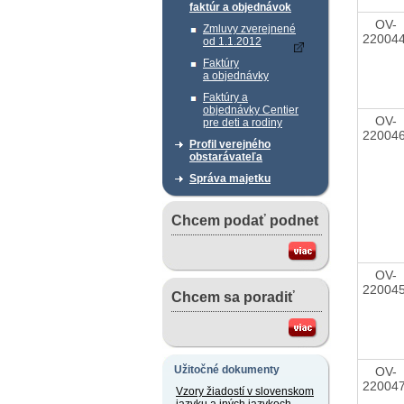
faktúr a objednávok
OV-
Zmluvy zverejnené
22004
od 1.1.2012
Faktúry
a objednávky
Faktúry a
objednávky Centier
OV-
pre deti a rodiny
22004
Profil verejného
obstarávateľa
Správa majetku
Chcem podať podnet
OV-
22004
Chcem sa poradiť
Užitočné dokumenty
OV-
22004
Vzory žiadostí v slovenskom