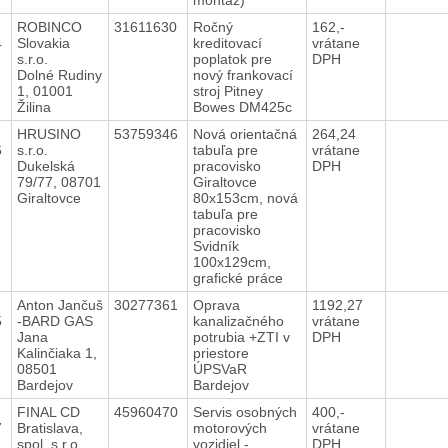
ROBINCO
31611630
Ročný
162,-
4
Slovakia
kreditovací
vrátane
s.r.o.
poplatok pre
DPH
Dolné Rudiny
nový frankovací
1, 01001
stroj Pitney
Žilina
Bowes DM425c
HRUSINO
53759346
Nová orientačná
264,24
6
s.r.o.
tabuľa pre
vrátane
Dukelská
pracovisko
DPH
79/77, 08701
Giraltovce
Giraltovce
80x153cm, nová
tabuľa pre
pracovisko
Svidník
100x129cm,
grafické práce
Anton Jančuš
30277361
Oprava
1192,27
5
-BARD GAS
kanalizačného
vrátane
Jana
potrubia +ZTI v
DPH
Kalinčiaka 1,
priestore
08501
ÚPSVaR
Bardejov
Bardejov
FINAL CD
45960470
Servis osobných
400,-
7
Bratislava,
motorových
vrátane
spol. s.r.o.
vozidiel -
DPH