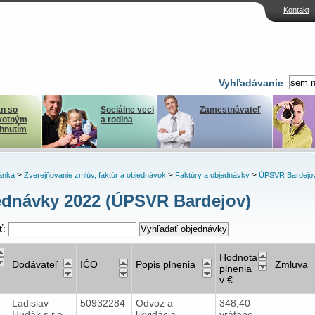
Kontakt
Vyhľadávanie
n so
Sociálne veci
Zamestnávateľ
votným
a rodina
ihnutím
>
>
>
ánka
Zverejňovanie zmlúv, faktúr a objednávok
Faktúry a objednávky
ÚPSVR Bardejo
dnávky 2022 (ÚPSVR Bardejov)
ť:
Hodnota
Dodávateľ
IČO
Popis plnenia
Zmluva
plnenia
v €
Ladislav
50932284
Odvoz a
348,40
1
Hudák s.r.o.
likvidácia
vrátane