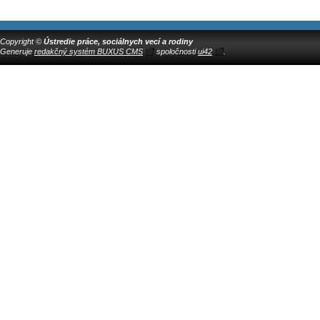
Copyright ©
Ústredie práce, sociálnych vecí a rodiny
Generuje
redakčný systém BUXUS CMS
spoločnosti
ui42
.