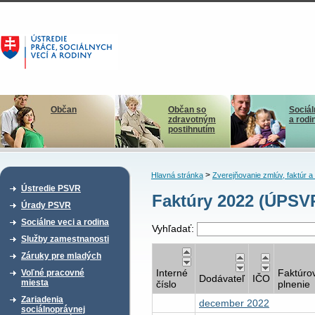
Občan
Občan so
Sociál
zdravotným
a rodi
postihnutím
>
Hlavná stránka
Zverejňovanie zmlúv, faktúr 
Ústredie PSVR
Faktúry 2022 (ÚPSV
Úrady PSVR
Sociálne veci a rodina
Vyhľadať:
Služby zamestnanosti
Záruky pre mladých
Interné
Faktúro
Voľné pracovné
Dodávateľ
IČO
miesta
číslo
plnenie
Zariadenia
december 2022
sociálnoprávnej