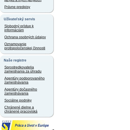
jazyku a iných jazykoch
Právne predpisy
Užívateľský servis
Slobodný prístup k
informáciám
Ochrana osobných údajov
Oznamovanie
protispoločenskej činnosti
Naše registre
Sprostredkovatelia
zamestnania za úhradu
Agentúry podporovaného
zamestnávania
Agentúry dočasného
zamestnávania
Sociálne podniky
Chránené dielne a
chránené pracoviská