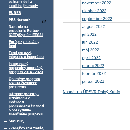
ochrany detí a
november 2022
sociálnej kurately
október 2022
EURES
september 2022
PES Network
august 2022
Nástroje na
prepojenie Európy
júl 2022
(CEF)/Systém EESSI
jún 2022
Európsky sociálny
fond
máj 2022
Fond pre azyl,
migráciu a integráciu
apríl 2022
Integrovaný
marec 2022
regionálny operačný
program 2014 - 2020
február 2022
Operačný program
január 2022
Kvalita životného
prostredia
Naspäť na ÚPSVR Dolný Kubín
Národné projekty -
Oznámenia o
možnosti
predkladania žiadostí
o poskytnutie
finančného príspevku
Štatistiky
Zverejňovanie zmlúv,