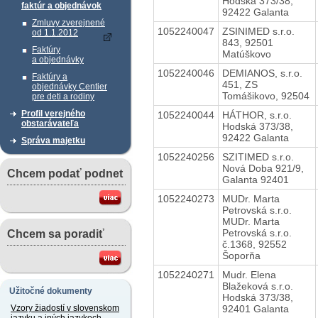
Hodská 373/38,
faktúr a objednávok
92422 Galanta
Zmluvy zverejnené
1052240047
ZSINIMED s.r.o.
od 1.1.2012
843, 92501
Faktúry
Matúškovo
a objednávky
1052240046
DEMIANOS, s.r.o.
Faktúry a
451, ZS
objednávky Centier
Tomášikovo, 92504
pre deti a rodiny
Profil verejného
1052240044
HÁTHOR, s.r.o.
obstarávateľa
Hodská 373/38,
92422 Galanta
Správa majetku
1052240256
SZITIMED s.r.o.
Nová Doba 921/9,
Chcem podať podnet
Galanta 92401
1052240273
MUDr. Marta
Petrovská s.r.o.
MUDr. Marta
Petrovská s.r.o.
Chcem sa poradiť
č.1368, 92552
Šoporňa
1052240271
Mudr. Elena
Blažeková s.r.o.
Užitočné dokumenty
Hodská 373/38,
92401 Galanta
Vzory žiadostí v slovenskom