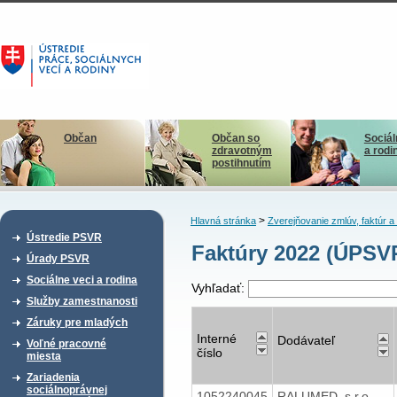
Občan
Občan so
Sociál
zdravotným
a rodi
postihnutím
>
Hlavná stránka
Zverejňovanie zmlúv, faktúr 
Ústredie PSVR
Faktúry 2022 (ÚPSV
Úrady PSVR
Sociálne veci a rodina
Vyhľadať:
Služby zamestnanosti
Záruky pre mladých
Interné
Dodávateľ
Voľné pracovné
číslo
miesta
Zariadenia
sociálnoprávnej
1052240045
RALUMED, s.r.o.