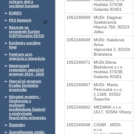
ochrany detí a
Hodská 373/38,
sociálnej kurately
Galanta 92401
EURES
1052240069
MUDr. Dagmar
PES Network
Szakácsová
Hlavná 760, 92523
Nástroje na
Jelka
prepojenie Európy
(CEF)/Systém EESSI
1052240049
MUDr. Kalašová
Európsky sociálny
Anna
fond
Vajnorská 2, 83104
Bratislava
Fond pre azyl,
migráciu a integráciu
1052240071
MUDr.Elena
Integrovaný
Blažeková s.r.o.
regionálny operačný
Hodská 373/38,
program 2014 - 2020
Galanta 92401
Operačný program
1052240067
MUDr. Marta
Kvalita životného
Petrovská s.r.o.
prostredia
č.1368, 92552
Národné projekty -
Šoporňa
Oznámenia o
možnosti
1052240062
MEDIMIK s.r.o.
predkladania žiadostí
1617, 92584 Vlčany
o poskytnutie
finančného príspevku
1052240048
CISÁR - MEDI,
Štatistiky
s.r.o.
Zverejňovanie zmlúv,