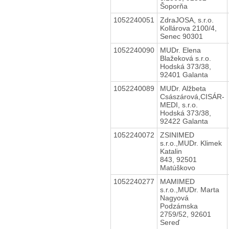
Šoporňa
1052240051
ZdraJOSA, s.r.o.
Kollárova 2100/4,
Senec 90301
1052240090
MUDr. Elena
Blažeková s.r.o.
Hodská 373/38,
92401 Galanta
1052240089
MUDr. Alžbeta
Császárová,CISÁR-
MEDI, s.r.o.
Hodská 373/38,
92422 Galanta
1052240072
ZSINIMED
s.r.o.,MUDr. Klimek
Katalin
843, 92501
Matúškovo
1052240277
MAMIMED
s.r.o.,MUDr. Marta
Nagyová
Podzámska
2759/52, 92601
Sereď