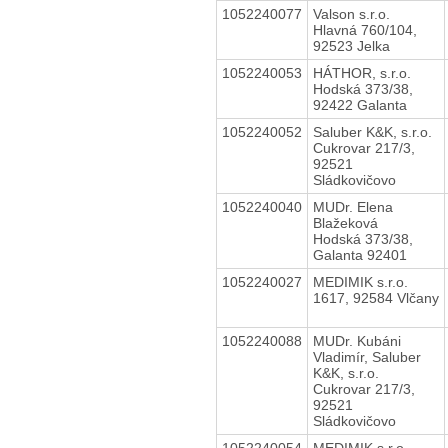
1052240077
Valson s.r.o.
Hlavná 760/104,
92523 Jelka
1052240053
HÁTHOR, s.r.o.
Hodská 373/38,
92422 Galanta
1052240052
Saluber K&K, s.r.o.
Cukrovar 217/3,
92521
Sládkovičovo
1052240040
MUDr. Elena
Blažeková
Hodská 373/38,
Galanta 92401
1052240027
MEDIMIK s.r.o.
1617, 92584 Vlčany
1052240088
MUDr. Kubáni
Vladimír, Saluber
K&K, s.r.o.
Cukrovar 217/3,
92521
Sládkovičovo
1052240054
MEDIMIK s.r.o.