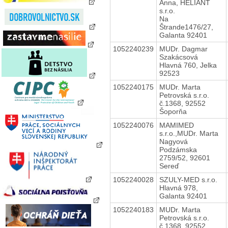
Anna, HELIANT
s.r.o.
Na
Štrande1476/27,
Galanta 92401
1052240239
MUDr. Dagmar
Szakácsová
Hlavná 760, Jelka
92523
1052240175
MUDr. Marta
Petrovská s.r.o.
č.1368, 92552
Šoporňa
1052240076
MAMIMED
s.r.o.,MUDr. Marta
Nagyová
Podzámska
2759/52, 92601
Sereď
1052240028
SZULY-MED s.r.o.
Hlavná 978,
Galanta 92401
1052240183
MUDr. Marta
Petrovská s.r.o.
č.1368, 92552