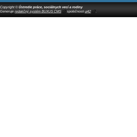
Copyright ©
Ústredie práce, sociálnych vecí a rodiny
Generuje
redakčný systém BUXUS CMS
spoločnosti
ui42
.