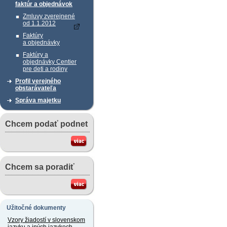
faktúr a objednávok
Zmluvy zverejnené
od 1.1.2012
Faktúry
a objednávky
Faktúry a
objednávky Centier
pre deti a rodiny
Profil verejného
obstarávateľa
Správa majetku
Chcem podať podnet
Chcem sa poradiť
Užitočné dokumenty
Vzory žiadostí v slovenskom