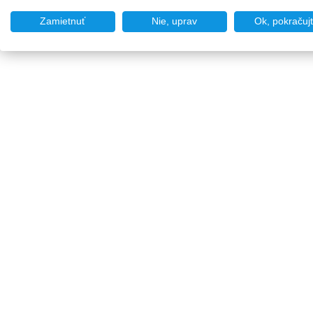
Zamietnuť
Nie, uprav
Ok, pokračuj