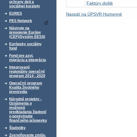
ochrany detí a
Faktúry došlé
sociálnej kurately
EURES
Naspäť na ÚPSVR Humenné
PES Network
Nástroje na
prepojenie Európy
(CEF)/Systém EESSI
Európsky sociálny
fond
Fond pre azyl,
migráciu a integráciu
Integrovaný
regionálny operačný
program 2014 - 2020
Operačný program
Kvalita životného
prostredia
Národné projekty -
Oznámenia o
možnosti
predkladania žiadostí
o poskytnutie
finančného príspevku
Štatistiky
Zverejňovanie zmlúv,