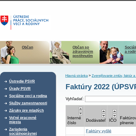
Občan
Občan so
Sociál
zdravotným
a rodi
postihnutím
>
Hlavná stránka
Zverejňovanie zmlúv, faktúr 
Ústredie PSVR
Faktúry 2022 (ÚPS
Úrady PSVR
Sociálne veci a rodina
Vyhľadať:
Služby zamestnanosti
Záruky pre mladých
Interné
Faktúro
Voľné pracovné
Dodávateľ
IČO
miesta
číslo
plnenie
Zariadenia
Faktúry vyšlé
sociálnoprávnej