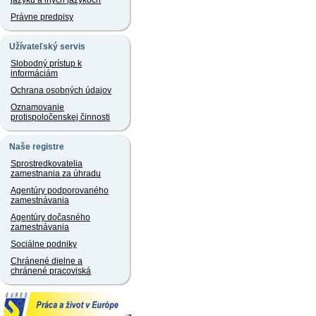
jazyku a iných jazykoch
Právne predpisy
Užívateľský servis
Slobodný prístup k
informáciám
Ochrana osobných údajov
Oznamovanie
protispoločenskej činnosti
Naše registre
Sprostredkovatelia
zamestnania za úhradu
Agentúry podporovaného
zamestnávania
Agentúry dočasného
zamestnávania
Sociálne podniky
Chránené dielne a
chránené pracoviská