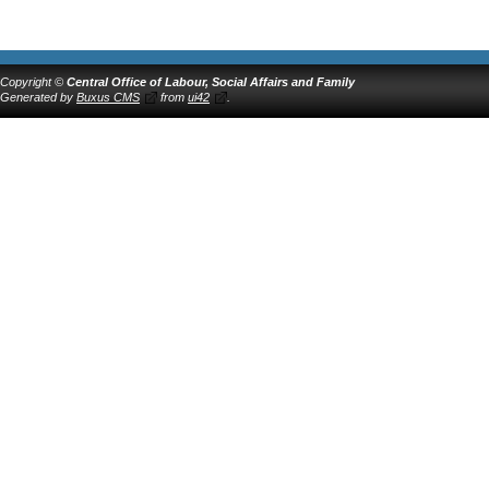
Copyright ©
Central Office of Labour, Social Affairs and Family
Generated by
Buxus CMS
from
ui42
.