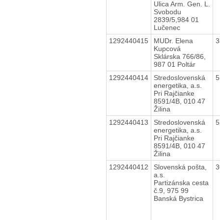
Ulica Arm. Gen. L.
Svobodu
2839/5,984 01
Lučenec
1292440415
MUDr. Elena
3
Kupcová
Sklárska 766/86,
987 01 Poltár
1292440414
Stredoslovenská
5
energetika, a.s.
Pri Rajčianke
8591/4B, 010 47
Žilina
1292440413
Stredoslovenská
5
energetika, a.s.
Pri Rajčianke
8591/4B, 010 47
Žilina
1292440412
Slovenská pošta,
3
a.s.
Partizánska cesta
č.9, 975 99
Banská Bystrica