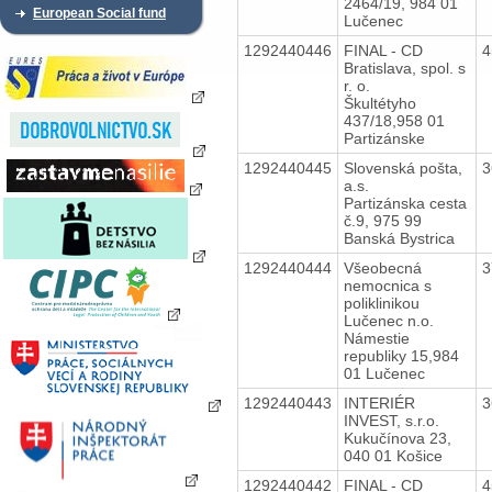
2464/19, 984 01
European Social fund
Lučenec
1292440446
FINAL - CD
4
Bratislava, spol. s
r. o.
Škultétyho
437/18,958 01
Partizánske
1292440445
Slovenská pošta,
3
a.s.
Partizánska cesta
č.9, 975 99
Banská Bystrica
1292440444
Všeobecná
3
nemocnica s
poliklinikou
Lučenec n.o.
Námestie
republiky 15,984
01 Lučenec
1292440443
INTERIÉR
3
INVEST, s.r.o.
Kukučínova 23,
040 01 Košice
1292440442
FINAL - CD
4