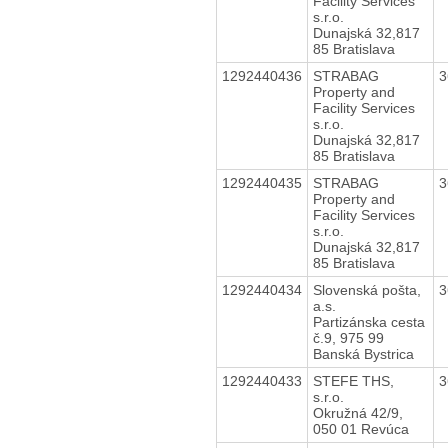
Facility Services
s.r.o.
Dunajská 32,817
85 Bratislava
1292440436
STRABAG
3
Property and
Facility Services
s.r.o.
Dunajská 32,817
85 Bratislava
1292440435
STRABAG
3
Property and
Facility Services
s.r.o.
Dunajská 32,817
85 Bratislava
1292440434
Slovenská pošta,
3
a.s.
Partizánska cesta
č.9, 975 99
Banská Bystrica
1292440433
STEFE THS,
3
s.r.o.
Okružná 42/9,
050 01 Revúca