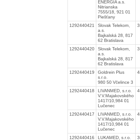
ENERGIA a.s.
Nitrianska
7555/18, 921 01
Piešťany
1292440421
Slovak Telekom,
3
a.s.
Bajkalská 28, 817
62 Bratislava
1292440420
Slovak Telekom,
3
a.s.
Bajkalská 28, 817
62 Bratislava
1292440419
Goldrein Plus
4
s.r.o.
980 50 Včelince 3
1292440418
LIVANMED, s.r.o.
4
V.V.Majakovského
1417/10,984 01
Lučenec
1292440417
LIVANMED, s.r.o.
4
V.V.Majakovského
1417/10,984 01
Lučenec
1292440416
LUKAMED, s.r.o.
3