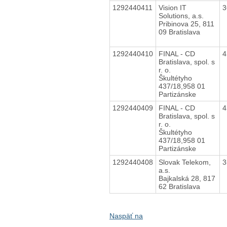
1292440411
Vision IT
3
Solutions, a.s.
Pribinova 25, 811
09 Bratislava
1292440410
FINAL - CD
4
Bratislava, spol. s
r. o.
Škultétyho
437/18,958 01
Partizánske
1292440409
FINAL - CD
4
Bratislava, spol. s
r. o.
Škultétyho
437/18,958 01
Partizánske
1292440408
Slovak Telekom,
3
a.s.
Bajkalská 28, 817
62 Bratislava
Naspäť na