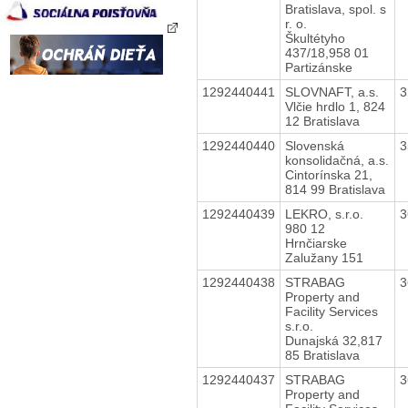
Bratislava, spol. s
r. o.
Škultétyho
437/18,958 01
Partizánske
1292440441
SLOVNAFT, a.s.
3
Vlčie hrdlo 1, 824
12 Bratislava
1292440440
Slovenská
3
konsolidačná, a.s.
Cintorínska 21,
814 99 Bratislava
1292440439
LEKRO, s.r.o.
3
980 12
Hrnčiarske
Zalužany 151
1292440438
STRABAG
3
Property and
Facility Services
s.r.o.
Dunajská 32,817
85 Bratislava
1292440437
STRABAG
3
Property and