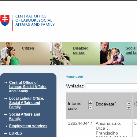
Citizen
Disabled
Social
person
and fa
Home page
Central Office of
Vyhľadať:
Labour, Social Affairs
and Family
Local Labour Office,
Social Affairs and
Interné
Dodávateľ
I
Family
číslo
Social Affairs and
Family
1292440447
Ansana s.r.o.
5
Employment services
Ulica J.
Francisciho
EURES