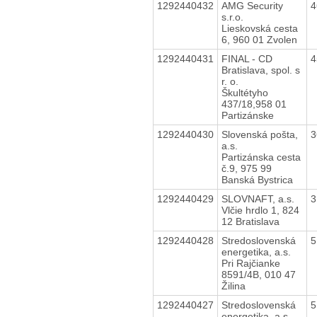
1292440432
AMG Security
4
s.r.o.
Lieskovská cesta
6, 960 01 Zvolen
1292440431
FINAL - CD
4
Bratislava, spol. s
r. o.
Škultétyho
437/18,958 01
Partizánske
1292440430
Slovenská pošta,
3
a.s.
Partizánska cesta
č.9, 975 99
Banská Bystrica
1292440429
SLOVNAFT, a.s.
3
Vlčie hrdlo 1, 824
12 Bratislava
1292440428
Stredoslovenská
5
energetika, a.s.
Pri Rajčianke
8591/4B, 010 47
Žilina
1292440427
Stredoslovenská
5
energetika, a.s.