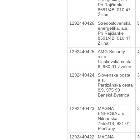
Pri Rajčianke
8591/4B, 010 47
Žilina
1292440426
Stredoslovenská
5
energetika, a.s.
Pri Rajčianke
8591/4B, 010 47
Žilina
1292440425
AMG Security
4
s.r.o.
Lieskovská cesta
6, 960 01 Zvolen
1292440424
Slovenská pošta,
3
a.s.
Partizánska cesta
č.9, 975 99
Banská Bystrica
1292440423
MAGNA
3
ENERGIA a.s.
Nitrianska
7555/18, 921 01
Piešťany
1292440422
MAGNA
3