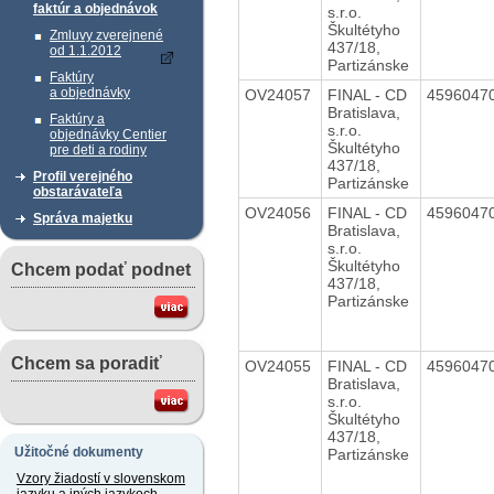
faktúr a objednávok
s.r.o.
Škultétyho
Zmluvy zverejnené
437/18,
od 1.1.2012
Partizánske
Faktúry
a objednávky
OV24057
FINAL - CD
4596047
Bratislava,
Faktúry a
s.r.o.
objednávky Centier
Škultétyho
pre deti a rodiny
437/18,
Profil verejného
Partizánske
obstarávateľa
OV24056
FINAL - CD
4596047
Správa majetku
Bratislava,
s.r.o.
Škultétyho
Chcem podať podnet
437/18,
Partizánske
Chcem sa poradiť
OV24055
FINAL - CD
4596047
Bratislava,
s.r.o.
Škultétyho
437/18,
Užitočné dokumenty
Partizánske
Vzory žiadostí v slovenskom