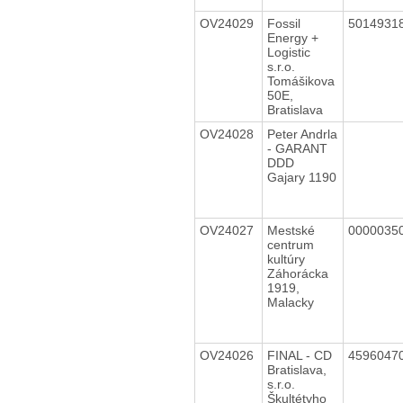
OV24029
Fossil
5014931
Energy +
Logistic
s.r.o.
Tomášikova
50E,
Bratislava
OV24028
Peter Andrla
- GARANT
DDD
Gajary 1190
OV24027
Mestské
0000035
centrum
kultúry
Záhorácka
1919,
Malacky
OV24026
FINAL - CD
4596047
Bratislava,
s.r.o.
Škultétyho