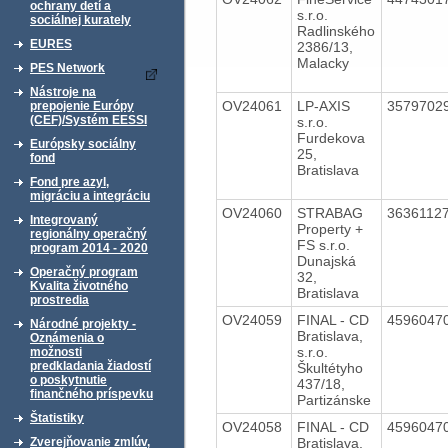
ochrany detí a
s.r.o.
sociálnej kurately
Radlinského
EURES
2386/13,
Malacky
PES Network
Nástroje na
OV24061
LP-AXIS
3579702
prepojenie Európy
(CEF)/Systém EESSI
s.r.o.
Furdekova
Európsky sociálny
25,
fond
Bratislava
Fond pre azyl,
migráciu a integráciu
OV24060
STRABAG
3636112
Integrovaný
Property +
regionálny operačný
FS s.r.o.
program 2014 - 2020
Dunajská
Operačný program
32,
Kvalita životného
Bratislava
prostredia
OV24059
FINAL - CD
4596047
Národné projekty -
Bratislava,
Oznámenia o
s.r.o.
možnosti
predkladania žiadostí
Škultétyho
o poskytnutie
437/18,
finančného príspevku
Partizánske
Štatistiky
OV24058
FINAL - CD
4596047
Bratislava,
Zverejňovanie zmlúv,