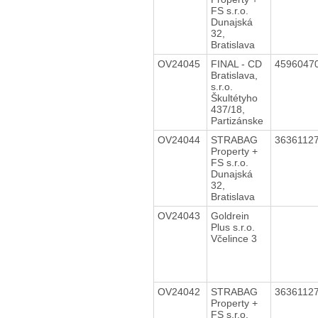
FS s.r.o.
Dunajská
32,
Bratislava
OV24045
FINAL - CD
4596047
Bratislava,
s.r.o.
Škultétyho
437/18,
Partizánske
OV24044
STRABAG
3636112
Property +
FS s.r.o.
Dunajská
32,
Bratislava
OV24043
Goldrein
Plus s.r.o.
Včelince 3
OV24042
STRABAG
3636112
Property +
FS s.r.o.