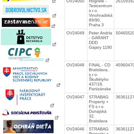
OV24050
Hogrefe -
2615939
Testcentrum
s.r.o.
Vinohradská
89/90,
Praha 3
OV24049
Peter Andrla
5046552
- GARANT
DDD
Gajary 1190
OV24048
FINAL - CD
4596047
Bratislava,
s.r.o.
Škultétyho
437/18,
Partizánske
OV24047
STRABAG
3636112
Property +
FS s.r.o.
Dunajská
32,
Bratislava
OV24046
STRABAG
3636112
Property +