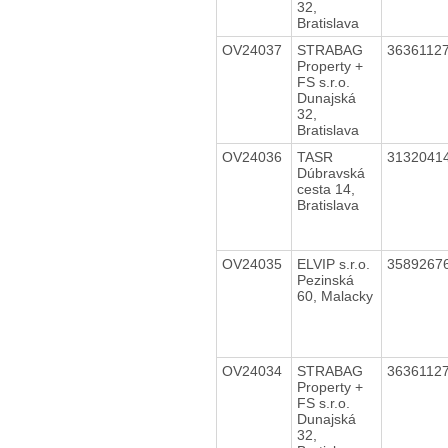
32,
Bratislava
OV24037
STRABAG
3636112
Property +
FS s.r.o.
Dunajská
32,
Bratislava
OV24036
TASR
3132041
Dúbravská
cesta 14,
Bratislava
OV24035
ELVIP s.r.o.
3589267
Pezinská
60, Malacky
OV24034
STRABAG
3636112
Property +
FS s.r.o.
Dunajská
32,