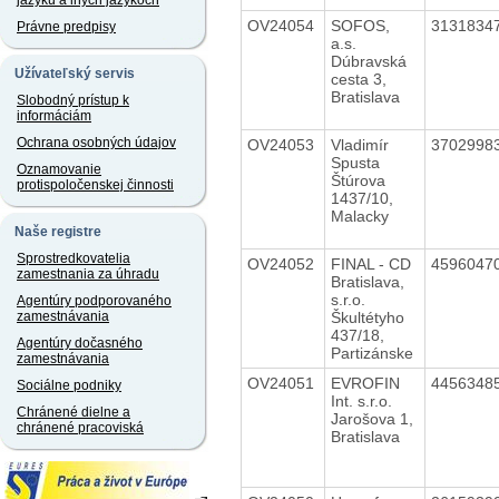
jazyku a iných jazykoch
OV24054
SOFOS,
3131834
Právne predpisy
a.s.
Dúbravská
Užívateľský servis
cesta 3,
Bratislava
Slobodný prístup k
informáciám
Ochrana osobných údajov
OV24053
Vladimír
3702998
Spusta
Oznamovanie
Štúrova
protispoločenskej činnosti
1437/10,
Malacky
Naše registre
Sprostredkovatelia
OV24052
FINAL - CD
4596047
zamestnania za úhradu
Bratislava,
s.r.o.
Agentúry podporovaného
Škultétyho
zamestnávania
437/18,
Agentúry dočasného
Partizánske
zamestnávania
OV24051
EVROFIN
4456348
Sociálne podniky
Int. s.r.o.
Chránené dielne a
Jarošova 1,
chránené pracoviská
Bratislava