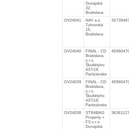
Dunajská
32,
Bratislava
OV24041
NAY a.s.
3573948
Tuhovská
15,
Bratislava
OV24040
FINAL - CD
4596047
Bratislava,
s.r.o.
Škultétyho
437/18,
Partizánske
OV24039
FINAL - CD
4596047
Bratislava,
s.r.o.
Škultétyho
437/18,
Partizánske
OV24038
STRABAG
3636112
Property +
FS s.r.o.
Dunajská