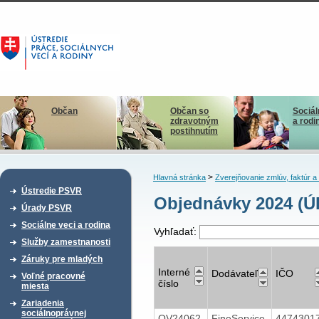
Občan
Občan so
Sociál
zdravotným
a rodi
postihnutím
>
Hlavná stránka
Zverejňovanie zmlúv, faktúr 
Ústredie PSVR
Objednávky 2024 (Ú
Úrady PSVR
Sociálne veci a rodina
Vyhľadať:
Služby zamestnanosti
Záruky pre mladých
Interné
Dodávateľ
IČO
Voľné pracovné
číslo
miesta
Zariadenia
sociálnoprávnej
OV24062
FineService
4474301