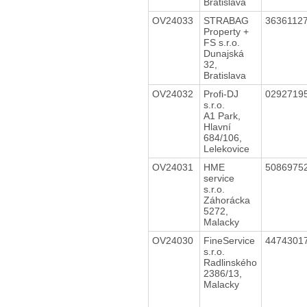
Bratislava
OV24033
STRABAG
3636112
Property +
FS s.r.o.
Dunajská
32,
Bratislava
OV24032
Profi-DJ
0292719
s.r.o.
A1 Park,
Hlavní
684/106,
Lelekovice
OV24031
HME
5086975
service
s.r.o.
Záhorácka
5272,
Malacky
OV24030
FineService
4474301
s.r.o.
Radlinského
2386/13,
Malacky