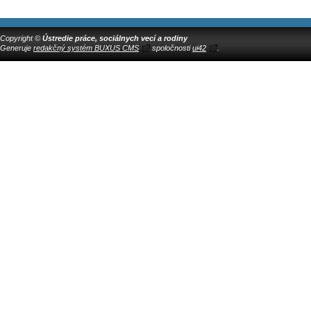
Copyright ©
Ústredie práce, sociálnych vecí a rodiny
Generuje
redakčný systém BUXUS CMS
spoločnosti
ui42
.