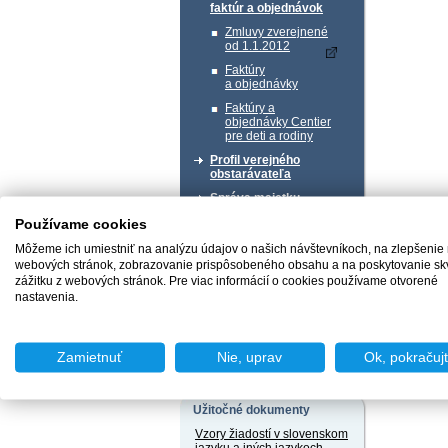
faktúr a objednávok
Zmluvy zverejnené
od 1.1.2012
Faktúry
a objednávky
Faktúry a
objednávky Centier
pre deti a rodiny
Profil verejného
obstarávateľa
Správa majetku
Používame cookies
Chcem podať podnet
Môžeme ich umiestniť na analýzu údajov o našich návštevníkoch, na zlepšenie
webových stránok, zobrazovanie prispôsobeného obsahu a na poskytovanie sk
zážitku z webových stránok. Pre viac informácií o cookies používame otvorené
nastavenia.
Chcem sa poradiť
Zamietnuť
Nie, uprav
Ok, pokračuj
Užitočné dokumenty
Vzory žiadostí v slovenskom