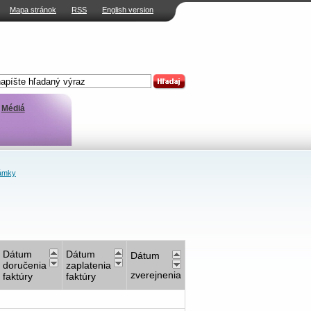
Mapa stránok
RSS
English version
Médiá
ámky
Dátum
Dátum
Dátum
doručenia
zaplatenia
zverejnenia
faktúry
faktúry