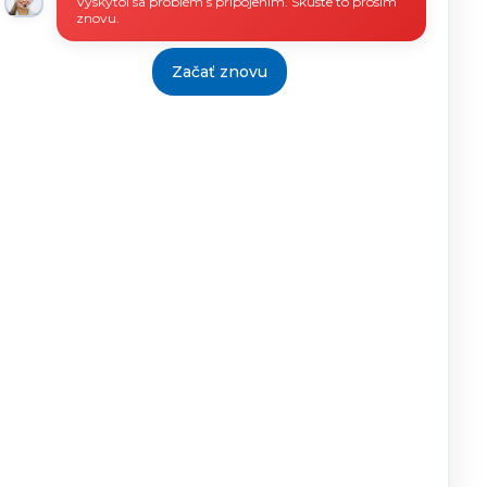
Vyskytol sa problém s pripojením. Skúste to prosím
znovu.
Začať znovu