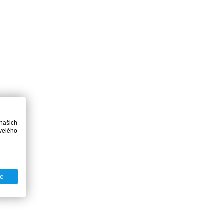
 našich
velého
te