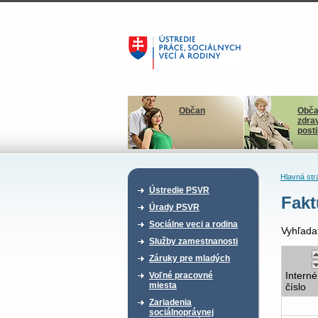
Občan
Obča
zdra
post
Hlavná str
Ústredie PSVR
Fakt
Úrady PSVR
Sociálne veci a rodina
Vyhľada
Služby zamestnanosti
Záruky pre mladých
Interné
Voľné pracovné
miesta
číslo
Zariadenia
sociálnoprávnej