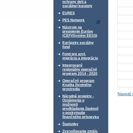
ochrany detí a
sociálnej kurately
EURES
PES Network
Nástroje na
prepojenie Európy
(CEF)/Systém EESSI
Európsky sociálny
fond
Fond pre azyl,
migráciu a integráciu
Integrovaný
regionálny operačný
program 2014 - 2020
Operačný program
Kvalita životného
prostredia
Naspäť
Národné projekty -
Oznámenia o
možnosti
predkladania žiadostí
o poskytnutie
finančného príspevku
Štatistiky
Zverejňovanie zmlúv,