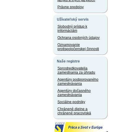
jazyku a iných jazykoch
Právne predpisy
Užívateľský servis
Slobodný prístup k
informáciám
Ochrana osobných údajov
Oznamovanie
protispoločenskej činnosti
Naše registre
Sprostredkovatelia
zamestnania za úhradu
Agentúry podporovaného
zamestnávania
Agentúry dočasného
zamestnávania
Sociálne podniky
Chránené dielne a
chránené pracoviská