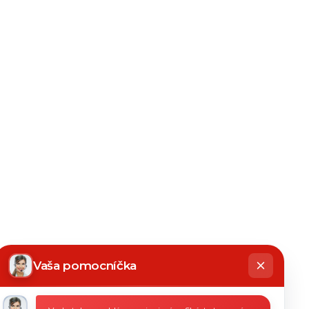
hatbot
íše
Vaša pomocníčka