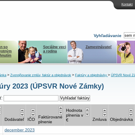
Kontakt
Vyhľadávanie
n so
Sociálne veci
Zamestnávateľ
votným
a rodina
ihnutím
>
>
>
ánka
Zverejňovanie zmlúv, faktúr a objednávok
Faktúry a objednávky
ÚPSVR Nové Z
úry 2023 (ÚPSVR Nové Zámky)
ť:
Hodnota
plnenia v
Faktúrované
Dodávateľ
IČO
Zmluva
Objednávka
€
plnenie
december 2023