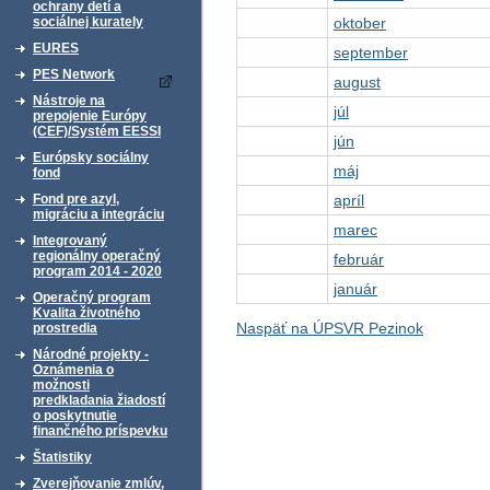
ochrany detí a
oktober
sociálnej kurately
EURES
september
PES Network
august
Nástroje na
júl
prepojenie Európy
(CEF)/Systém EESSI
jún
Európsky sociálny
máj
fond
apríl
Fond pre azyl,
migráciu a integráciu
marec
Integrovaný
regionálny operačný
február
program 2014 - 2020
január
Operačný program
Kvalita životného
Naspäť na ÚPSVR Pezinok
prostredia
Národné projekty -
Oznámenia o
možnosti
predkladania žiadostí
o poskytnutie
finančného príspevku
Štatistiky
Zverejňovanie zmlúv,