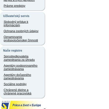
jazyku a iných jazykoch
Právne predpisy
Užívateľský servis
Slobodný prístup k
informáciám
Ochrana osobných údajov
Oznamovanie
protispoločenskej činnosti
Naše registre
Sprostredkovatelia
zamestnania za úhradu
Agentúry podporovaného
zamestnávania
Agentúry dočasného
zamestnávania
Sociálne podniky
Chránené dielne a
chránené pracoviská