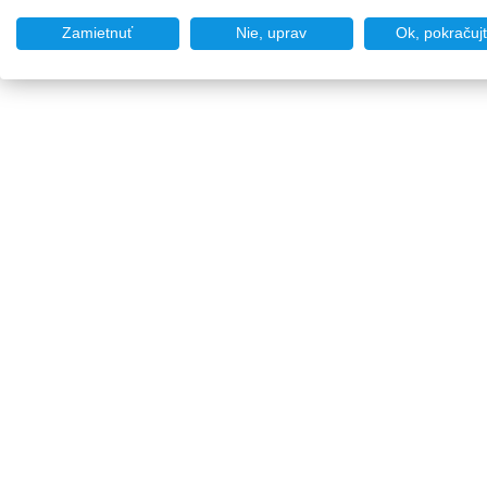
Zamietnuť
Nie, uprav
Ok, pokračuj