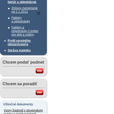
faktúr a objednávok
Zmluvy zverejnené
od 1.1.2012
Faktúry
a objednávky
Faktúry a
objednávky Centier
pre deti a rodiny
Profil verejného
obstarávateľa
Správa majetku
Chcem podať podnet
Chcem sa poradiť
Užitočné dokumenty
Vzory žiadostí v slovenskom