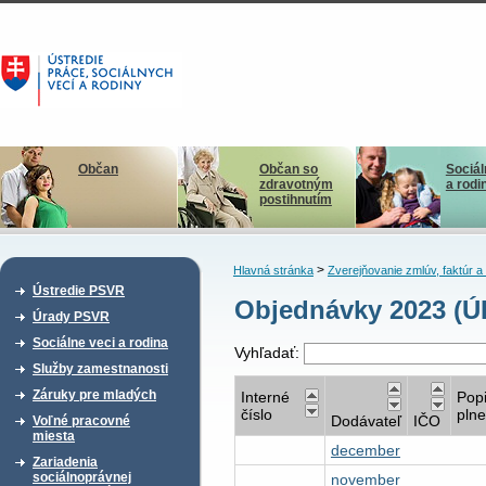
Občan
Občan so
Sociál
zdravotným
a rodi
postihnutím
>
Hlavná stránka
Zverejňovanie zmlúv, faktúr 
Ústredie PSVR
Objednávky 2023 (Ú
Úrady PSVR
Sociálne veci a rodina
Vyhľadať:
Služby zamestnanosti
Záruky pre mladých
Interné
Pop
číslo
plne
Dodávateľ
IČO
Voľné pracovné
miesta
december
Zariadenia
sociálnoprávnej
november