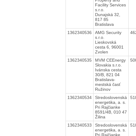
Facility Services
s.r.o.
Dunajská 32,
817 85
Bratislava
1362340536
AMG Security
46
s.r.o.
Lieskovská
cesta 6, 96001
Zvolen
1362340535
MVM CEEnergy
50
Slovakia s.r.o.
Ivánska cesta
30/B, 821 04
Bratislava-
mestská časť
Ružinov
1362340534
Stredoslovenská
51
energetika, a. s.
Pri Rajčianke
8591/4B, 010 47
Žilina
1362340533
Stredoslovenská
51
energetika, a. s.
Pri Rajčianke