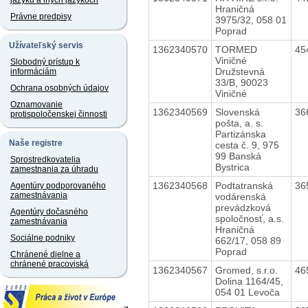
jazyku a iných jazykoch
Hraničná
Právne predpisy
3975/32, 058 01
Poprad
Užívateľský servis
1362340570
TORMED
45
Viničné
Slobodný prístup k
Družstevná
informáciám
33/B, 90023
Ochrana osobných údajov
Viničné
Oznamovanie
1362340569
Slovenská
36
protispoločenskej činnosti
pošta, a. s.
Partizánska
Naše registre
cesta č. 9, 975
99 Banská
Sprostredkovatelia
Bystrica
zamestnania za úhradu
1362340568
Podtatranská
36
Agentúry podporovaného
zamestnávania
vodárenská
prevádzková
Agentúry dočasného
spoločnosť, a.s.
zamestnávania
Hraničná
Sociálne podniky
662/17, 058 89
Poprad
Chránené dielne a
chránené pracoviská
1362340567
Gromed, s.r.o.
46
Dolina 1164/45,
054 01 Levoča