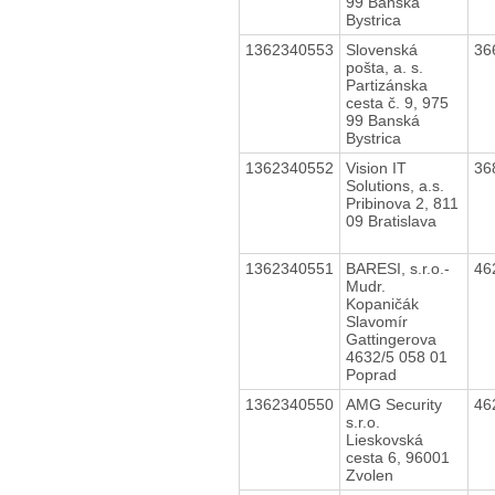
99 Banská
Bystrica
1362340553
Slovenská
36
pošta, a. s.
Partizánska
cesta č. 9, 975
99 Banská
Bystrica
1362340552
Vision IT
36
Solutions, a.s.
Pribinova 2, 811
09 Bratislava
1362340551
BARESI, s.r.o.-
46
Mudr.
Kopaničák
Slavomír
Gattingerova
4632/5 058 01
Poprad
1362340550
AMG Security
46
s.r.o.
Lieskovská
cesta 6, 96001
Zvolen