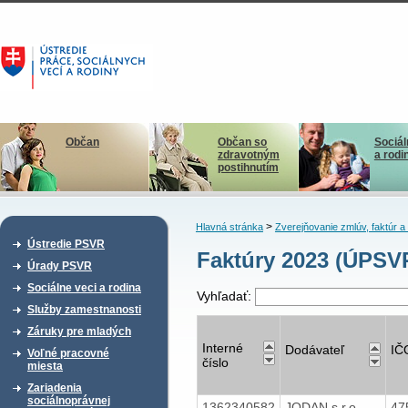
Občan
Občan so
Sociál
zdravotným
a rodi
postihnutím
>
Hlavná stránka
Zverejňovanie zmlúv, faktúr 
Ústredie PSVR
Faktúry 2023 (ÚPSV
Úrady PSVR
Sociálne veci a rodina
Vyhľadať:
Služby zamestnanosti
Záruky pre mladých
Interné
Dodávateľ
IČ
Voľné pracovné
číslo
miesta
Zariadenia
sociálnoprávnej
1362340582
JODAN s.r.o.,
47