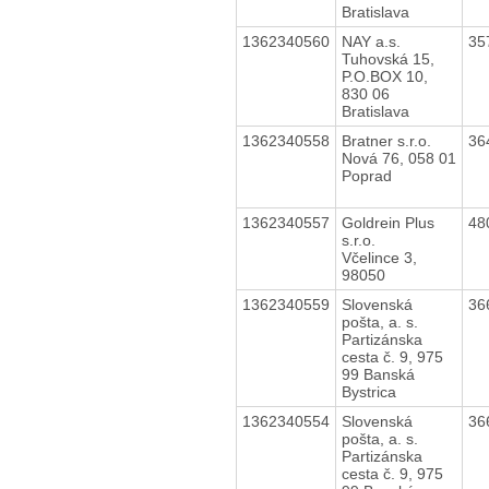
Bratislava
1362340560
NAY a.s.
35
Tuhovská 15,
P.O.BOX 10,
830 06
Bratislava
1362340558
Bratner s.r.o.
36
Nová 76, 058 01
Poprad
1362340557
Goldrein Plus
48
s.r.o.
Včelince 3,
98050
1362340559
Slovenská
36
pošta, a. s.
Partizánska
cesta č. 9, 975
99 Banská
Bystrica
1362340554
Slovenská
36
pošta, a. s.
Partizánska
cesta č. 9, 975