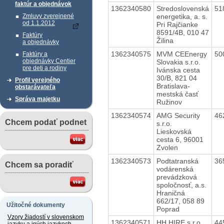
faktúr a objednávok
1362340580
Stredoslovenská
51
energetika, a. s.
Zmluvy zverejnené
od 1.1.2012
Pri Rajčianke
8591/4B, 010 47
Faktúry
Žilina
a objednávky
1362340575
MVM CEEnergy
50
Faktúry a
objednávky Centier
Slovakia s.r.o.
pre deti a rodiny
Ivánska cesta
30/B, 821 04
Profil verejného
Bratislava-
obstarávateľa
mestská časť
Správa majetku
Ružinov
1362340574
AMG Security
46
Chcem podať podnet
s.r.o.
Lieskovská
cesta 6, 96001
Zvolen
1362340573
Podtatranská
36
Chcem sa poradiť
vodárenská
prevádzková
spoločnosť, a.s.
Hraničná
662/17, 058 89
Užitočné dokumenty
Poprad
Vzory žiadostí v slovenskom
1362340571
HH HIRE s.r.o.
44