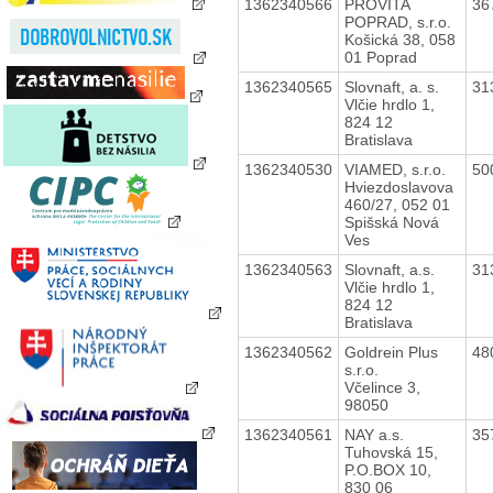
1362340566
PROVITA
36
POPRAD, s.r.o.
Košická 38, 058
01 Poprad
1362340565
Slovnaft, a. s.
31
Vlčie hrdlo 1,
824 12
Bratislava
1362340530
VIAMED, s.r.o.
50
Hviezdoslavova
460/27, 052 01
Spišská Nová
Ves
1362340563
Slovnaft, a.s.
31
Vlčie hrdlo 1,
824 12
Bratislava
1362340562
Goldrein Plus
48
s.r.o.
Včelince 3,
98050
1362340561
NAY a.s.
35
Tuhovská 15,
P.O.BOX 10,
830 06