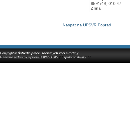
8591/4B, 010 47
Žilina
Naspäť na ÚPSVR Poprad
Copyright ©
Ústredie práce, sociálnych vecí a rodiny
Generuje
redakčný systém BUXUS CMS
spoločnosti
ui42
.