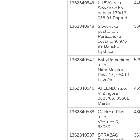
1362340549
LUEVA, s.r.o.
44
Slovenského
odboja 179/13,
058 01 Poprad
1362340548
Slovenská
36
pošta, a. s.
Partizánska
cesta č. 9, 975
99 Banská
Bystrica
1362340547
BabyRemedium
52
s.r.o
Nám.Majstra
Pavla13, 054 01
Levoča
1362340546
APLEND, s.r.o.
45
V. Žingora
3883/66, 03601
Martin
1362340538
Goldrein Plus
48
s.r.o.
Včelince 3,
98050
1362340537
STRABAG
36
Property and