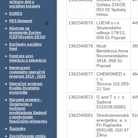
ochrany detí a
Gófska 316/28,
sociálnej kurately
053 02 Spišský
EURES
Hrhov
PES Network
1362340579
LUEVA s.r.o.
44
Slovenského
Nástroje na
odboja 179/13,
prepojenie Európy
(CEF)/Systém EESSI
058 01 Poprad
Európsky sociálny
1362340578
Mudr.
36
fond
Bendíková Anna
Novomestského
Fond pre azyl,
3918, 058 01
migráciu a integráciu
Poprad
Integrovaný
regionálny operačný
1362340577
CHEMOMED s.
46
program 2014 - 2020
r. o.
Štúrova 101,059
Operačný program
Kvalita životného
21 Svit
prostredia
1362340572
G and T s. r. o .
44
Národné projekty -
Sadová
Oznámenia o
5310/39,05801
možnosti
predkladania žiadostí
1362340581
Stredoslovenská
51
o poskytnutie
energetika, a. s.
finančného príspevku
Pri Rajčianke
Štatistiky
8591/4B, 010 47
Žilina
Zverejňovanie zmlúv,