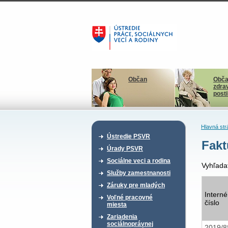
Občan
Obča
zdra
post
Hlavná str
Ústredie PSVR
Fakt
Úrady PSVR
Sociálne veci a rodina
Vyhľada
Služby zamestnanosti
Záruky pre mladých
Interné
Voľné pracovné
číslo
miesta
Zariadenia
sociálnoprávnej
2019/