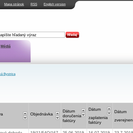
Mapa stránok
RSS
English version
Médiá
á Bystrica
Dátum
Dátum
Dátum
va
Objednávka
doručenia
zaplatenia
zverejnen
faktúry
faktúry
ová dohoda
19/11/54O/167
25.06.2019
16.07.2019
23.7.201