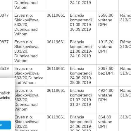
Dubnica nad
24.10.2019
Váhom
20877
Erves n.o.
36119661
Bilancia
3556,80
Rámc
Sládkovičova
kompetencii
vrátane
313/
533/20,
01.09.2019-
DPH
Dubnica nad
30.09.2019
Váhom
20877
Erves n.o.
36119661
Bilancia
1915,20
Rámc
Sládkovičova
kompetencii
vrátane
313/
533/20,
21.08.2019-
DPH
Dubnica nad
24.10.2019
Váhom
18519
Erves n.o.
36119661
Bilancia
2097,60
Rámc
Sládkovičova
kompetencii
bez DPH
313/
533/20,Dubnica
24.06.2019-
nad Váhom
28.08.2019
18519
Erves n.o.
36119661
Bilancia
4924,80
Rámc
 našich
Sládkovičova
kompetencii
vrátane
313/
velého
533/20,
01.07.2019-
DPH
Dubnica nad
31.07.2019
Váhom
18519
Erves n.o.
36119661
Bilancia
364,80
313/
Sládkovičova
kompetencii
vrátane
te
533/20,
24.06.2019-
DPH
Dubnica nad
30.06.2019