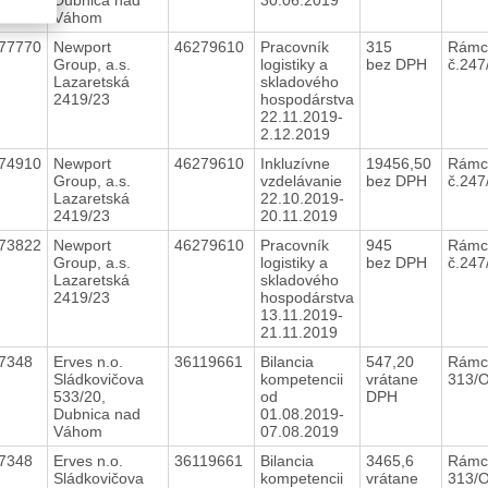
Váhom
77770
Newport
46279610
Pracovník
315
Rámc
Group, a.s.
logistiky a
bez DPH
č.24
Lazaretská
skladového
2419/23
hospodárstva
22.11.2019-
2.12.2019
74910
Newport
46279610
Inkluzívne
19456,50
Rámc
Group, a.s.
vzdelávanie
bez DPH
č.24
Lazaretská
22.10.2019-
2419/23
20.11.2019
73822
Newport
46279610
Pracovník
945
Rámc
Group, a.s.
logistiky a
bez DPH
č.24
Lazaretská
skladového
2419/23
hospodárstva
13.11.2019-
21.11.2019
17348
Erves n.o.
36119661
Bilancia
547,20
Rámc
Sládkovičova
kompetencii
vrátane
313/
533/20,
od
DPH
Dubnica nad
01.08.2019-
Váhom
07.08.2019
17348
Erves n.o.
36119661
Bilancia
3465,6
Rámc
Sládkovičova
kompetencii
vrátane
313/