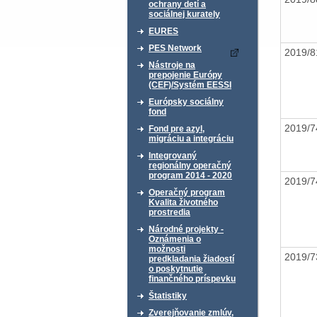
ochrany detí a
sociálnej kurately
EURES
PES Network
2019/
Nástroje na
prepojenie Európy
(CEF)/Systém EESSI
Európsky sociálny
fond
2019/
Fond pre azyl,
migráciu a integráciu
Integrovaný
regionálny operačný
program 2014 - 2020
2019/
Operačný program
Kvalita životného
prostredia
Národné projekty -
Oznámenia o
možnosti
2019/
predkladania žiadostí
o poskytnutie
finančného príspevku
Štatistiky
Zverejňovanie zmlúv,