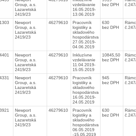
Group, a.s.
vzdelávanie
bez DPH
č.24
Lazaretská
16.05.2019-
2419/23
13.06.2019
81303
Newport
46279610
Pracovník
630
Rámc
Group, a.s.
logistiky a
bez DPH
č.24
Lazaretská
skladového
2419/23
hospodárstva
27.05.2019-
04.06.2019
74401
Newport
46279610
Inkluzívne
10845,50
Rámc
Group, a.s.
vzdelávanie
bez DPH
č.24
Lazaretská
11.04.2019-
2419/23
15.05.2019
74331
Newport
46279610
Pracovník
945
Rámc
Group, a.s.
logistiky a
bez DPH
č.24
Lazaretská
skladového
2419/23
hospodárstva
16.05.2019-
24.05.2019
73921
Newport
46279610
Pracovník
630
Rámc
Group, a.s.
logistiky a
bez DPH
č.24
Lazaretská
skladového
2419/23
hospodárstva
06.05.2019
-15.05.2019