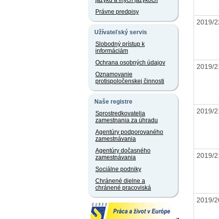
jazyku a iných jazykoch
Právne predpisy
2019/
Užívateľský servis
Slobodný prístup k
informáciám
Ochrana osobných údajov
2019/
Oznamovanie
protispoločenskej činnosti
Naše registre
2019/
Sprostredkovatelia
zamestnania za úhradu
Agentúry podporovaného
zamestnávania
Agentúry dočasného
2019/
zamestnávania
Sociálne podniky
Chránené dielne a
chránené pracoviská
2019/