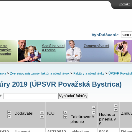
Kontakt
Vyhľadávanie
n so
Sociálne veci
Zamestnávateľ
votným
a rodina
ihnutím
>
>
>
ánka
Zverejňovanie zmlúv, faktúr a objednávok
Faktúry a objednávky
ÚPSVR Považsk
úry 2019 (ÚPSVR Považská Bystrica)
ť:
Dodávateľ
IČO
Zmlu
Hodnota
Faktúrované
plnenia v
plnenie
€
88439
Newport
46279610
Inkluzívne
9919
Rámc