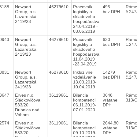
65188
Newport
46279610
Pracovník
495
Rámc
Group, a.s.
logistiky a
bez DPH
č.24
Lazaretská
skladového
2419/23
hospodárstva
24.04.2019 -
03.05.2019
60943
Newport
46279610
Pracovník
630
Rámc
Group, a.s.
logistiky a
bez DPH
č.24
Lazaretská
skladového
2419/23
hospodárstva
11.04.2019
-23.04.2019
58831
Newport
46279610
Inkluzívne
14279
Rámc
Group, a.s.
vzdelávanie
bez DPH
č.24
Lazaretská
13.03.2019-
2419/23
10.04.2019
23647
Erves n.o.
36119661
Bilancia
3648
Rámc
Sládkovičova
kompetencii
vrátane
313/
533/20,
06.11.2019-
DPH
Dubnica nad
07.01.2020
Váhom
22574
Erves n.o.
36119661
Bilancia
2644,80
Rámc
Sládkovičova
kompetencii
vrátane
313/
533/20,
09.10.2019-
DPH