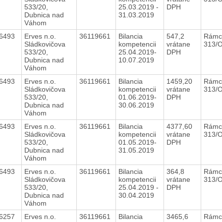
533/20,
25.03.2019 -
DPH
Dubnica nad
31.03.2019
Váhom
16493
Erves n.o.
36119661
Bilancia
547,2
Rámc
Sládkovičova
kompetencii
vrátane
313/
533/20,
25.04.2019-
DPH
Dubnica nad
10.07.2019
Váhom
16493
Erves n.o.
36119661
Bilancia
1459,20
Rámc
Sládkovičova
kompetencii
vrátane
313/
533/20,
01.06.2019-
DPH
Dubnica nad
30.06.2019
Váhom
16493
Erves n.o.
36119661
Bilancia
4377,60
Rámc
Sládkovičova
kompetencii
vrátane
313/
533/20,
01.05.2019-
DPH
Dubnica nad
31.05.2019
Váhom
16493
Erves n.o.
36119661
Bilancia
364,8
Rámc
Sládkovičova
kompetencii
vrátane
313/
533/20,
25.04.2019 -
DPH
Dubnica nad
30.04.2019
Váhom
16257
Erves n.o.
36119661
Bilancia
3465,6
Rámc