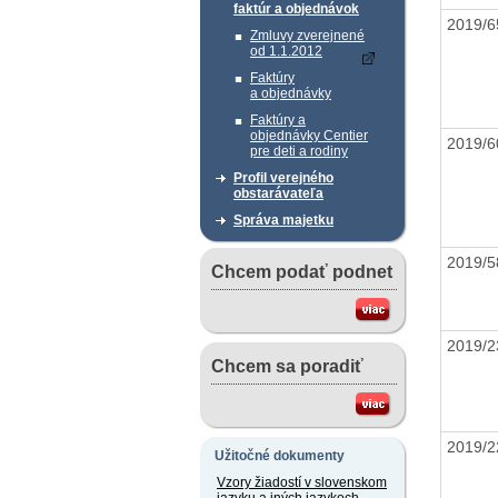
faktúr a objednávok
2019/
Zmluvy zverejnené
od 1.1.2012
Faktúry
a objednávky
Faktúry a
objednávky Centier
2019/
pre deti a rodiny
Profil verejného
obstarávateľa
Správa majetku
2019/
Chcem podať podnet
2019/
Chcem sa poradiť
2019/
Užitočné dokumenty
Vzory žiadostí v slovenskom