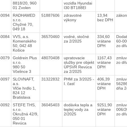
8818/20, 960
vozidla Hyundai
01 Zvolen
I30 BT188EI
40094
RADHAMED
51887606
zdravotné
13,94
zákon
s.r.o.
výkony
bez DPH
Chyžné 70,
049 18
40084
VVS, a.s.
36570460
vodné, stočné
334,60
Dodat
Komenského
za 2/2025
vrátane
60-0
50, 042 48
DPH
zo dň
Košice
40079
Goldrein Plus
48070408
upratovacie
1167,43
zmluv
s.r.o.
služby pre objekt
vrátane
zo dň
980 50
ÚPSVR Revúca
DPH
Včelince 3
za 2/2025
40097
SLOVNAFT,
31322832
PHM za 3/2025 -
406,39
zmluv
a.s.
I. časť
vrátane
56286
Vlčie hrdlo 1,
DPH
dňa 2
824 12
Bratislava
40092
STEFE THS,
36045403
dodávka tepla a
9251,90
zmluv
s.r.o.
teplej vody za
vrátane
006/
Okružná 42/9,
2/2025
DPH
zo dň
050 01
Revúca