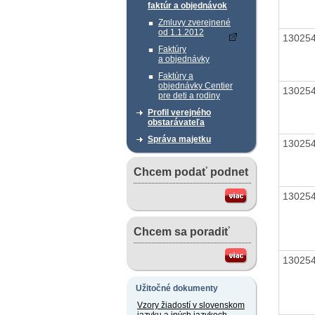
faktúr a objednávok
Zmluvy zverejnené
od 1.1.2012
13025
Faktúry
a objednávky
Faktúry a
objednávky Centier
13025
pre deti a rodiny
Profil verejného
obstarávateľa
Správa majetku
13025
Chcem podať podnet
13025
Chcem sa poradiť
13025
Užitočné dokumenty
Vzory žiadostí v slovenskom