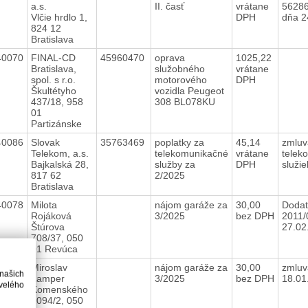
a.s.
II. časť
vrátane
56286
Vlčie hrdlo 1,
DPH
dňa 2
824 12
Bratislava
40070
FINAL-CD
45960470
oprava
1025,22
Bratislava,
služobného
vrátane
spol. s r.o.
motorového
DPH
Škultétyho
vozidla Peugeot
437/18, 958
308 BL078KU
01
Partizánske
40086
Slovak
35763469
poplatky za
45,14
zmluv
Telekom, a.s.
telekomunikačné
vrátane
telek
Bajkalská 28,
služby za
DPH
služi
817 62
2/2025
Bratislava
40078
Milota
nájom garáže za
30,00
Dodat
Rojáková
3/2025
bez DPH
2011/
Štúrova
27.02
708/37, 050
01 Revúca
40076
Miroslav
nájom garáže za
30,00
zmluv
 našich
Lamper
3/2025
bez DPH
18.01
velého
Komenského
1094/2, 050