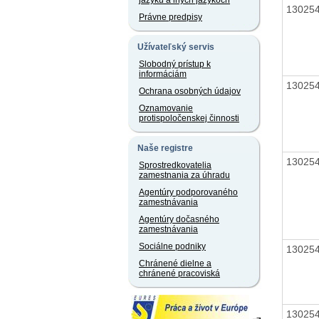
jazyku a iných jazykoch
13025
Právne predpisy
Užívateľský servis
Slobodný prístup k
informáciám
13025
Ochrana osobných údajov
Oznamovanie
protispoločenskej činnosti
Naše registre
13025
Sprostredkovatelia
zamestnania za úhradu
Agentúry podporovaného
zamestnávania
Agentúry dočasného
zamestnávania
Sociálne podniky
13025
Chránené dielne a
chránené pracoviská
13025