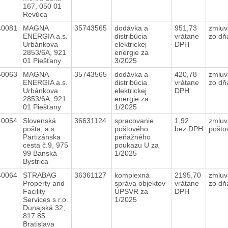
167, 050 01
Revúca
40081
MAGNA
35743565
dodávka a
951,73
zmluv
ENERGIA a.s.
distribúcia
vrátane
zo dň
Urbánkova
elektrickej
DPH
2853/6A, 921
energie za
01 Piešťany
3/2025
40063
MAGNA
35743565
dodávka a
420,78
zmluv
ENERGIA a.s.
distribúcia
vrátane
zo dň
Urbánkova
elektrickej
DPH
2853/6A, 921
energie za
01 Piešťany
1/2025
40054
Slovenská
36631124
spracovanie
1,92
zmluv
pošta, a.s.
poštového
bez DPH
pošto
Partizánska
peňažného
cesta č.9, 975
poukazu U za
99 Banská
1/2025
Bystrica
40064
STRABAG
36361127
komplexná
2195,70
zmluv
Property and
správa objektov
vrátane
zo dň
Facility
ÚPSVR za
DPH
Services s.r.o.
1/2025
Dunajská 32,
817 85
Bratislava