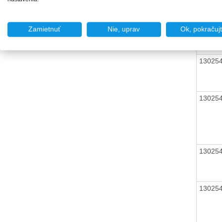
13025
Zamietnuť
Nie, uprav
Ok, pokračuj
13025
13025
13025
13025