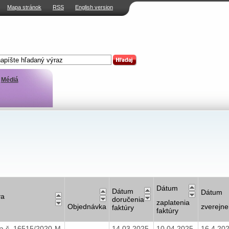
Mapa stránok
RSS
English version
Médiá
Dátum
Dátum
Dátum
va
doručenia
zaplatenia
Objednávka
zverejne
faktúry
faktúry
a č. 16515/2020-M
14.03.2025
10.04.2025
16.4.20