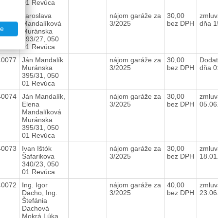
01 Revúca
40075
Jaroslava
nájom garáže za
30,00
zmluv
Mandalíková
3/2025
bez DPH
dňa 1
te
Muránska
393/27, 050
01 Revúca
40077
Ján Mandalík
nájom garáže za
30,00
Dodat
Muránska
3/2025
bez DPH
dňa 0
395/31, 050
01 Revúca
40074
Ján Mandalík,
nájom garáže za
30,00
zmluv
Elena
3/2025
bez DPH
05.06
Mandalíková
Muránska
395/31, 050
01 Revúca
40073
Ivan Ištók
nájom garáže za
30,00
zmluv
Šafarikova
3/2025
bez DPH
18.01
340/23, 050
01 Revúca
40072
Ing. Igor
nájom garáže za
40,00
zmluv
Dacho, Ing.
3/2025
bez DPH
23.06
Štefánia
Dachová
Mokrá Lúka