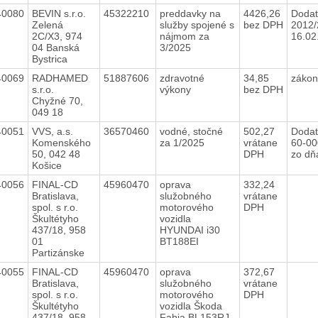
40080
BEVIN s.r.o.
45322210
preddavky na
4426,26
Dodat
Zelená
služby spojené s
bez DPH
2012/
2C/X3, 974
nájmom za
16.02
04 Banská
3/2025
Bystrica
40069
RADHAMED
51887606
zdravotné
34,85
zákon
s.r.o.
výkony
bez DPH
Chyžné 70,
049 18
40051
VVS, a.s.
36570460
vodné, stočné
502,27
Dodat
Komenského
za 1/2025
vrátane
60-0
50, 042 48
DPH
zo dň
Košice
40056
FINAL-CD
45960470
oprava
332,24
Bratislava,
služobného
vrátane
spol. s r.o.
motorového
DPH
Škultétyho
vozidla
437/18, 958
HYUNDAI i30
01
BT188EI
Partizánske
40055
FINAL-CD
45960470
oprava
372,67
Bratislava,
služobného
vrátane
spol. s r.o.
motorového
DPH
Škultétyho
vozidla Škoda
437/18, 958
Fabia BL153RJ