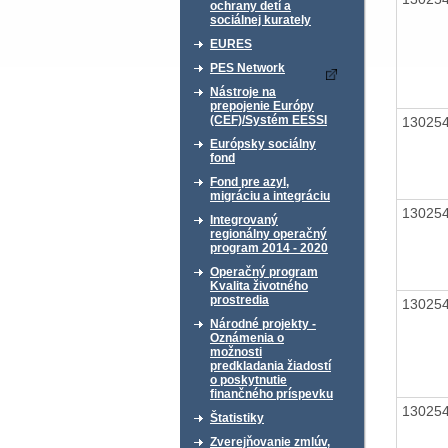
ochrany detí a
sociálnej kurately
EURES
PES Network
Nástroje na
prepojenie Európy
(CEF)/Systém EESSI
13025
Európsky sociálny
fond
Fond pre azyl,
migráciu a integráciu
13025
Integrovaný
regionálny operačný
program 2014 - 2020
Operačný program
Kvalita životného
prostredia
13025
Národné projekty -
Oznámenia o
možnosti
predkladania žiadostí
o poskytnutie
finančného príspevku
13025
Štatistiky
Zverejňovanie zmlúv,