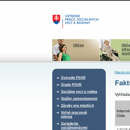
Občan
Obča
zdra
post
Hlavná str
Ústredie PSVR
Fakt
Úrady PSVR
Sociálne veci a rodina
Vyhľada
Služby zamestnanosti
Záruky pre mladých
Interné
Voľné pracovné
číslo
miesta
Zariadenia
sociálnoprávnej
13025