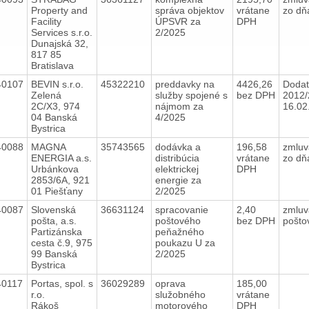
Property and
správa objektov
vrátane
zo dň
Facility
ÚPSVR za
DPH
Services s.r.o.
2/2025
Dunajská 32,
817 85
Bratislava
40107
BEVIN s.r.o.
45322210
preddavky na
4426,26
Dodat
Zelená
služby spojené s
bez DPH
2012/
2C/X3, 974
nájmom za
16.02
04 Banská
4/2025
Bystrica
40088
MAGNA
35743565
dodávka a
196,58
zmluv
ENERGIA a.s.
distribúcia
vrátane
zo dň
Urbánkova
elektrickej
DPH
2853/6A, 921
energie za
01 Piešťany
2/2025
40087
Slovenská
36631124
spracovanie
2,40
zmluv
pošta, a.s.
poštového
bez DPH
pošto
Partizánska
peňažného
cesta č.9, 975
poukazu U za
99 Banská
2/2025
Bystrica
40117
Portas, spol. s
36029289
oprava
185,00
r.o.
služobného
vrátane
Rákoš
motorového
DPH