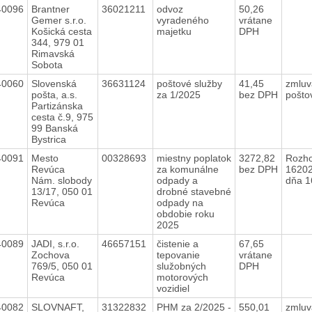
40096
Brantner
36021211
odvoz
50,26
Gemer s.r.o.
vyradeného
vrátane
Košická cesta
majetku
DPH
344, 979 01
Rimavská
Sobota
40060
Slovenská
36631124
poštové služby
41,45
zmluv
pošta, a.s.
za 1/2025
bez DPH
pošto
Partizánska
cesta č.9, 975
99 Banská
Bystrica
40091
Mesto
00328693
miestny poplatok
3272,82
Rozho
Revúca
za komunálne
bez DPH
16202
Nám. slobody
odpady a
dňa 1
13/17, 050 01
drobné stavebné
Revúca
odpady na
obdobie roku
2025
40089
JADI, s.r.o.
46657151
čistenie a
67,65
Zochova
tepovanie
vrátane
769/5, 050 01
služobných
DPH
Revúca
motorových
vozidiel
40082
SLOVNAFT,
31322832
PHM za 2/2025 -
550,01
zmluv