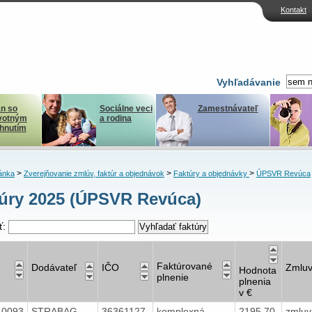
Kontakt
Vyhľadávanie
n so
Sociálne veci
Zamestnávateľ
votným
a rodina
ihnutím
>
>
>
ánka
Zverejňovanie zmlúv, faktúr a objednávok
Faktúry a objednávky
ÚPSVR Revúca
úry 2025 (ÚPSVR Revúca)
ť:
Faktúrované
Dodávateľ
IČO
Zmlu
Hodnota
plnenie
plnenia
v €
40093
STRABAG
36361127
komplexná
2195,70
zmluv