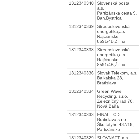
1312340340
Slovenská pošta,
a.s.
Partizánska cesta 9,
Ban.Bystrica
1312340339
Stredoslovenská
energetika,a.s
Rajčianske
8591/4B,Žilina
1312340338
Stredoslovenská
energetika,a.s
Rajčianske
8591/4B,Žilina
1312340336
Slovak Telekom, a.s.
Bajkalska 28,
Bratislava
1312340334
Green Wave
Recycling, s.r.o.
Železníčný rad 70,
Nová Baňa
1312340333
FINAL - CD
Bratislava s.r.o.
Škultétyho 437/18,
Partizánske
1312340329
SLOVNAFT, a.s.