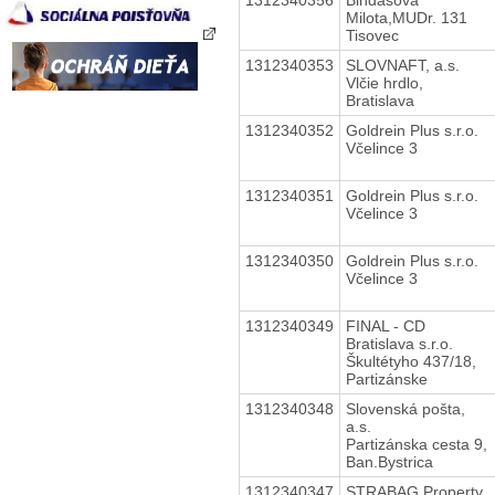
Milota,MUDr. 131
Tisovec
1312340353
SLOVNAFT, a.s.
Vlčie hrdlo,
Bratislava
1312340352
Goldrein Plus s.r.o.
Včelince 3
1312340351
Goldrein Plus s.r.o.
Včelince 3
1312340350
Goldrein Plus s.r.o.
Včelince 3
1312340349
FINAL - CD
Bratislava s.r.o.
Škultétyho 437/18,
Partizánske
1312340348
Slovenská pošta,
a.s.
Partizánska cesta 9,
Ban.Bystrica
1312340347
STRABAG Property