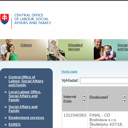
Citizen
Disabled
Social
person
and fa
Home page
Central Office of
Vyhľadať:
Labour, Social Affairs
and Family
Local Labour Office,
Social Affairs and
Interné
Dodávateľ
Family
číslo
Social Affairs and
Family
1312340363
FINAL - CD
Employment services
Bratislava s.r.o.
Škultétyho 437/18,
EURES