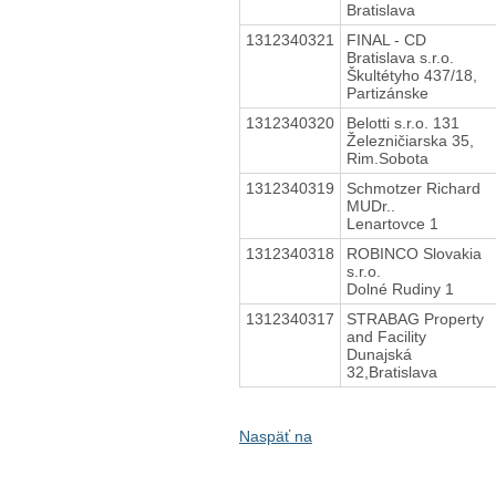
Bratislava
1312340321
FINAL - CD
Bratislava s.r.o.
Škultétyho 437/18,
Partizánske
1312340320
Belotti s.r.o. 131
Železničiarska 35,
Rim.Sobota
1312340319
Schmotzer Richard
MUDr..
Lenartovce 1
1312340318
ROBINCO Slovakia
s.r.o.
Dolné Rudiny 1
1312340317
STRABAG Property
and Facility
Dunajská
32,Bratislava
Naspäť na