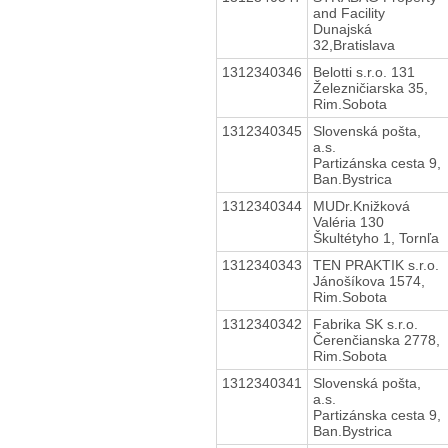
and Facility
Dunajská
32,Bratislava
1312340346
Belotti s.r.o. 131
Železničiarska 35,
Rim.Sobota
1312340345
Slovenská pošta,
a.s.
Partizánska cesta 9,
Ban.Bystrica
1312340344
MUDr.Knižková
Valéria 130
Škultétyho 1, Tornľa
1312340343
TEN PRAKTIK s.r.o.
Jánošíkova 1574,
Rim.Sobota
1312340342
Fabrika SK s.r.o.
Čerenčianska 2778,
Rim.Sobota
1312340341
Slovenská pošta,
a.s.
Partizánska cesta 9,
Ban.Bystrica