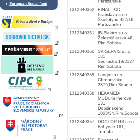
Partizánske
European Social fund
1312340362
FINAL - CD
Bratislava s.r.o.
Škultétyho 437/18,
Partizánske
1312340361
IB-Elektro s.r.o.
Železničiarska 48,
Rim.Sobota
1312340360
ŠK-SERVIS s.r.o.
131
Sedliacka 19/3127,
Rim.Sobota
1312340359
Langas s.r.o.
Chrenovisko
2679,Rim.Sobota
1312340358
HEKAMED-
MUDr.Kellnerová
131
Dobšinského
1093/34,Rim.Sobota
1312340357
DOCTOR RS s.r.o.
Behynce 161,
Tornaľa
1312340356
Bindasová