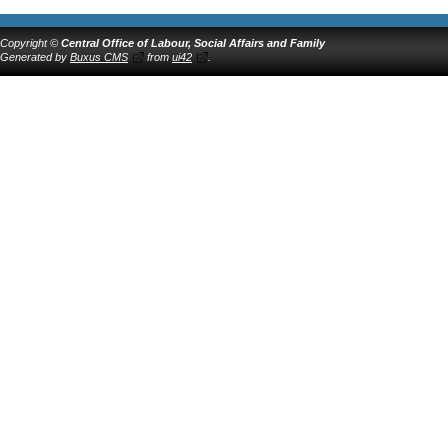
Copyright ©
Central Office of Labour, Social Affairs and Family
Generated by
Buxus CMS
from
ui42
.