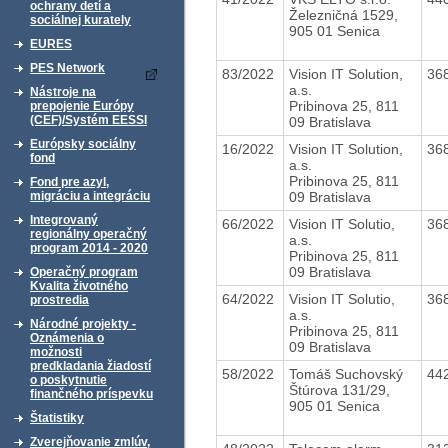
ochrany detí a
Železničná 1529,
sociálnej kurately
905 01 Senica
EURES
PES Network
83/2022
Vision IT Solution,
36
a.s.
Nástroje na
Pribinova 25, 811
prepojenie Európy
(CEF)/Systém EESSI
09 Bratislava
Európsky sociálny
16/2022
Vision IT Solution,
36
fond
a.s.
Pribinova 25, 811
Fond pre azyl,
09 Bratislava
migráciu a integráciu
Integrovaný
66/2022
Vision IT Solutio,
36
regionálny operačný
a.s.
program 2014 - 2020
Pribinova 25, 811
09 Bratislava
Operačný program
Kvalita životného
64/2022
Vision IT Solutio,
36
prostredia
a.s.
Národné projekty -
Pribinova 25, 811
Oznámenia o
09 Bratislava
možnosti
predkladania žiadostí
58/2022
Tomáš Suchovský
44
o poskytnutie
Štúrova 131/29,
finančného príspevku
905 01 Senica
Štatistiky
Zverejňovanie zmlúv,