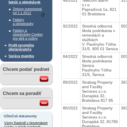
48/2022
Telecom alarm
31
faktúr a objednávok
s.r.o.
Papraďová 1a, 821
Zmluvy zverejnené
od 1.1.2012
01 Bratislava
Faktúry
a objednávky
92/2022
Stredná odborná
00
škola podnikania v
Faktúry a
objednávky Centier
remeslách a
pre deti a rodiny
službách
V. Paulínyho Tótha
Profil verejného
31/5, 905 01 Senica
obstarávateľa
84/2022
Stredná odborná
00
Správa majetku
škola podnikania
Senica
Chcem podať podnet
Paulínyho Tótha
31/5, Senica
89/2022
Strabag Property
36
and Facility
Services s.r.o.
Chcem sa poradiť
Dunajská 32,
Bratislava 817 85
80/2022
Strabag Property
36
and Facility
Užitočné dokumenty
Services s.r.o.
Dunajská 32, 81785
Vzory žiadostí v slovenskom
Bratislava