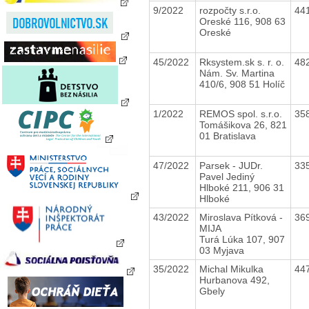
9/2022
rozpočty s.r.o.
44
Oreské 116, 908 63
Oreské
45/2022
Rksystem.sk s. r. o.
48
Nám. Sv. Martina
410/6, 908 51 Holíč
1/2022
REMOS spol. s.r.o.
35
Tomášikova 26, 821
01 Bratislava
47/2022
Parsek - JUDr.
33
Pavel Jediný
Hlboké 211, 906 31
Hlboké
43/2022
Miroslava Pítková -
36
MIJA
Turá Lúka 107, 907
03 Myjava
35/2022
Michal Mikulka
44
Hurbanova 492,
Gbely