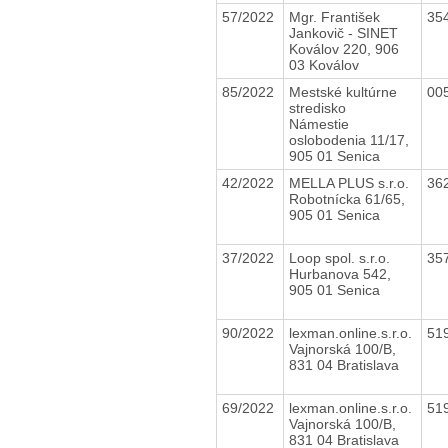
57/2022
Mgr. František
35
Jankovič - SINET
Koválov 220, 906
03 Koválov
85/2022
Mestské kultúrne
00
stredisko
Námestie
oslobodenia 11/17,
905 01 Senica
42/2022
MELLA PLUS s.r.o.
36
Robotnícka 61/65,
905 01 Senica
37/2022
Loop spol. s.r.o.
35
Hurbanova 542,
905 01 Senica
90/2022
lexman.online.s.r.o.
51
Vajnorská 100/B,
831 04 Bratislava
69/2022
lexman.online.s.r.o.
51
Vajnorská 100/B,
831 04 Bratislava