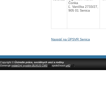
Čonka
Ľ. Vaníčka 2733/27,
905 01 Senica
Naspäť na ÚPSVR Senica
Copyright ©
Ústredie práce, sociálnych vecí a rodiny
Generuje
redakčný systém BUXUS CMS
spoločnosti
ui42
.