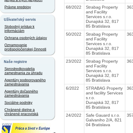
jazyku a iných jazykoch
68/2022
Strabag Property
36
Právne predpisy
and Facility
Services s.r.o.
Užívateľský servis
Dunajská 32, 817
85 Bratislava
Slobodný prístup k
informáciám
50/2022
Strabag Property
36
Ochrana osobných údajov
and Facility
Services s.r.o.
Oznamovanie
Dunajská 32, 817
protispoločenskej činnosti
85 Bratislava
23/2022
Strabag Property
36
Naše registre
and Facility
Sprostredkovatelia
Services s.r.o.
zamestnania za úhradu
Dunajská 32, 817
85 Bratislava
Agentúry podporovaného
zamestnávania
6/2022
STRABAG Property
36
Agentúry dočasného
and facility Services
zamestnávania
s.r.o.
Dunajská 32, 817
Sociálne podniky
85 Bratislava
Chránené dielne a
chránené pracoviská
24/2022
Safe Gauard s.r.o.
35
Galvaniho 2/A, 821
04 Bratislava