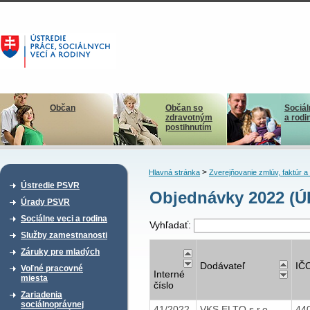
Občan
Občan so
Sociál
zdravotným
a rodi
postihnutím
>
Hlavná stránka
Zverejňovanie zmlúv, faktúr 
Ústredie PSVR
Objednávky 2022 (Ú
Úrady PSVR
Sociálne veci a rodina
Vyhľadať:
Služby zamestnanosti
Záruky pre mladých
Dodávateľ
IČ
Voľné pracovné
Interné
miesta
číslo
Zariadenia
sociálnoprávnej
41/2022
VKS ELTO s.r.o.
44