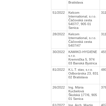
Bratislava
51/2022
Kelcom
31
International, s.r.o.
Čáčovská cesta
5407/7, 905 01
Senica
28/2022
Kelcom
31
International, s.r.o.
Čáčovská cesta
5407/47
30/2022
KAMIKO-HYGIENE
45
s.r.o.
Kremnička 5, 974
03 Banská Bystrica
81/2022
K.L.T. stav, s.r.o.
48
Odborárska 23, 831
02 Bratislava
26/2022
Ing. Mária
37
Kucbelová
Školská 177/6, 905
01 Senica
61/2022
Ing. Arch. Martin
40