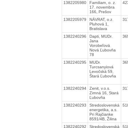
1382205980
Familiam, o. z.
42
17. novembra
166, Prešov
1382205979
NÁVRAT, o.z.
31
Pluhová 1,
Bratislava
1382240296
Dapti, MUDr.
36
Jana
Vorobeľová
Nová Ľubovňa
78
1382240295
MUDr.
36
Turcsanyiová
Levočská 59,
Štará Ľubovňa
1382240294
Zenit, v.o.s.
31
Zimná 16, Stará
Ľubovňa
1382240293
Stredoslovenská
51
energetika, a.s.
Pri Rajčianke
8591/4B, Žilina
1382240292
Stredoslovenská
51