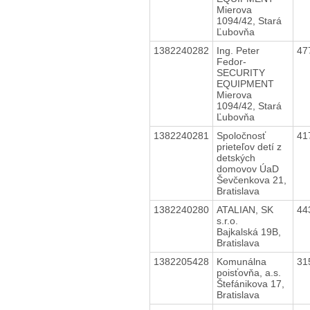
Mierova
1094/42, Stará
Ľubovňa
1382240282
Ing. Peter
47
Fedor-
SECURITY
EQUIPMENT
Mierova
1094/42, Stará
Ľubovňa
1382240281
Spoločnosť
41
prieteľov detí z
detských
domovov ÚaD
Ševčenkova 21,
Bratislava
1382240280
ATALIAN, SK
44
s.r.o.
Bajkalská 19B,
Bratislava
1382205428
Komunálna
31
poisťovňa, a.s.
Štefánikova 17,
Bratislava