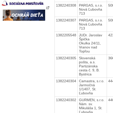
1382240308
PARGAS, s.r.o.
50
Nová Ľubovňa
713
1382240307
PARGAS, s.r.o.
50
Nová Ľubovňa
713
1382205548
JUDr. Jaroslav
42
Špička
Okulka 24/11,
Vranov nad
Topľou
1382240305
Slovenská
36
pošta, a.s.
Partizánska
cesta č. 9, B.
Bystrica
1382240304
Camastra, s.r.o.
44
Jarmočná
1/1407, St.
Ľubovňa
1382240302
GURMEN, s.r.o.
44
Nám. sv.
Mikuláša 1, St.
Ľubovňa