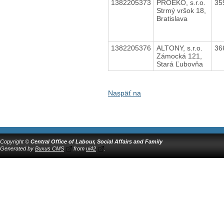
1382205373
PROEKO, s.r.o.
35
Strmý vršok 18,
Bratislava
1382205376
ALTONY, s.r.o.
36
Zámocká 121,
Stará Ľubovňa
Naspäť na
Copyright ©
Central Office of Labour, Social Affairs and Family
Generated by
Buxus CMS
from
ui42
.