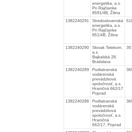
energetika, a.s.
Pri Rajčianke
8591/4B, Žilina
1382240291
Stredoslovenská
51
energetika, a.s.
Pri Rajčianke
851/4B, Žilina
1382240290
Slovak Telekom,
35
a.s.
Bajkalská 28,
Bratislava
1382240289
Podtatranská
36
vodárenská
prevádzková
spoločnosť, a.s.
Hraničná 662/17
Poprad
1382240288
Podtatranská
36
vodárenská
prevádzková
spoločnosť, a.s.
Hraničná
662/17, Poprad