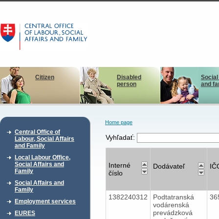
Citizen
Disabled
Social
person
and fa
Home page
Central Office of
Vyhľadať:
Labour, Social Affairs
and Family
Local Labour Office,
Social Affairs and
Interné
Dodávateľ
IČ
Family
číslo
Social Affairs and
Family
1382240312
Podtatranská
36
Employment services
vodárenská
prevádzková
EURES