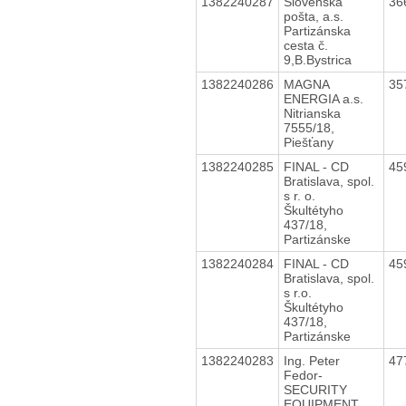
1382240287
Slovenská
36
pošta, a.s.
Partizánska
cesta č.
9,B.Bystrica
1382240286
MAGNA
35
ENERGIA a.s.
Nitrianska
7555/18,
Piešťany
1382240285
FINAL - CD
45
Bratislava, spol.
s r. o.
Škultétyho
437/18,
Partizánske
1382240284
FINAL - CD
45
Bratislava, spol.
s r.o.
Škultétyho
437/18,
Partizánske
1382240283
Ing. Peter
47
Fedor-
SECURITY
EQUIPMENT