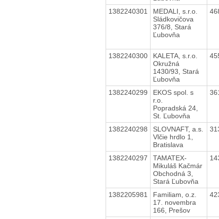
1382240301
MEDALI, s.r.o.
46
Sládkovičova
376/8, Stará
Ľubovňa
1382240300
KALETA, s.r.o.
45
Okružná
1430/93, Stará
Ľubovňa
1382240299
EKOS spol. s
36
r.o.
Popradská 24,
St. Ľubovňa
1382240298
SLOVNAFT, a.s.
31
Vlčie hrdlo 1,
Bratislava
1382240297
TAMATEX-
14
Mikuláš Kačmár
Obchodná 3,
Stará Ľubovňa
1382205981
Familiam, o.z.
42
17. novembra
166, Prešov