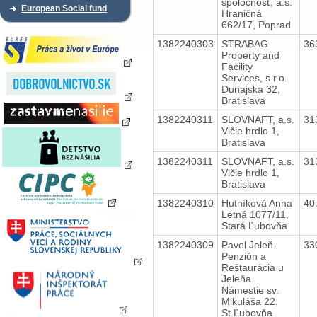
spoločnosť, a.s.
European Social fund
Hraničná
662/17, Poprad
1382240303
STRABAG
36
Property and
Facility
Services, s.r.o.
Dunajska 32,
Bratislava
1382240311
SLOVNAFT, a.s.
31
Vlčie hrdlo 1,
Bratislava
1382240311
SLOVNAFT, a.s.
31
Vlčie hrdlo 1,
Bratislava
1382240310
Hutníková Anna
40
Letná 1077/11,
Stará Ľubovňa
1382240309
Pavel Jeleň-
33
Penzión a
Reštaurácia u
Jeleňa
Námestie sv.
Mikuláša 22,
St.Ľubovňa