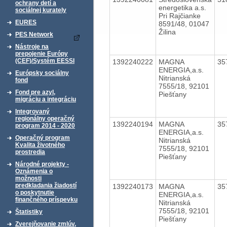
ochrany detí a
energetika a.s.
sociálnej kurately
Pri Rajčianke
EURES
8591/48, 01047
Žilina
PES Network
Nástroje na
prepojenie Európy
(CEF)/Systém EESSI
1392240222
MAGNA
35
ENERGIA,a.s.
Európsky sociálny
Nitrianská
fond
7555/18, 92101
Fond pre azyl,
Piešťany
migráciu a integráciu
Integrovaný
regionálny operačný
1392240194
MAGNA
35
program 2014 - 2020
ENERGIA,a.s.
Operačný program
Nitrianská
Kvalita životného
7555/18, 92101
prostredia
Piešťany
Národné projekty -
Oznámenia o
možnosti
predkladania žiadostí
1392240173
MAGNA
35
o poskytnutie
ENERGIA,a.s.
finančného príspevku
Nitrianská
7555/18, 92101
Štatistiky
Piešťany
Zverejňovanie zmlúv,