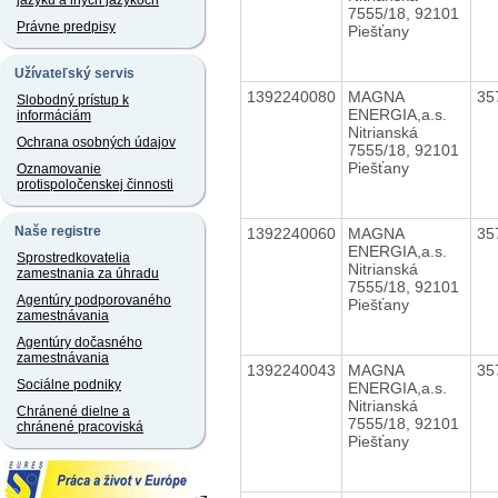
jazyku a iných jazykoch
7555/18, 92101
Právne predpisy
Piešťany
Užívateľský servis
1392240080
MAGNA
35
Slobodný prístup k
ENERGIA,a.s.
informáciám
Nitrianská
Ochrana osobných údajov
7555/18, 92101
Piešťany
Oznamovanie
protispoločenskej činnosti
Naše registre
1392240060
MAGNA
35
ENERGIA,a.s.
Sprostredkovatelia
Nitrianská
zamestnania za úhradu
7555/18, 92101
Agentúry podporovaného
Piešťany
zamestnávania
Agentúry dočasného
zamestnávania
1392240043
MAGNA
35
Sociálne podniky
ENERGIA,a.s.
Nitrianská
Chránené dielne a
7555/18, 92101
chránené pracoviská
Piešťany