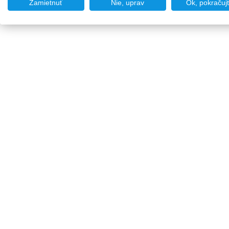
Zamietnuť
Nie, uprav
Ok, pokračuj