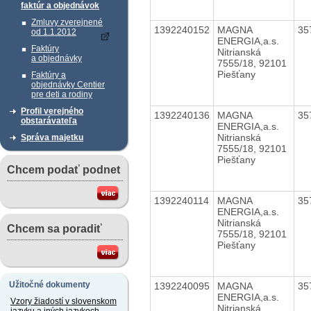
faktúr a objednávok
Zmluvy zverejnené
1392240152
MAGNA
35
od 1.1.2012
ENERGIA,a.s.
Faktúry
Nitrianská
a objednávky
7555/18, 92101
Piešťany
Faktúry a
objednávky Centier
pre deti a rodiny
Profil verejného
1392240136
MAGNA
35
obstarávateľa
ENERGIA,a.s.
Nitrianská
Správa majetku
7555/18, 92101
Piešťany
Chcem podať podnet
1392240114
MAGNA
35
ENERGIA,a.s.
Nitrianská
Chcem sa poradiť
7555/18, 92101
Piešťany
Užitočné dokumenty
1392240095
MAGNA
35
ENERGIA,a.s.
Vzory žiadostí v slovenskom
Nitrianská