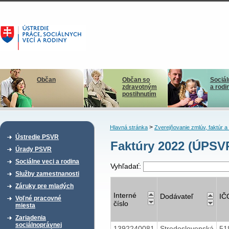
Občan
Občan so
Sociál
zdravotným
a rodi
postihnutím
>
Hlavná stránka
Zverejňovanie zmlúv, faktúr 
Ústredie PSVR
Faktúry 2022 (ÚPSV
Úrady PSVR
Sociálne veci a rodina
Vyhľadať:
Služby zamestnanosti
Záruky pre mladých
Interné
Dodávateľ
IČ
Voľné pracovné
číslo
miesta
Zariadenia
sociálnoprávnej
1392240081
Stredoslovenská
51