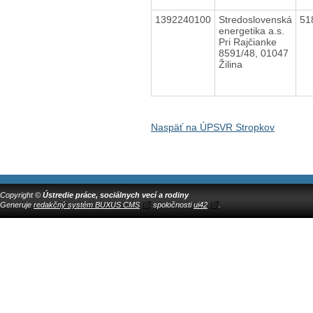
1392240100
Stredoslovenská
51
energetika a.s.
Pri Rajčianke
8591/48, 01047
Žilina
Naspäť na ÚPSVR Stropkov
Copyright ©
Ústredie práce, sociálnych vecí a rodiny
Generuje
redakčný systém BUXUS CMS
spoločnosti
ui42
.