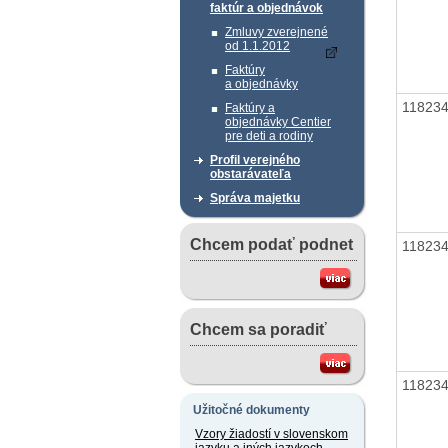
faktúr a objednávok
Zmluvy zverejnené
od 1.1.2012
Faktúry
a objednávky
11823
Faktúry a
objednávky Centier
pre deti a rodiny
Profil verejného
obstarávateľa
Správa majetku
Chcem podať podnet
11823
Chcem sa poradiť
11823
Užitočné dokumenty
Vzory žiadostí v slovenskom