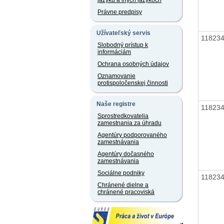
jazyku a iných jazykoch
Právne predpisy
Užívateľský servis
11823
Slobodný prístup k
informáciám
Ochrana osobných údajov
Oznamovanie
protispoločenskej činnosti
Naše registre
11823
Sprostredkovatelia
zamestnania za úhradu
Agentúry podporovaného
zamestnávania
Agentúry dočasného
zamestnávania
Sociálne podniky
11823
Chránené dielne a
chránené pracoviská