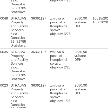
s.r.o.
objektov 4/23
Dunajská
32, 81785
Bratislava
40048
STRABAG
36361127
zmluva o
2880,90
16515/20
Property
posk. sl. -
vrátane
16.7.202
and Facility
Komplexná
DPH
Services,
správa
s.r.o.
objektov 3/23
Dunajská
32, 81785
Bratislava
40035
STRABAG
36361127
zmluva o
2880,90
Property
posk. sl. -
vrátane
and Facility
Komplexná
DPH
Services,
správa
s.r.o.
objektov 2/23
Dunajská
32, 81785
Bratislava
40023
STRABAG
36361127
zmluva o
2880,90
Property
posk. sl. -
vrátane
and Facility
Komplexná
DPH
Services,
správa
s.r.o.
objektov 1/23
Dunajská