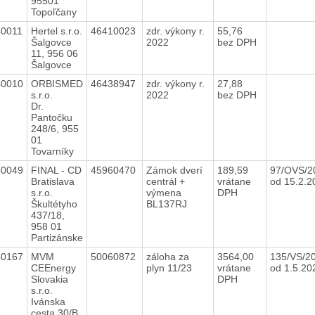
95501
Topoľčany
40011
Hertel s.r.o.
46410023
zdr. výkony r.
55,76
Šalgovce
2022
bez DPH
11, 956 06
Šalgovce
40010
ORBISMED
46438947
zdr. výkony r.
27,88
s.r.o.
2022
bez DPH
Dr.
Pantočku
248/6, 955
01
Tovarníky
40049
FINAL - CD
45960470
Zámok dverí
189,59
97/OVS/2
Bratislava
centrál +
vrátane
od 15.2.
s.r.o.
výmena
DPH
Škultétyho
BL137RJ
437/18,
958 01
Partizánske
40167
MVM
50060872
záloha za
3564,00
135/VS/2
CEEnergy
plyn 11/23
vrátane
od 1.5.2
Slovakia
DPH
s.r.o.
Ivánska
cesta 30/B,