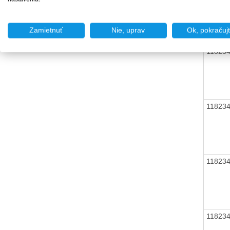
Zamietnuť
Nie, uprav
Ok, pokračuj
11823
11823
11823
11823