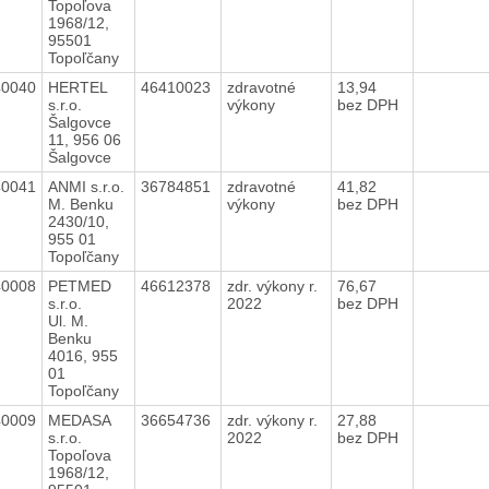
Topoľova
1968/12,
95501
Topoľčany
40040
HERTEL
46410023
zdravotné
13,94
s.r.o.
výkony
bez DPH
Šalgovce
11, 956 06
Šalgovce
40041
ANMI s.r.o.
36784851
zdravotné
41,82
M. Benku
výkony
bez DPH
2430/10,
955 01
Topoľčany
40008
PETMED
46612378
zdr. výkony r.
76,67
s.r.o.
2022
bez DPH
Ul. M.
Benku
4016, 955
01
Topoľčany
40009
MEDASA
36654736
zdr. výkony r.
27,88
s.r.o.
2022
bez DPH
Topoľova
1968/12,