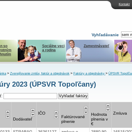
Kontakt
Vyhľadávanie
n so
Sociálne veci
Zamestnávateľ
votným
a rodina
ihnutím
>
>
>
ánka
Zverejňovanie zmlúv, faktúr a objednávok
Faktúry a objednávky
ÚPSVR Topoľča
úry 2023 (ÚPSVR Topoľčany)
ť:
IČO
Zmluva
Hodnota
Faktúrované
Dodávateľ
plnenia v
plnenie
€
40133
STRABAG
36361127
zmluva o
2880,90
16515/20