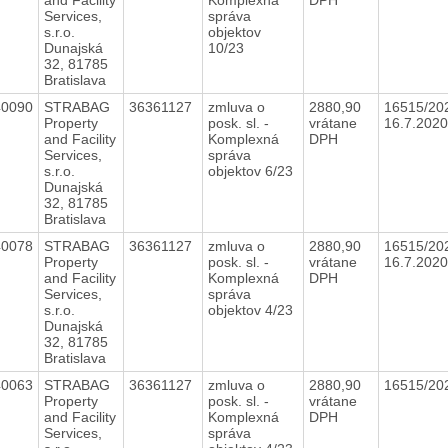
Services,
správa
s.r.o.
objektov
Dunajská
10/23
32, 81785
Bratislava
40090
STRABAG
36361127
zmluva o
2880,90
16515/20
Property
posk. sl. -
vrátane
16.7.202
and Facility
Komplexná
DPH
Services,
správa
s.r.o.
objektov 6/23
Dunajská
32, 81785
Bratislava
40078
STRABAG
36361127
zmluva o
2880,90
16515/20
Property
posk. sl. -
vrátane
16.7.202
and Facility
Komplexná
DPH
Services,
správa
s.r.o.
objektov 4/23
Dunajská
32, 81785
Bratislava
40063
STRABAG
36361127
zmluva o
2880,90
16515/20
Property
posk. sl. -
vrátane
and Facility
Komplexná
DPH
Services,
správa