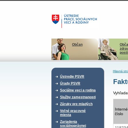
Občan
Obča
zdra
post
Hlavná str
Ústredie PSVR
Fakt
Úrady PSVR
Sociálne veci a rodina
Vyhľada
Služby zamestnanosti
Záruky pre mladých
Interné
Voľné pracovné
číslo
miesta
Zariadenia
sociálnoprávnej
11823