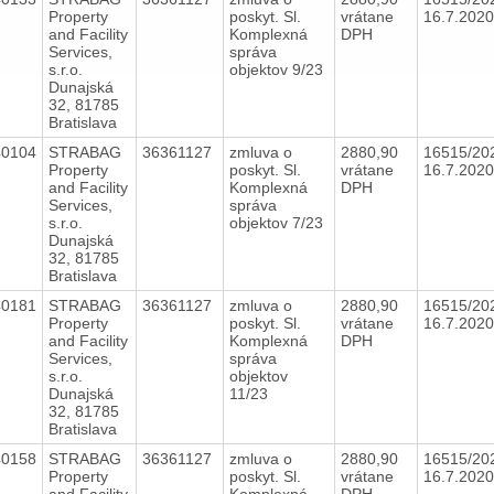
Property
poskyt. Sl.
vrátane
16.7.202
and Facility
Komplexná
DPH
Services,
správa
s.r.o.
objektov 9/23
Dunajská
32, 81785
Bratislava
40104
STRABAG
36361127
zmluva o
2880,90
16515/20
Property
poskyt. Sl.
vrátane
16.7.202
and Facility
Komplexná
DPH
Services,
správa
s.r.o.
objektov 7/23
Dunajská
32, 81785
Bratislava
40181
STRABAG
36361127
zmluva o
2880,90
16515/20
Property
poskyt. Sl.
vrátane
16.7.202
and Facility
Komplexná
DPH
Services,
správa
s.r.o.
objektov
Dunajská
11/23
32, 81785
Bratislava
40158
STRABAG
36361127
zmluva o
2880,90
16515/20
Property
poskyt. Sl.
vrátane
16.7.202
and Facility
Komplexná
DPH