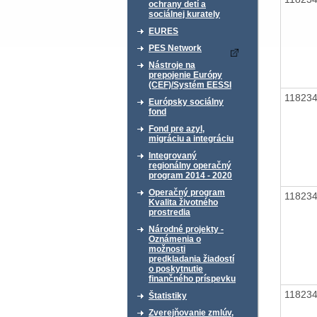
ochrany detí a
sociálnej kurately
EURES
PES Network
Nástroje na
prepojenie Európy
(CEF)/Systém EESSI
11823
Európsky sociálny
fond
Fond pre azyl,
migráciu a integráciu
Integrovaný
regionálny operačný
program 2014 - 2020
Operačný program
11823
Kvalita životného
prostredia
Národné projekty -
Oznámenia o
možnosti
predkladania žiadostí
o poskytnutie
finančného príspevku
11823
Štatistiky
Zverejňovanie zmlúv,