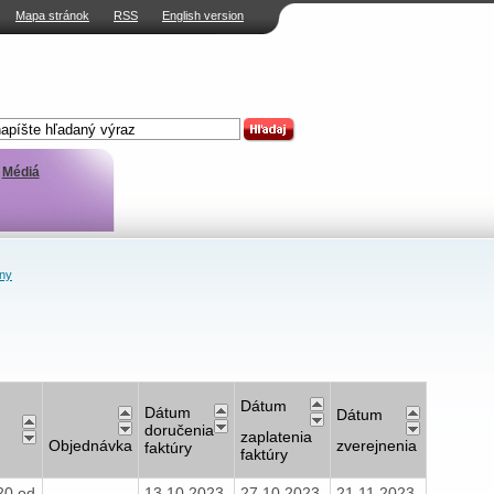
Mapa stránok
RSS
English version
Médiá
ny
Dátum
Dátum
Dátum
doručenia
zaplatenia
Objednávka
zverejnenia
faktúry
faktúry
20 od
13.10.2023
27.10.2023
21.11.2023