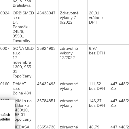
32, 81785
Bratislava
40024
ORBISMED
46438947
Zdravotné
20,91
s.r.o.
výkony 7-
vrátane
Dr.
9/2022
DPH
Pantočku
248/6,
95501
Tovarníky
40007
SOŇA MED
35924993
zdravotné
6,97
s.r.o.
výkony
bez DPH
17.
12/2022
novembra
1300, 955
01
Topoľčany
40160
DAMATI
46432493
zdravotné
111,52
447,448/
s.r.o
výkony
bez DPH
Z.z.
Bojná 484
40135
ANMI s.r.o.
36784851
zdravotné
146,37
447,448/
M.Benku
výkony
bez DPH
Z.z.
2430/10,
955 01
 našich
Topoľčany
velého
40136
MEDASA
36654736
zdravotné
48,79
447,448/