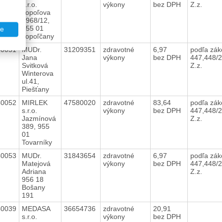
s.r.o.
výkony
bez DPH
Z.z.
Topoľova
1968/12,
955 01
te
Topoľčany
40051
MUDr.
31209351
zdravotné
6,97
podľa zá
Jana
výkony
bez DPH
447,448/
Svitková
Z.z.
Winterova
ul.41,
Piešťany
40052
MIRLEK
47580020
zdravotné
83,64
podľa zá
s.r.o.
výkony
bez DPH
447,448/
Jazmínová
Z.z.
389, 955
01
Tovarníky
40053
MUDr.
31843654
zdravotné
6,97
podľa zá
Matejová
výkony
bez DPH
447,448/
Adriana
Z.z.
956 18
Bošany
191
40039
MEDASA
36654736
zdravotné
20,91
s.r.o.
výkony
bez DPH