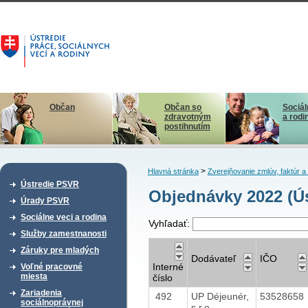
Občan
Občan so
Sociál
zdravotným
a rodi
postihnutím
>
Hlavná stránka
Zverejňovanie zmlúv, faktúr 
Ústredie PSVR
Objednávky 2022 (Ús
Úrady PSVR
Sociálne veci a rodina
Vyhľadať:
Služby zamestnanosti
Záruky pre mladých
Dodávateľ
IČO
Interné
Voľné pracovné
miesta
číslo
Zariadenia
492
UP Déjeunér,
53528658
sociálnoprávnej
s.r.o.