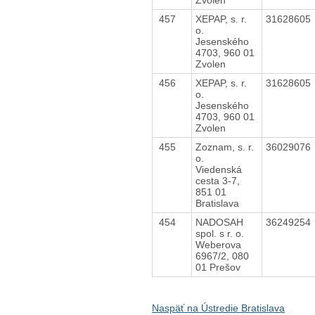
457
XEPAP, s. r.
31628605
o.
Jesenského
4703, 960 01
Zvolen
456
XEPAP, s. r.
31628605
o.
Jesenského
4703, 960 01
Zvolen
455
Zoznam, s. r.
36029076
o.
Viedenská
cesta 3-7,
851 01
Bratislava
454
NADOSAH
36249254
spol. s r. o.
Weberova
6967/2, 080
01 Prešov
Naspäť na Ústredie Bratislava