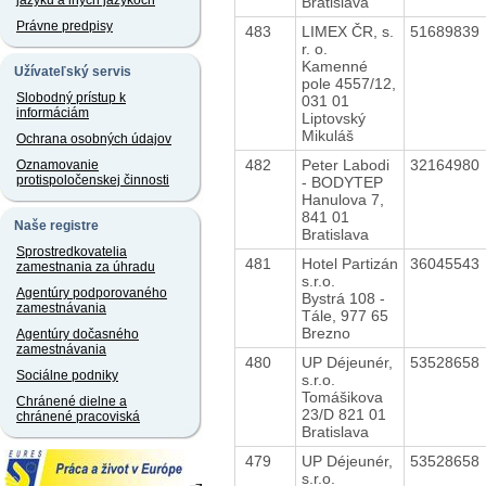
jazyku a iných jazykoch
Bratislava
Právne predpisy
483
LIMEX ČR, s.
51689839
r. o.
Kamenné
Užívateľský servis
pole 4557/12,
Slobodný prístup k
031 01
informáciám
Liptovský
Mikuláš
Ochrana osobných údajov
482
Peter Labodi
32164980
Oznamovanie
protispoločenskej činnosti
- BODYTEP
Hanulova 7,
841 01
Naše registre
Bratislava
Sprostredkovatelia
481
Hotel Partizán
36045543
zamestnania za úhradu
s.r.o.
Agentúry podporovaného
Bystrá 108 -
zamestnávania
Tále, 977 65
Brezno
Agentúry dočasného
zamestnávania
480
UP Déjeunér,
53528658
Sociálne podniky
s.r.o.
Tomášikova
Chránené dielne a
23/D 821 01
chránené pracoviská
Bratislava
479
UP Déjeunér,
53528658
s.r.o.