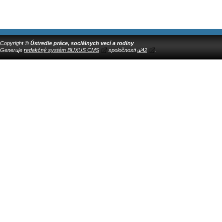
Copyright ©
Ústredie práce, sociálnych vecí a rodiny
Generuje
redakčný systém BUXUS CMS
spoločnosti
ui42
.