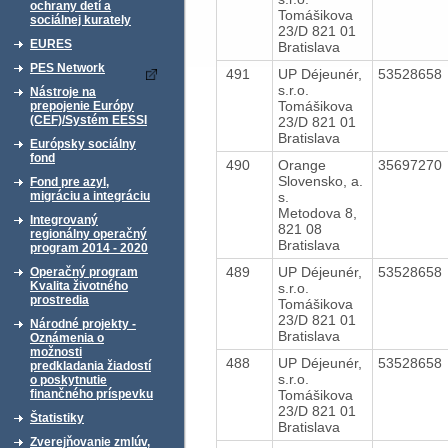
ochrany detí a
Tomášikova
sociálnej kurately
23/D 821 01
EURES
Bratislava
PES Network
491
UP Déjeunér,
53528658
s.r.o.
Nástroje na
Tomášikova
prepojenie Európy
(CEF)/Systém EESSI
23/D 821 01
Bratislava
Európsky sociálny
fond
490
Orange
35697270
Slovensko, a.
Fond pre azyl,
s.
migráciu a integráciu
Metodova 8,
Integrovaný
821 08
regionálny operačný
Bratislava
program 2014 - 2020
489
UP Déjeunér,
53528658
Operačný program
Kvalita životného
s.r.o.
prostredia
Tomášikova
23/D 821 01
Národné projekty -
Bratislava
Oznámenia o
možnosti
488
UP Déjeunér,
53528658
predkladania žiadostí
s.r.o.
o poskytnutie
Tomášikova
finančného príspevku
23/D 821 01
Štatistiky
Bratislava
Zverejňovanie zmlúv,