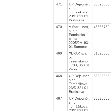
471
UP Déjeunér,
53528658
s.r.o.
Tomášikova
23/D 821 01
Bratislava
470
V Star Lines,
45566739
s. r. o.
Pomlejská
cesta
2205/2A, 931
01 Šamorín
469
XEPAP, s. r.
31628605
o.
Jesenského
4703, 960 01
Zvolen
468
UP Déjeunér,
53528658
s.r.o.
Tomášikova
23/D 821 01
Bratislava
467
UP Déjeunér,
53528658
s.r.o.
Tomášikova
23/D 821 01