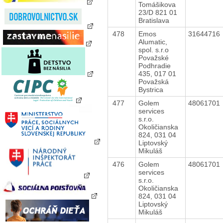
Tomášikova
23/D 821 01
Bratislava
478
Emos
31644716
Alumatic,
spol. s.r.o
Považské
Podhradie
435, 017 01
Považská
Bystrica
477
Golem
48061701
services
s.r.o.
Okoličianska
824, 031 04
Liptovský
Mikuláš
476
Golem
48061701
services
s.r.o.
Okoličianska
824, 031 04
Liptovský
Mikuláš