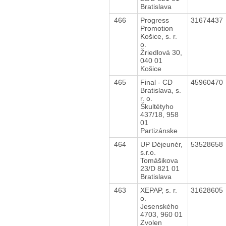
Bratislava
466
Progress
31674437
Promotion
Košice, s. r.
o.
Žriedlová 30,
040 01
Košice
465
Final - CD
45960470
Bratislava, s.
r. o.
Škultétyho
437/18, 958
01
Partizánske
464
UP Déjeunér,
53528658
s.r.o.
Tomášikova
23/D 821 01
Bratislava
463
XEPAP, s. r.
31628605
o.
Jesenského
4703, 960 01
Zvolen