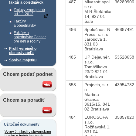
487
Mivasoft spol
36289906
faktúr a objednávok
s.r.o.
Zmluvy zverejnené
M.R.Štefánika
od 1.1.2012
14, 927 01
Šaľa
Faktúry
a objednávky
486
Spoločnosť N
46887491
Faktúry a
Press, s. r. o.
objednávky Centier
Jarošova 1,
pre deti a rodiny
831 03
Bratislava
Profil verejného
obstarávateľa
485
UP Déjeunér,
53528658
Správa majetku
s.r.o.
Tomášikova
23/D 821 01
Chcem podať podnet
Bratislava
558
Projects, s. r.
43954782
o.
Martina
Granca
Chcem sa poradiť
3615/15, 841
02 Bratislava
484
EUROSOFA
35857820
s.r.o.
Užitočné dokumenty
Rožňavská 1,
831 04
Vzory žiadostí v slovenskom