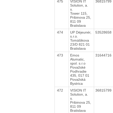
475
VISION IT
36815799
Solution, a.
s.
Tower 115,
Pribinova 25,
811 09
Bratislava
474
UP Déjeunér,
53528658
s.r.o.
Tomášikova
23/D 821 01
Bratislava
473
Emos
31644716
Alumatic,
spol. s.r.o
Považské
Podhradie
435, 017 01
Považská
Bystrica
472
VISION IT
36815799
Solution, a.
s.
Pribinova 25,
811 09
Bratislava