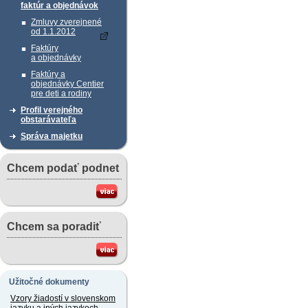
faktúr a objednávok
Zmluvy zverejnené
od 1.1.2012
Faktúry
a objednávky
Faktúry a
objednávky Centier
pre deti a rodiny
Profil verejného
obstarávateľa
Správa majetku
Chcem podať podnet
Chcem sa poradiť
Užitočné dokumenty
Vzory žiadostí v slovenskom