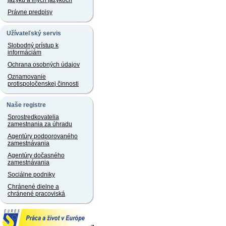
jazyku a iných jazykoch
Právne predpisy
Užívateľský servis
Slobodný prístup k
informáciám
Ochrana osobných údajov
Oznamovanie
protispoločenskej činnosti
Naše registre
Sprostredkovatelia
zamestnania za úhradu
Agentúry podporovaného
zamestnávania
Agentúry dočasného
zamestnávania
Sociálne podniky
Chránené dielne a
chránené pracoviská