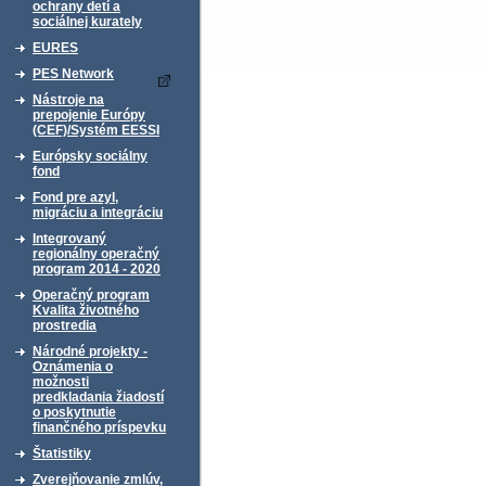
ochrany detí a
sociálnej kurately
EURES
PES Network
Nástroje na
prepojenie Európy
(CEF)/Systém EESSI
Európsky sociálny
fond
Fond pre azyl,
migráciu a integráciu
Integrovaný
regionálny operačný
program 2014 - 2020
Operačný program
Kvalita životného
prostredia
Národné projekty -
Oznámenia o
možnosti
predkladania žiadostí
o poskytnutie
finančného príspevku
Štatistiky
Zverejňovanie zmlúv,