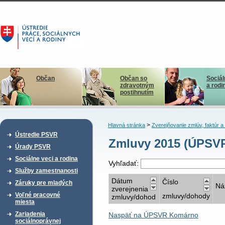
Občan
Občan so
Sociál
zdravotným
a rodi
postihnutím
>
Hlavná stránka
Zverejňovanie zmlúv, faktúr 
Ústredie PSVR
Zmluvy 2015 (ÚPSV
Úrady PSVR
Sociálne veci a rodina
Vyhľadať:
Služby zamestnanosti
Dátum
Číslo
Záruky pre mladých
Ná
zverejnenia
Voľné pracovné
zmluvy/dohody
zmluvy/dohod
miesta
Zariadenia
Naspäť na ÚPSVR Komárno
sociálnoprávnej