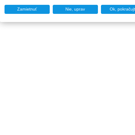
Zamietnuť
Nie, uprav
Ok, pokračuj