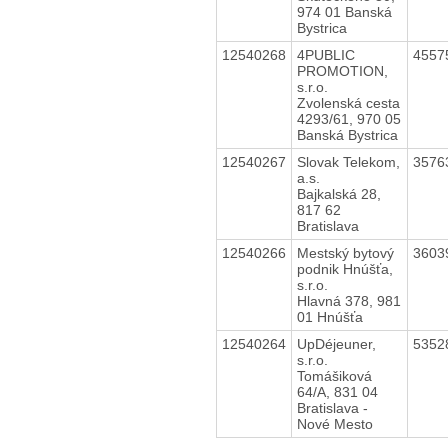
974 01 Banská
Bystrica
12540268
4PUBLIC
4557
PROMOTION,
s.r.o.
Zvolenská cesta
4293/61, 970 05
Banská Bystrica
12540267
Slovak Telekom,
3576
a.s.
Bajkalská 28,
817 62
Bratislava
12540266
Mestský bytový
3603
podnik Hnúšťa,
s.r.o.
Hlavná 378, 981
01 Hnúšťa
12540264
UpDéjeuner,
5352
s.r.o.
Tomášiková
64/A, 831 04
Bratislava -
Nové Mesto