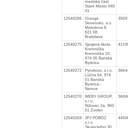
mestská časť
Staré Mesto 040
01
12540285
Orange
3569
Slovensko, a.s.
Metodova 8,
821 08
Bratislava
12540275
Spojená škola
4219
Kremnička
Kremnička 10,
974 05 Banská
Bystrica
12540272
Pyroboss, s.r.o.
3664
Lúčna 64, 974
01 Banská
Bystrica -
Nemce
12540270
WEBY GROUP,
3604
s.r.o.
Nižovec 2a, 960
01 Zvolen
12540269
JPJ POBOZ
4450
s.r.o.
Skuteckého 30,