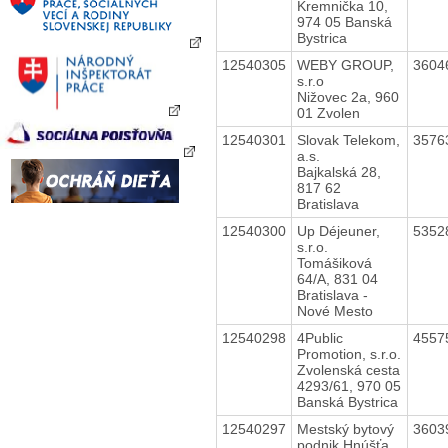
Kremnička 10,
974 05 Banská
Bystrica
12540305
WEBY GROUP,
3604
s.r.o
Nižovec 2a, 960
01 Zvolen
12540301
Slovak Telekom,
3576
a.s.
Bajkalská 28,
817 62
Bratislava
12540300
Up Déjeuner,
5352
s.r.o.
Tomášiková
64/A, 831 04
Bratislava -
Nové Mesto
12540298
4Public
4557
Promotion, s.r.o.
Zvolenská cesta
4293/61, 970 05
Banská Bystrica
12540297
Mestský bytový
3603
podnik Hnúšťa,