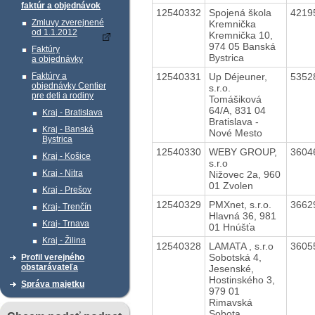
faktúr a objednávok
12540332
Spojená škola
4219
Zmluvy zverejnené
Kremnička
od 1.1.2012
Kremnička 10,
974 05 Banská
Faktúry
Bystrica
a objednávky
12540331
Up Déjeuner,
5352
Faktúry a
objednávky Centier
s.r.o.
pre deti a rodiny
Tomášiková
64/A, 831 04
Kraj - Bratislava
Bratislava -
Kraj - Banská
Nové Mesto
Bystrica
12540330
WEBY GROUP,
3604
Kraj - Košice
s.r.o
Kraj - Nitra
Nižovec 2a, 960
01 Zvolen
Kraj - Prešov
12540329
PMXnet, s.r.o.
3662
Kraj- Trenčín
Hlavná 36, 981
Kraj- Trnava
01 Hnúšťa
Kraj - Žilina
12540328
LAMATA , s.r.o
3605
Sobotská 4,
Profil verejného
obstarávateľa
Jesenské,
Hostinského 3,
Správa majetku
979 01
Rimavská
Sobota