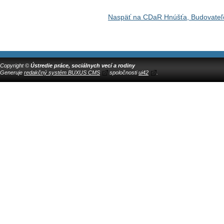
Naspäť na CDaR Hnúšťa, Budovateľ
Copyright ©
Ústredie práce, sociálnych vecí a rodiny
Generuje
redakčný systém BUXUS CMS
spoločnosti
ui42
.