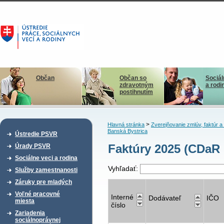
Občan
Občan so
Sociál
zdravotným
a rodi
postihnutím
>
Hlavná stránka
Zverejňovanie zmlúv, faktúr 
Banská Bystrica
Ústredie PSVR
Faktúry 2025 (CDaR 
Úrady PSVR
Sociálne veci a rodina
Vyhľadať:
Služby zamestnanosti
Záruky pre mladých
Voľné pracovné
Interné
Dodávateľ
IČO
miesta
číslo
Zariadenia
sociálnoprávnej