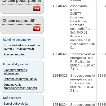
Chcem podať podnet
12540327
osobnyudaj,
5052
s.r.o.
DUETT
Bussines
Chcem sa poradiť
Residence,
Námestie
osloboditeľov
3/A, 040 01
Košice -
mestská časť
Užitočné dokumenty
Staré Mesto 040
Vzory žiadostí v slovenskom
01
jazyku a iných jazykoch
12540326
Stredoslovenská
5006
Právne predpisy
energetika, a.s.
Pri Rajčianke
Užívateľský servis
8591/43, 010 47
Žilina
Slobodný prístup k
informáciám
12540325
Stredoslovenská
5186
energetika, a.s.
Ochrana osobných údajov
Pri Rajčianke
Oznamovanie
8591/43, 010 47
protispoločenskej činnosti
Žilina
Naše registre
Sprostredkovatelia
12540324
Stredoslovenská
5186