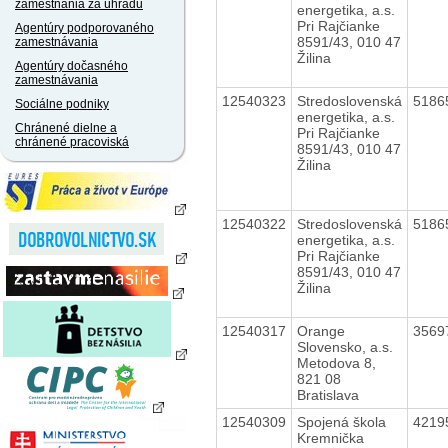
zamestnania za úhradu
energetika, a.s.
Pri Rajčianke
Agentúry podporovaného
8591/43, 010 47
zamestnávania
Žilina
Agentúry dočasného
zamestnávania
12540323
Stredoslovenská
5186
Sociálne podniky
energetika, a.s.
Chránené dielne a
Pri Rajčianke
chránené pracoviská
8591/43, 010 47
Žilina
12540322
Stredoslovenská
5186
energetika, a.s.
Pri Rajčianke
8591/43, 010 47
Žilina
12540317
Orange
3569
Slovensko, a.s.
Metodova 8,
821 08
Bratislava
12540309
Spojená škola
4219
Kremnička