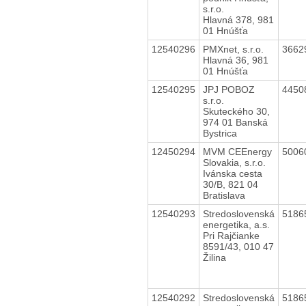
s.r.o.
Hlavná 378, 981
01 Hnúšťa
12540296
PMXnet, s.r.o.
3662
Hlavná 36, 981
01 Hnúšťa
12540295
JPJ POBOZ
4450
s.r.o.
Skuteckého 30,
974 01 Banská
Bystrica
12450294
MVM CEEnergy
5006
Slovakia, s.r.o.
Ivánska cesta
30/B, 821 04
Bratislava
12540293
Stredoslovenská
5186
energetika, a.s.
Pri Rajčianke
8591/43, 010 47
Žilina
12540292
Stredoslovenská
5186