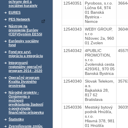
ochrany detí a
12540351
Pyroboss, s.r.o.
3664
sociálnej kurately
Lúčna 64, 974
01 Banská
EURES
Bystrica -
PES Network
Nemce
Nástroje na
12540343
WEBY GROUP,
3604
prepojenie Európy
s.r.o
(CEF)/Systém EESSI
Nižovec 2a, 960
Európsky sociálny
01 Zvolen
fond
12540342
4PUBLIC
4557
Fond pre azyl,
PROMOTION,
migráciu a integráciu
s.r.o.
Integrovaný
Zvolenská cesta
regionálny operačný
4293/61, 970 05
program 2014 - 2020
Banská Bystrica
Operačný program
12540340
Slovak Telekom,
3576
Kvalita životného
a.s.
prostredia
Bajkalská 28,
Národné projekty -
817 62
Oznámenia o
Bratislava
možnosti
predkladania žiadostí
12540336
Mestský bytový
3603
o poskytnutie
podnik Hnúšťa,
finančného príspevku
s.r.o.
Štatistiky
Hlavná 378, 981
01 Hnúšťa
Zverejňovanie zmlúv,