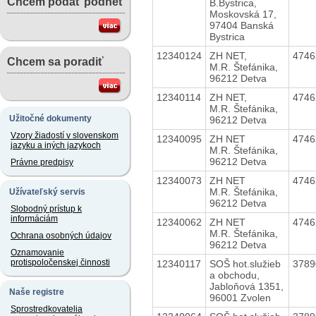
Chcem podať podnet
B.Bystrica,
Moskovská 17,
97404 Banská
Bystrica
12340124
ZH NET,
474
Chcem sa poradiť
M.R. Štefánika,
96212 Detva
12340114
ZH NET,
474
M.R. Štefánika,
Užitočné dokumenty
96212 Detva
Vzory žiadostí v slovenskom
12340095
ZH NET
474
jazyku a iných jazykoch
M.R. Štefánika,
96212 Detva
Právne predpisy
12340073
ZH NET
474
M.R. Štefánika,
Užívateľský servis
96212 Detva
Slobodný prístup k
informáciám
12340062
ZH NET
474
M.R. Štefánika,
Ochrana osobných údajov
96212 Detva
Oznamovanie
protispoločenskej činnosti
12340117
SOŠ hot.služieb
378
a obchodu,
Jabloňová 1351,
Naše registre
96001 Zvolen
Sprostredkovatelia