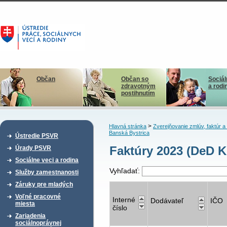
Občan
Občan so
Sociál
zdravotným
a rodi
postihnutím
>
Hlavná stránka
Zverejňovanie zmlúv, faktúr 
Banská Bystrica
Ústredie PSVR
Faktúry 2023 (DeD K
Úrady PSVR
Sociálne veci a rodina
Vyhľadať:
Služby zamestnanosti
Záruky pre mladých
Voľné pracovné
Interné
Dodávateľ
IČO
miesta
číslo
Zariadenia
sociálnoprávnej