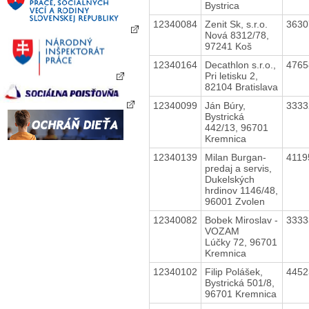
Bystrica
12340084
Zenit Sk, s.r.o.
363
Nová 8312/78,
97241 Koš
12340164
Decathlon s.r.o.,
476
Pri letisku 2,
82104 Bratislava
12340099
Ján Búry,
333
Bystrická
442/13, 96701
Kremnica
12340139
Milan Burgan-
411
predaj a servis,
Dukelských
hrdinov 1146/48,
96001 Zvolen
12340082
Bobek Miroslav -
333
VOZAM
Lúčky 72, 96701
Kremnica
12340102
Filip Polášek,
445
Bystrická 501/8,
96701 Kremnica