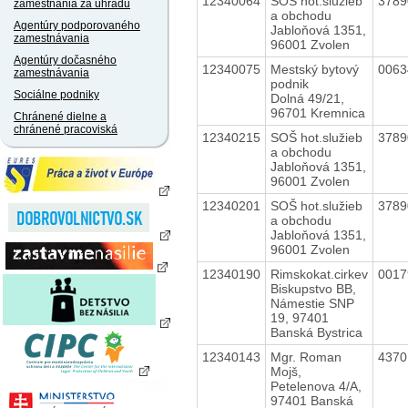
12340064
SOŠ hot.služieb
378
zamestnania za úhradu
a obchodu
Agentúry podporovaného
Jabloňová 1351,
zamestnávania
96001 Zvolen
Agentúry dočasného
12340075
Mestský bytový
006
zamestnávania
podnik
Sociálne podniky
Dolná 49/21,
96701 Kremnica
Chránené dielne a
chránené pracoviská
12340215
SOŠ hot.služieb
378
a obchodu
Jabloňová 1351,
96001 Zvolen
12340201
SOŠ hot.služieb
378
a obchodu
Jabloňová 1351,
96001 Zvolen
12340190
Rimskokat.cirkev
001
Biskupstvo BB,
Námestie SNP
19, 97401
Banská Bystrica
12340143
Mgr. Roman
437
Mojš,
Petelenova 4/A,
97401 Banská