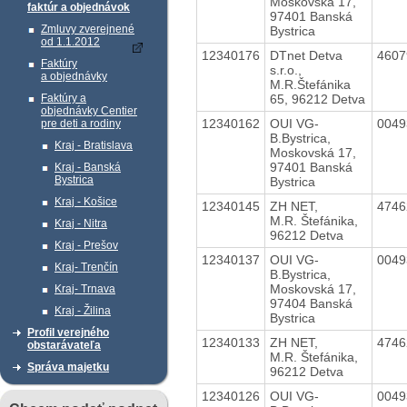
Moskovská 17,
faktúr a objednávok
97401 Banská
Zmluvy zverejnené
Bystrica
od 1.1.2012
12340176
DTnet Detva
460
Faktúry
s.r.o.,
a objednávky
M.R.Štefánika
65, 96212 Detva
Faktúry a
objednávky Centier
12340162
OUI VG-
004
pre deti a rodiny
B.Bystrica,
Kraj - Bratislava
Moskovská 17,
97401 Banská
Kraj - Banská
Bystrica
Bystrica
Kraj - Košice
12340145
ZH NET,
474
M.R. Štefánika,
Kraj - Nitra
96212 Detva
Kraj - Prešov
12340137
OUI VG-
004
Kraj- Trenčín
B.Bystrica,
Moskovská 17,
Kraj- Trnava
97404 Banská
Kraj - Žilina
Bystrica
Profil verejného
12340133
ZH NET,
474
obstarávateľa
M.R. Štefánika,
Správa majetku
96212 Detva
12340126
OUI VG-
004