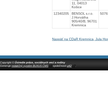
11, 04013
Košice
12340205
BENSOL s.r.o.
507
J.Horvátha
905/40/B, 96701
Kremnica
Naspäť na CDaR Kremnica, Jula Hor
Copyright ©
Ústredie práce, sociálnych vecí a rodiny
Generuje
redakčný systém BUXUS CMS
spoločnosti
ui42
.