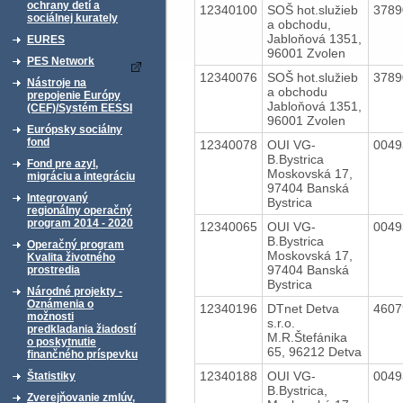
ochrany detí a
12340100
SOŠ hot.služieb
378
sociálnej kurately
a obchodu,
Jabloňová 1351,
EURES
96001 Zvolen
PES Network
12340076
SOŠ hot.služieb
378
Nástroje na
a obchodu
prepojenie Európy
Jabloňová 1351,
(CEF)/Systém EESSI
96001 Zvolen
Európsky sociálny
fond
12340078
OUI VG-
004
B.Bystrica
Fond pre azyl,
Moskovská 17,
migráciu a integráciu
97404 Banská
Integrovaný
Bystrica
regionálny operačný
program 2014 - 2020
12340065
OUI VG-
004
B.Bystrica
Operačný program
Moskovská 17,
Kvalita životného
97404 Banská
prostredia
Bystrica
Národné projekty -
Oznámenia o
12340196
DTnet Detva
460
možnosti
s.r.o.
predkladania žiadostí
M.R.Štefánika
o poskytnutie
65, 96212 Detva
finančného príspevku
12340188
OUI VG-
004
Štatistiky
B.Bystrica,
Zverejňovanie zmlúv,