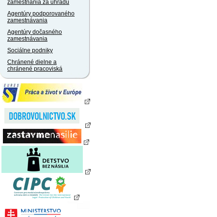
zamestnania za úhradu
Agentúry podporovaného
zamestnávania
Agentúry dočasného
zamestnávania
Sociálne podniky
Chránené dielne a
chránené pracoviská