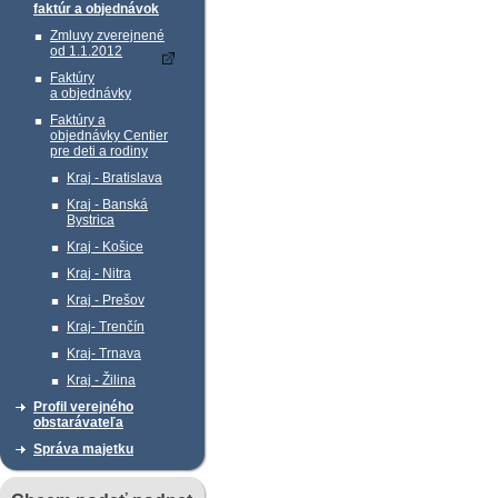
faktúr a objednávok
Zmluvy zverejnené
od 1.1.2012
Faktúry
a objednávky
Faktúry a
objednávky Centier
pre deti a rodiny
Kraj - Bratislava
Kraj - Banská
Bystrica
Kraj - Košice
Kraj - Nitra
Kraj - Prešov
Kraj- Trenčín
Kraj- Trnava
Kraj - Žilina
Profil verejného
obstarávateľa
Správa majetku