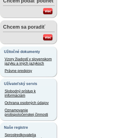
Chcem podať podnet
Chcem sa poradiť
Užitočné dokumenty
Vzory žiadostí v slovenskom
jazyku a iných jazykoch
Právne predpisy
Užívateľský servis
Slobodný prístup k
informáciám
Ochrana osobných údajov
Oznamovanie
protispoločenskej činnosti
Naše registre
Sprostredkovatelia