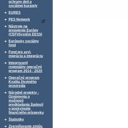
ochrany detí a
sociálnej kurately
EURES
PES Network
Nástroje na
prepojenie Európy
(CEF)/Systém EESSI
Európsky sociálny
fond
Fond pre azyl,
migráciu a integráciu
Integrovaný
regionálny operačný
program 2014 - 2020
Operačný program
Kvalita životného
prostredia
Národné projekty -
Oznámenia o
možnosti
predkladania žiadostí
o poskytnutie
finančného príspevku
Štatistiky
Zverejňovanie zmlúv,