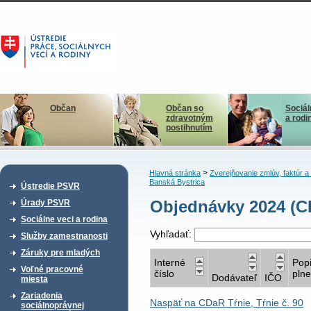
Občan
Občan so
Sociál
zdravotným
a rodi
postihnutím
>
Hlavná stránka
Zverejňovanie zmlúv, faktúr 
Banská Bystrica
Ústredie PSVR
Objednávky 2024 (CD
Úrady PSVR
Sociálne veci a rodina
Vyhľadať:
Služby zamestnanosti
Záruky pre mladých
Interné
Pop
Voľné pracovné
číslo
plne
Dodávateľ
IČO
miesta
Zariadenia
Naspäť na CDaR Tŕnie, Tŕnie č. 90
sociálnoprávnej