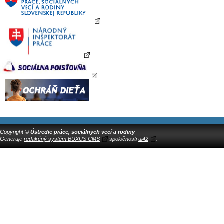
Copyright ©
Ústredie práce, sociálnych vecí a rodiny
Generuje
redakčný systém BUXUS CMS
spoločnosti
ui42
.