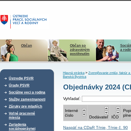
Občan
Občan so
Sociál
zdravotným
a rodi
postihnutím
>
Hlavná stránka
Zverejňovanie zmlúv, faktúr 
Banská Bystrica
Ústredie PSVR
Objednávky 2024 (CD
Úrady PSVR
Sociálne veci a rodina
Vyhľadať:
Služby zamestnanosti
Záruky pre mladých
Interné
Pop
Voľné pracovné
číslo
plne
Dodávateľ
IČO
miesta
Zariadenia
Naspäť na CDaR Tŕnie, Tŕnie č. 90
sociálnoprávnej