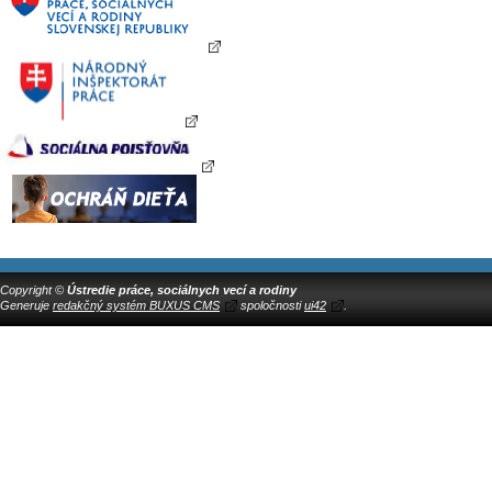
Copyright ©
Ústredie práce, sociálnych vecí a rodiny
Generuje
redakčný systém BUXUS CMS
spoločnosti
ui42
.