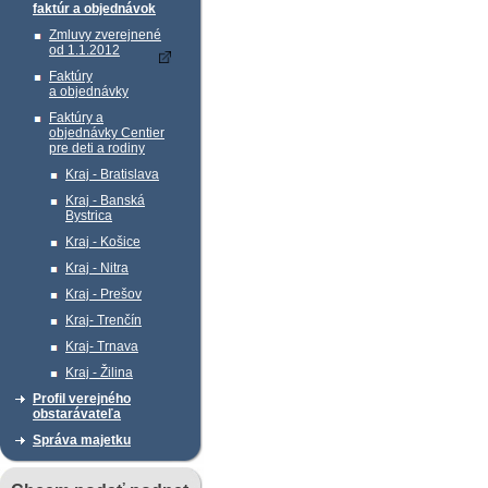
faktúr a objednávok
Zmluvy zverejnené
od 1.1.2012
Faktúry
a objednávky
Faktúry a
objednávky Centier
pre deti a rodiny
Kraj - Bratislava
Kraj - Banská
Bystrica
Kraj - Košice
Kraj - Nitra
Kraj - Prešov
Kraj- Trenčín
Kraj- Trnava
Kraj - Žilina
Profil verejného
obstarávateľa
Správa majetku