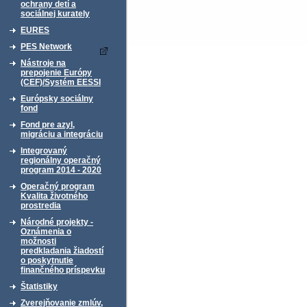
ochrany detí a
sociálnej kurately
EURES
PES Network
Nástroje na
prepojenie Európy
(CEF)/Systém EESSI
Európsky sociálny
fond
Fond pre azyl,
migráciu a integráciu
Integrovaný
regionálny operačný
program 2014 - 2020
Operačný program
Kvalita životného
prostredia
Národné projekty -
Oznámenia o
možnosti
predkladania žiadostí
o poskytnutie
finančného príspevku
Štatistiky
Zverejňovanie zmlúv,