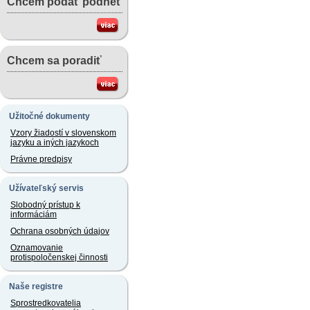
Chcem podať podnet
Chcem sa poradiť
Užitočné dokumenty
Vzory žiadostí v slovenskom
jazyku a iných jazykoch
Právne predpisy
Užívateľský servis
Slobodný prístup k
informáciám
Ochrana osobných údajov
Oznamovanie
protispoločenskej činnosti
Naše registre
Sprostredkovatelia