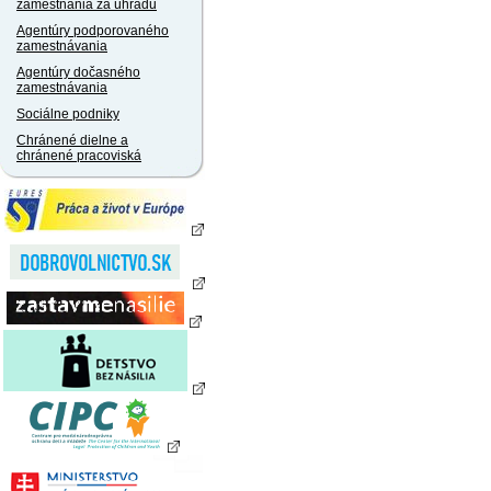
zamestnania za úhradu
Agentúry podporovaného
zamestnávania
Agentúry dočasného
zamestnávania
Sociálne podniky
Chránené dielne a
chránené pracoviská