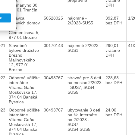
s.r.o.
prepravné
vrátane
Kuzmányho 30,
DPH
911 01 Trenčín
te
020
Správca
50528025
nájomné -
392,87
1/2
bytových domov
2/2023-SUS5
bez DPH
s.r.o.
Clementisova 5,
977 01 Brezno
021
Stavebné
00170143
nájomné 2/2023 -
290,01
41/
bytové družstvo
SUS1
vrátane
Brezno
DPH
Malinovského
12, 977 01
Brezno
022
Odborné učilište
00493767
stravné pre 3 deti
228,63
internátne
na mesiac 2/2023
bez DPH
Viliama Gaňu
- SUS7, SUS4,
Moskovská 17,
SUS5
974 04 Banská
Bystrica
023
Odborné učilište
00493767
ubytovanie 3 deti
24,00
internátne
na šk. internáte
bez DPH
Viliama Gaňu
na 2/2023 -
Moskovská 17,
SUS7,
974 04 Banská
SUS4,SUS5
Bystrica