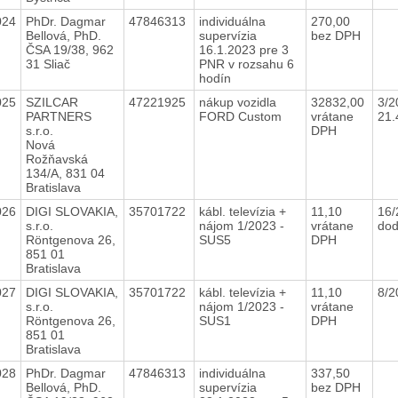
024
PhDr. Dagmar
47846313
individuálna
270,00
Bellová, PhD.
supervízia
bez DPH
ČSA 19/38, 962
16.1.2023 pre 3
31 Sliač
PNR v rozsahu 6
hodín
025
SZILCAR
47221925
nákup vozidla
32832,00
3/2
PARTNERS
FORD Custom
vrátane
21.
s.r.o.
DPH
Nová
Rožňavská
134/A, 831 04
Bratislava
026
DIGI SLOVAKIA,
35701722
kábl. televízia +
11,10
16/
s.r.o.
nájom 1/2023 -
vrátane
dod
Röntgenova 26,
SUS5
DPH
851 01
Bratislava
027
DIGI SLOVAKIA,
35701722
kábl. televízia +
11,10
8/2
s.r.o.
nájom 1/2023 -
vrátane
Röntgenova 26,
SUS1
DPH
851 01
Bratislava
028
PhDr. Dagmar
47846313
individuálna
337,50
Bellová, PhD.
supervízia
bez DPH