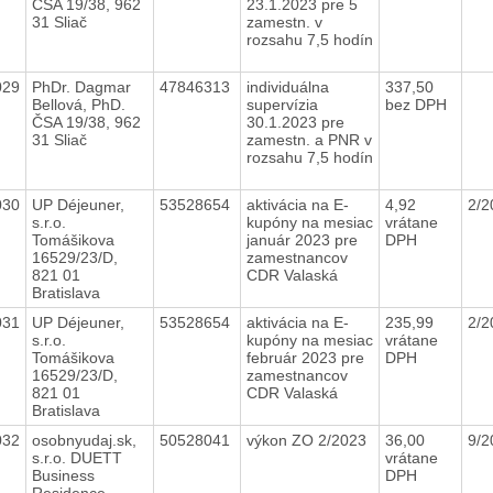
ČSA 19/38, 962
23.1.2023 pre 5
31 Sliač
zamestn. v
rozsahu 7,5 hodín
029
PhDr. Dagmar
47846313
individuálna
337,50
Bellová, PhD.
supervízia
bez DPH
ČSA 19/38, 962
30.1.2023 pre
31 Sliač
zamestn. a PNR v
rozsahu 7,5 hodín
030
UP Déjeuner,
53528654
aktivácia na E-
4,92
2/
s.r.o.
kupóny na mesiac
vrátane
Tomášikova
január 2023 pre
DPH
16529/23/D,
zamestnancov
821 01
CDR Valaská
Bratislava
031
UP Déjeuner,
53528654
aktivácia na E-
235,99
2/
s.r.o.
kupóny na mesiac
vrátane
Tomášikova
február 2023 pre
DPH
16529/23/D,
zamestnancov
821 01
CDR Valaská
Bratislava
032
osobnyudaj.sk,
50528041
výkon ZO 2/2023
36,00
9/2
s.r.o. DUETT
vrátane
Business
DPH
Residence