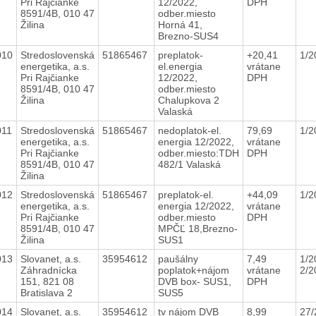
Pri Rajčianke
12/2022,
DPH
8591/4B, 010 47
odber.miesto
Žilina
Horná 41,
Brezno-SUS4
010
Stredoslovenská
51865467
preplatok-
+20,41
1/2
energetika, a.s.
el.energia
vrátane
Pri Rajčianke
12/2022,
DPH
8591/4B, 010 47
odber.miesto
Žilina
Chalupkova 2
Valaská
011
Stredoslovenská
51865467
nedoplatok-el.
79,69
1/2
energetika, a.s.
energia 12/2022,
vrátane
Pri Rajčianke
odber.miesto:TDH
DPH
8591/4B, 010 47
482/1 Valaská
Žilina
012
Stredoslovenská
51865467
preplatok-el.
+44,09
1/2
energetika, a.s.
energia 12/2022,
vrátane
Pri Rajčianke
odber.miesto
DPH
8591/4B, 010 47
MPČĽ 18,Brezno-
Žilina
SUS1
013
Slovanet, a.s.
35954612
paušálny
7,49
1/2
Záhradnícka
poplatok+nájom
vrátane
2/2
151, 821 08
DVB box- SUS1,
DPH
Bratislava 2
SUS5
014
Slovanet, a.s.
35954612
tv nájom DVB
8,99
27/