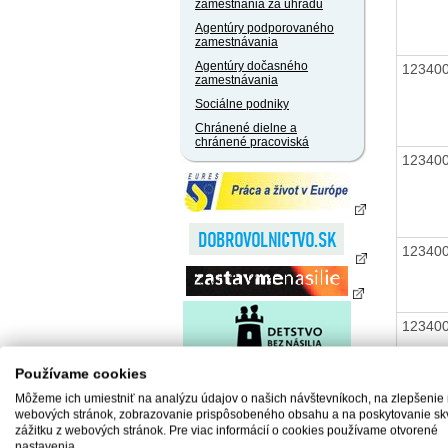
zamestnania za úhradu
Agentúry podporovaného
zamestnávania
Agentúry dočasného
12340
zamestnávania
Sociálne podniky
Chránené dielne a
chránené pracoviská
12340
12340
12340
Používame cookies
Môžeme ich umiestniť na analýzu údajov o našich návštevníkoch, na zlepšenie
webových stránok, zobrazovanie prispôsobeného obsahu a na poskytovanie sk
zážitku z webových stránok. Pre viac informácií o cookies používame otvorené
12340
nastavenia.