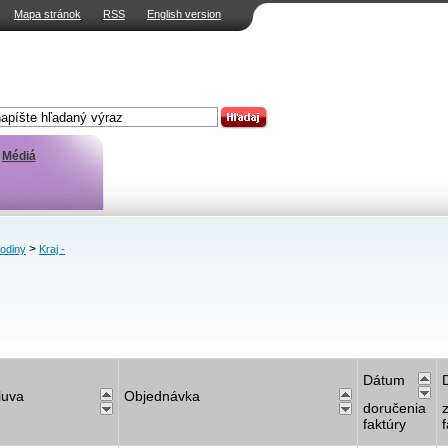
Mapa stránok
RSS
English version
Médiá
>
rodiny
Kraj -
Dátum
luva
Objednávka
doručenia
faktúry