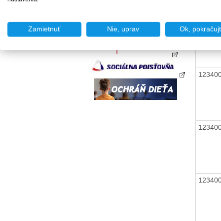
Zamietnuť
Nie, uprav
Ok, pokračuj
12340
12340
12340
12340