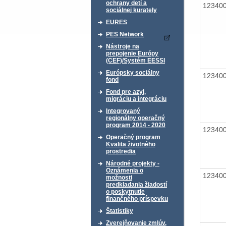
ochrany detí a
12340
sociálnej kurately
EURES
PES Network
Nástroje na
prepojenie Európy
(CEF)/Systém EESSI
Európsky sociálny
12340
fond
Fond pre azyl,
migráciu a integráciu
Integrovaný
regionálny operačný
program 2014 - 2020
12340
Operačný program
Kvalita životného
prostredia
Národné projekty -
Oznámenia o
12340
možnosti
predkladania žiadostí
o poskytnutie
finančného príspevku
Štatistiky
Zverejňovanie zmlúv,