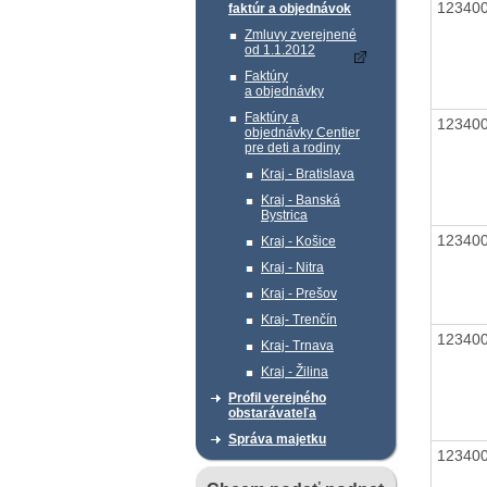
12340
faktúr a objednávok
Zmluvy zverejnené
od 1.1.2012
Faktúry
a objednávky
Faktúry a
12340
objednávky Centier
pre deti a rodiny
Kraj - Bratislava
Kraj - Banská
Bystrica
12340
Kraj - Košice
Kraj - Nitra
Kraj - Prešov
Kraj- Trenčín
12340
Kraj- Trnava
Kraj - Žilina
Profil verejného
obstarávateľa
Správa majetku
12340