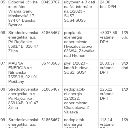
005
Odborné učilište
00493767
ubytovanie 3 deti
24,00
internátne
na šk. internáte
bez DPH
Viliama Gaňu
na 1/2023 -
Moskovská 17,
SUS7,
974 04 Banská
SUS4,SUS5
Bystrica
006
Stredoslovenská
51865467
preplatok-
+3037,56
1/2
energetika, a.s.
el.energia
vrátane
6.6
Pri Rajčianke
odber.miesto
DPH
8591/4B, 010 47
Hviezdoslavova
Žilina
636/94, Závadka
nad Hronom
007
MAGNA
35743565
plyn 1/2023 -
2833,37
9/2
ENERGIA a.s.
kmeň.budova,
vrátane
dod
Nitrianska
SUS1, SUS4
DPH
7555/18, 921 01
Piešťany
008
Stredoslovenská
51865467
nedoplatok-
125,11
1/2
energetika, a.s.
el.energia
vrátane
Pri Rajčianke
12/2022,
DPH
8591/4B, 010 47
odber.miesto
Žilina
Chalupkova 2
Valaská
009
Stredoslovenská
51865467
nedoplatok-
118,14
1/2
energetika, a.s.
el.energia
vrátane