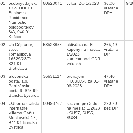
001
osobnyudaj.sk,
50528041
výkon ZO 1/2023
36,00
9/2
s.r.o. DUETT
vrátane
Business
DPH
Residence
Námestie
osloboditeľov
3/A, 040 01
Košice
002
Up Déjeuner,
53528654
aktivácia na E-
265,49
s.r.o.
kupóny na mesiac
vrátane
Tomášikova
1/2023
DPH
16529/23/D,
zamestnanci CDR
821 01
Valaská
Bratislava
003
Slovenská
36631124
prenájom
47,40
pošta, a.s.
P.O.BOX-u za 01-
vrátane
Partizánska
06/2023
DPH
cesta 9, 975 99
Banská Bystrica
004
Odborné učilište
00493767
stravné pre 3 deti
220,70
internátne
na mesiac 1/2023
bez DPH
Viliama Gaňu
- SUS7, SUS5,
Moskovská 17,
SUS4
974 04 Banská
Bystrica