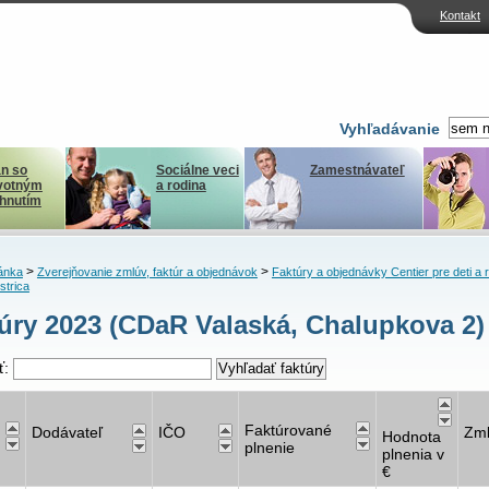
Kontakt
Vyhľadávanie
n so
Sociálne veci
Zamestnávateľ
votným
a rodina
ihnutím
>
>
ánka
Zverejňovanie zmlúv, faktúr a objednávok
Faktúry a objednávky Centier pre deti a 
strica
úry 2023 (CDaR Valaská, Chalupkova 2)
ť:
Faktúrované
Dodávateľ
IČO
Zm
Hodnota
plnenie
plnenia v
€