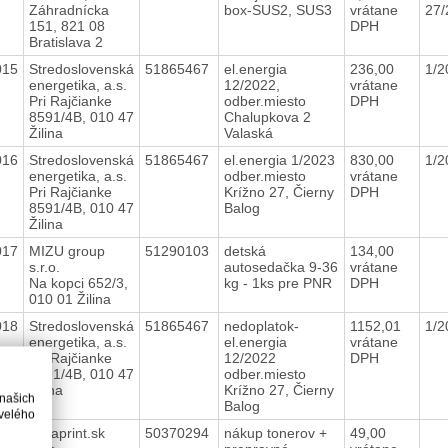
Záhradnícka
box-SUS2, SUS3
vrátane
27/
151, 821 08
DPH
Bratislava 2
015
Stredoslovenská
51865467
el.energia
236,00
1/2
energetika, a.s.
12/2022,
vrátane
Pri Rajčianke
odber.miesto
DPH
8591/4B, 010 47
Chalupkova 2
Žilina
Valaská
016
Stredoslovenská
51865467
el.energia 1/2023
830,00
1/2
energetika, a.s.
odber.miesto
vrátane
Pri Rajčianke
Krížno 27, Čierny
DPH
8591/4B, 010 47
Balog
Žilina
017
MIZU group
51290103
detská
134,00
s.r.o.
autosedačka 9-36
vrátane
Na kopci 652/3,
kg - 1ks pre PNR
DPH
010 01 Žilina
018
Stredoslovenská
51865467
nedoplatok-
1152,01
1/2
energetika, a.s.
el.energia
vrátane
Pri Rajčianke
12/2022
DPH
8591/4B, 010 47
odber.miesto
Žilina
Krížno 27, Čierny
 našich
Balog
velého
019
Gigaprint.sk
50370294
nákup tonerov +
49,00