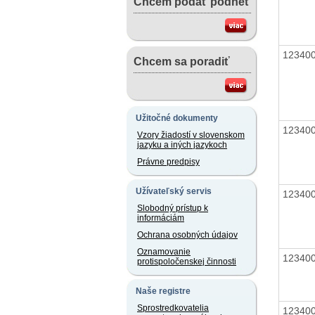
Chcem podať podnet
12340
Chcem sa poradiť
Užitočné dokumenty
12340
Vzory žiadostí v slovenskom
jazyku a iných jazykoch
Právne predpisy
Užívateľský servis
12340
Slobodný prístup k
informáciám
Ochrana osobných údajov
Oznamovanie
12340
protispoločenskej činnosti
Naše registre
Sprostredkovatelia
12340