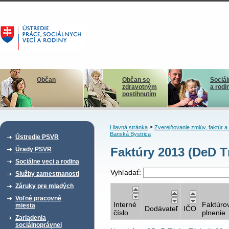
Občan
Občan so
Sociál
zdravotným
a rodi
postihnutím
>
Hlavná stránka
Zverejňovanie zmlúv, faktúr 
Banská Bystrica
Ústredie PSVR
Faktúry 2013 (DeD Tŕ
Úrady PSVR
Sociálne veci a rodina
Vyhľadať:
Služby zamestnanosti
Záruky pre mladých
Voľné pracovné
Interné
Faktúro
miesta
Dodávateľ
IČO
číslo
plnenie
Zariadenia
sociálnoprávnej