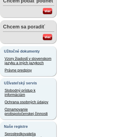
Chcem podať podnet
Chcem sa poradiť
Užitočné dokumenty
Vzory žiadostí v slovenskom
jazyku a iných jazykoch
Právne predpisy
Užívateľský servis
Slobodný prístup k
informáciám
Ochrana osobných údajov
Oznamovanie
protispoločenskej činnosti
Naše registre
Sprostredkovatelia