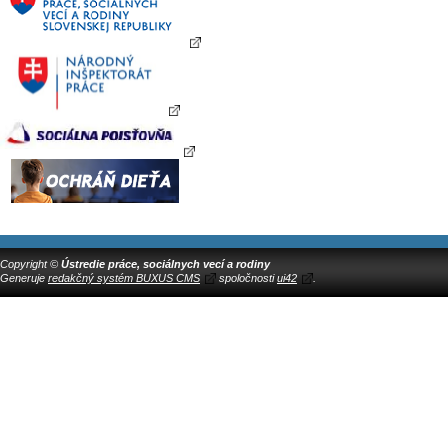
Copyright ©
Ústredie práce, sociálnych vecí a rodiny
Generuje
redakčný systém BUXUS CMS
spoločnosti
ui42
.