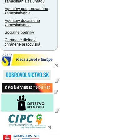
zamestnania za úhradu
Agentúry podporovaného
zamestnávania
Agentúry dočasného
zamestnávania
Sociálne podniky
Chránené dielne a
chránené pracoviská