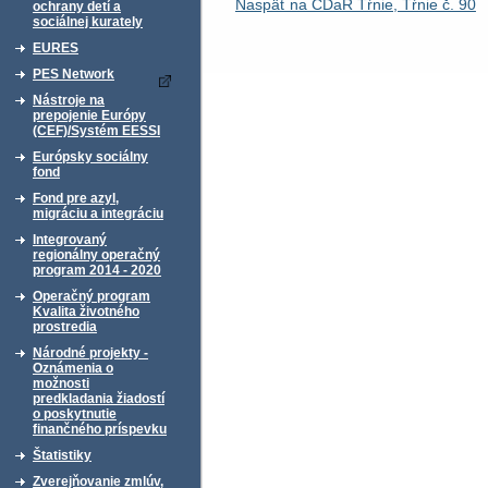
Naspäť na CDaR Tŕnie, Tŕnie č. 90
ochrany detí a
sociálnej kurately
EURES
PES Network
Nástroje na
prepojenie Európy
(CEF)/Systém EESSI
Európsky sociálny
fond
Fond pre azyl,
migráciu a integráciu
Integrovaný
regionálny operačný
program 2014 - 2020
Operačný program
Kvalita životného
prostredia
Národné projekty -
Oznámenia o
možnosti
predkladania žiadostí
o poskytnutie
finančného príspevku
Štatistiky
Zverejňovanie zmlúv,