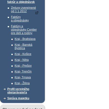
faktúr a objednávok
Zmluvy zverejnené
od 1.1.2012
Faktúry
a objednávky
Faktúry a
objednávky Centier
pre deti a rodiny
Kraj - Bratislava
Kraj - Banská
Bystrica
Kraj - Košice
Kraj - Nitra
Kraj - Prešov
Kraj- Trenčín
Kraj- Trnava
Kraj - Žilina
Profil verejného
obstarávateľa
Správa majetku