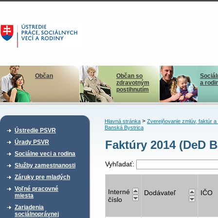
Občan
Občan so
Sociál
zdravotným
a rodi
postihnutím
>
Hlavná stránka
Zverejňovanie zmlúv, faktúr 
Banská Bystrica
Ústredie PSVR
Faktúry 2014 (DeD B
Úrady PSVR
Sociálne veci a rodina
Vyhľadať:
Služby zamestnanosti
Záruky pre mladých
Voľné pracovné
Interné
Dodávateľ
IČO
miesta
číslo
Zariadenia
sociálnoprávnej