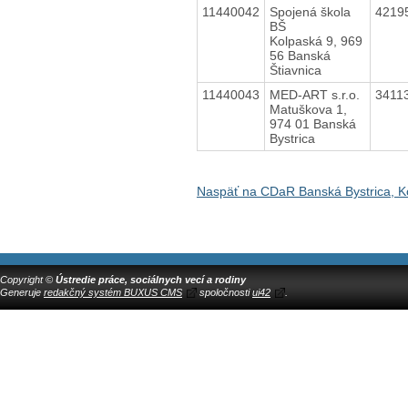
11440042
Spojená škola
4219
BŠ
Kolpaská 9, 969
56 Banská
Štiavnica
11440043
MED-ART s.r.o.
3411
Matuškova 1,
974 01 Banská
Bystrica
Naspäť na CDaR Banská Bystrica, Ko
Copyright ©
Ústredie práce, sociálnych vecí a rodiny
Generuje
redakčný systém BUXUS CMS
spoločnosti
ui42
.