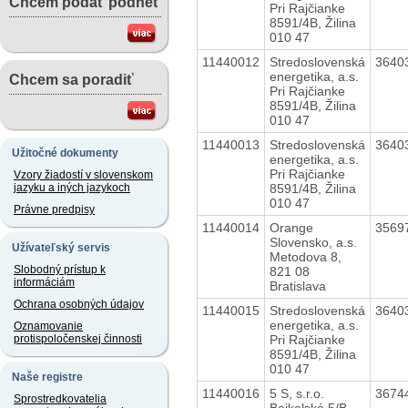
Chcem podať podnet
Pri Rajčianke
8591/4B, Žilina
010 47
11440012
Stredoslovenská
3640
energetika, a.s.
Chcem sa poradiť
Pri Rajčianke
8591/4B, Žilina
010 47
11440013
Stredoslovenská
3640
Užitočné dokumenty
energetika, a.s.
Pri Rajčianke
Vzory žiadostí v slovenskom
8591/4B, Žilina
jazyku a iných jazykoch
010 47
Právne predpisy
11440014
Orange
3569
Slovensko, a.s.
Užívateľský servis
Metodova 8,
Slobodný prístup k
821 08
informáciám
Bratislava
Ochrana osobných údajov
11440015
Stredoslovenská
3640
energetika, a.s.
Oznamovanie
Pri Rajčianke
protispoločenskej činnosti
8591/4B, Žilina
010 47
Naše registre
11440016
5 S, s.r.o.
3674
Sprostredkovatelia
Bajkalská 5/B,