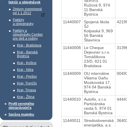
SERVIS
faktúr a objednávok
Ružová 9, 974
Zmluvy zverejnené
11 Banská
od 1.1.2012
Bystrica
Faktúry
11440007
Spojená škola
4219
a objednávky
ŠJ
Kolpaská 9, 969
Faktúry a
objednávky Centier
56 Banská
pre deti a rodiny
Štiavnica
Kraj - Bratislava
11440008
Le Cheque
3139
Dejeuner s.r.o.
Kraj - Banská
Bystrica
Tomášikova
23/D, 821 01
Kraj - Košice
Bratislava
Kraj - Nitra
11440009
OU internátne
0049
Kraj - Prešov
Viliama Gaňu
Moskovská 17,
Kraj- Trenčín
974 04 Banská
Kraj- Trnava
Bystrica
Kraj - Žilina
11440010
Autofix, s.r.o.
4444
Partizánska
Profil verejného
obstarávateľa
cesta 5, 974 01
Banská Bystrica
Správa majetku
11440011
Stredoslovenská
3640
energetika, a.s.