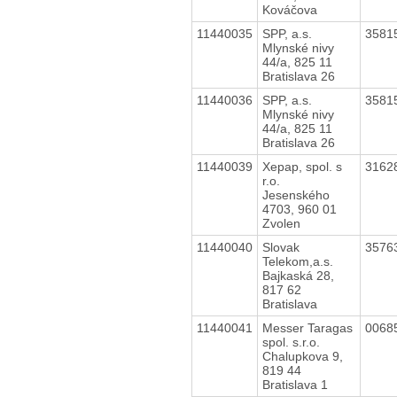
Kováčova
11440035
SPP, a.s.
3581
Mlynské nivy
44/a, 825 11
Bratislava 26
11440036
SPP, a.s.
3581
Mlynské nivy
44/a, 825 11
Bratislava 26
11440039
Xepap, spol. s
3162
r.o.
Jesenského
4703, 960 01
Zvolen
11440040
Slovak
3576
Telekom,a.s.
Bajkaská 28,
817 62
Bratislava
11440041
Messer Taragas
0068
spol. s.r.o.
Chalupkova 9,
819 44
Bratislava 1