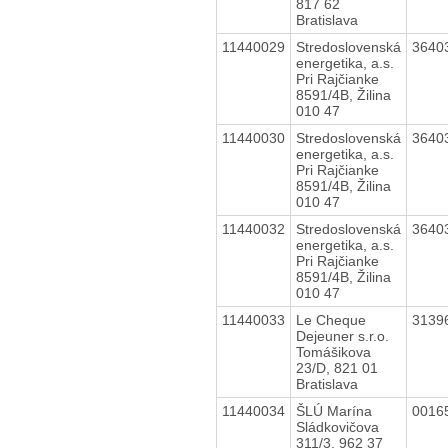
817 62
Bratislava
11440029
Stredoslovenská
3640
energetika, a.s.
Pri Rajčianke
8591/4B, Žilina
010 47
11440030
Stredoslovenská
3640
energetika, a.s.
Pri Rajčianke
8591/4B, Žilina
010 47
11440032
Stredoslovenská
3640
energetika, a.s.
Pri Rajčianke
8591/4B, Žilina
010 47
11440033
Le Cheque
3139
Dejeuner s.r.o.
Tomášikova
23/D, 821 01
Bratislava
11440034
ŠLÚ Marína
0016
Sládkovičova
311/3, 962 37