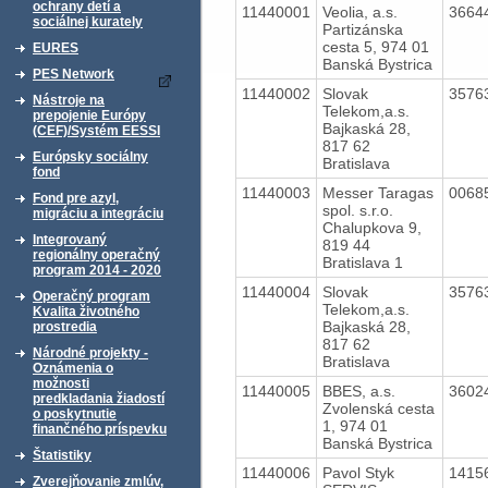
ochrany detí a
11440001
Veolia, a.s.
3664
sociálnej kurately
Partizánska
cesta 5, 974 01
EURES
Banská Bystrica
PES Network
11440002
Slovak
3576
Nástroje na
Telekom,a.s.
prepojenie Európy
Bajkaská 28,
(CEF)/Systém EESSI
817 62
Európsky sociálny
Bratislava
fond
11440003
Messer Taragas
0068
Fond pre azyl,
spol. s.r.o.
migráciu a integráciu
Chalupkova 9,
Integrovaný
819 44
regionálny operačný
Bratislava 1
program 2014 - 2020
11440004
Slovak
3576
Operačný program
Telekom,a.s.
Kvalita životného
Bajkaská 28,
prostredia
817 62
Národné projekty -
Bratislava
Oznámenia o
možnosti
11440005
BBES, a.s.
3602
predkladania žiadostí
Zvolenská cesta
o poskytnutie
1, 974 01
finančného príspevku
Banská Bystrica
Štatistiky
11440006
Pavol Styk
1415
Zverejňovanie zmlúv,