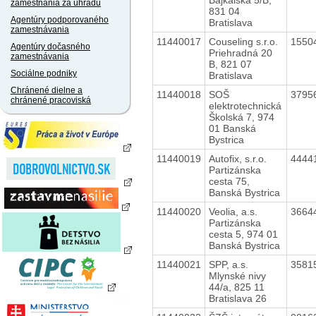
zamestnania za úhradu
831 04
Agentúry podporovaného
Bratislava
zamestnávania
11440017
Couseling s.r.o.
1550
Agentúry dočasného
Priehradná 20
zamestnávania
B, 821 07
Sociálne podniky
Bratislava
Chránené dielne a
11440018
SOŠ
3795
chránené pracoviská
elektrotechnická
Školská 7, 974
01 Banská
Bystrica
11440019
Autofix, s.r.o.
4444
Partizánska
cesta 75,
Banská Bystrica
11440020
Veolia, a.s.
3664
Partizánska
cesta 5, 974 01
Banská Bystrica
11440021
SPP, a.s.
3581
Mlynské nivy
44/a, 825 11
Bratislava 26