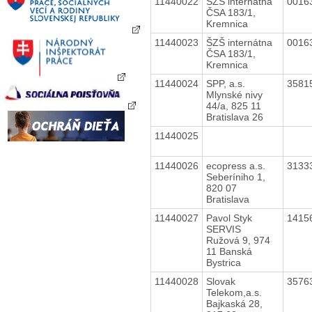
11440022
ŠZŠ internátna
0016
ČSA 183/1,
Kremnica
11440023
ŠZŠ internátna
0016
ČSA 183/1,
Kremnica
11440024
SPP, a.s.
3581
Mlynské nivy
44/a, 825 11
Bratislava 26
11440025
11440026
ecopress a.s.
3133
Seberíniho 1,
820 07
Bratislava
11440027
Pavol Styk
1415
SERVIS
Ružová 9, 974
11 Banská
Bystrica
11440028
Slovak
3576
Telekom,a.s.
Bajkaská 28,