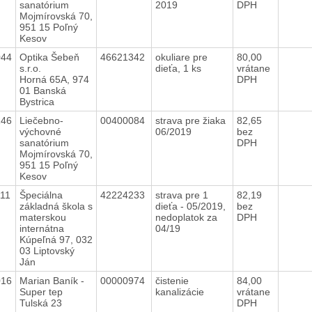
sanatórium
2019
DPH
Mojmírovská 70,
951 15 Poľný
Kesov
044
Optika Šebeň
46621342
okuliare pre
80,00
s.r.o.
dieťa, 1 ks
vrátane
Horná 65A, 974
DPH
01 Banská
Bystrica
146
Liečebno-
00400084
strava pre žiaka
82,65
výchovné
06/2019
bez
sanatórium
DPH
Mojmírovská 70,
951 15 Poľný
Kesov
11
Špeciálna
42224233
strava pre 1
82,19
základná škola s
dieťa - 05/2019,
bez
materskou
nedoplatok za
DPH
internátna
04/19
Kúpeľná 97, 032
03 Liptovský
Ján
016
Marian Baník -
00000974
čistenie
84,00
Super tep
kanalizácie
vrátane
Tulská 23
DPH