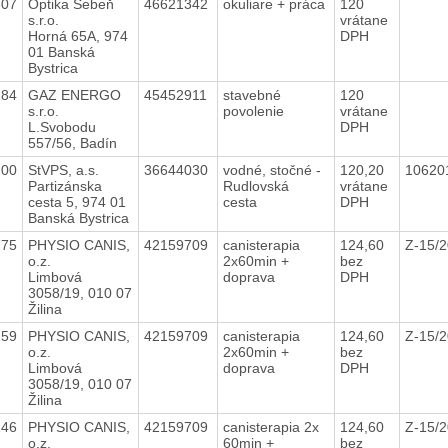
307
Optika Šebeň
46621342
okuliare + práca
120
s.r.o.
vrátane
Horná 65A, 974
DPH
01 Banská
Bystrica
284
GAZ ENERGO
45452911
stavebné
120
s.r.o.
povolenie
vrátane
L.Svobodu
DPH
557/56, Badín
200
StVPS, a.s.
36644030
vodné, stočné -
120,20
10620
Partizánska
Rudlovská
vrátane
cesta 5, 974 01
cesta
DPH
Banská Bystrica
275
PHYSIO CANIS,
42159709
canisterapia
124,60
Z-15/
o.z.
2x60min +
bez
Limbová
doprava
DPH
3058/19, 010 07
Žilina
259
PHYSIO CANIS,
42159709
canisterapia
124,60
Z-15/
o.z.
2x60min +
bez
Limbová
doprava
DPH
3058/19, 010 07
Žilina
246
PHYSIO CANIS,
42159709
canisterapia 2x
124,60
Z-15/
o.z.
60min +
bez