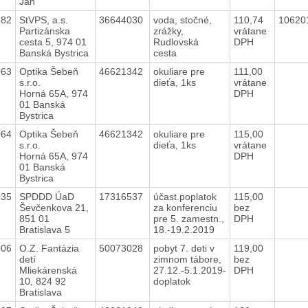
Ján
282
StVPS, a.s.
36644030
voda, stočné,
110,74
10620
Partizánska
zrážky,
vrátane
cesta 5, 974 01
Rudlovská
DPH
Banská Bystrica
cesta
063
Optika Šebeň
46621342
okuliare pre
111,00
s.r.o.
dieťa, 1ks
vrátane
Horná 65A, 974
DPH
01 Banská
Bystrica
064
Optika Šebeň
46621342
okuliare pre
115,00
s.r.o.
dieťa, 1ks
vrátane
Horná 65A, 974
DPH
01 Banská
Bystrica
035
SPDDD ÚaD
17316537
účast.poplatok
115,00
Ševčenkova 21,
za konferenciu
bez
851 01
pre 5. zamestn.,
DPH
Bratislava 5
18.-19.2.2019
006
O.Z. Fantázia
50073028
pobyt 7. deti v
119,00
detí
zimnom tábore,
bez
Mliekárenská
27.12.-5.1.2019-
DPH
10, 824 92
doplatok
Bratislava