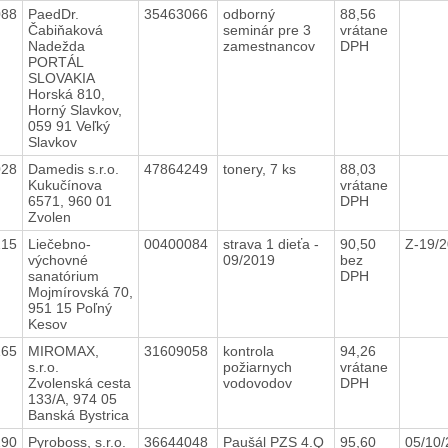
088
PaedDr.
35463066
odborný
88,56
Čabiňaková
seminár pre 3
vrátane
Nadežda
zamestnancov
DPH
PORTÁL
SLOVAKIA
Horská 810,
Horný Slavkov,
059 91 Veľký
Slavkov
028
Damedis s.r.o.
47864249
tonery, 7 ks
88,03
Kukučínova
vrátane
6571, 960 01
DPH
Zvolen
215
Liečebno-
00400084
strava 1 dieťa -
90,50
Z-19/
výchovné
09/2019
bez
sanatórium
DPH
Mojmírovská 70,
951 15 Poľný
Kesov
165
MIROMAX,
31609058
kontrola
94,26
s.r.o.
požiarnych
vrátane
Zvolenská cesta
vodovodov
DPH
133/A, 974 05
Banská Bystrica
290
Pyroboss, s.r.o.
36644048
Paušál PZS 4.Q
95,60
05/10