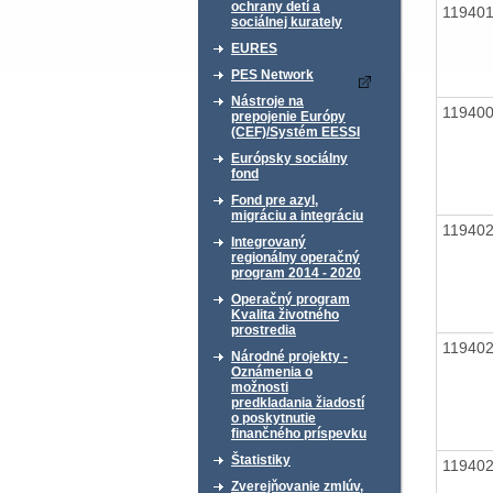
ochrany detí a
11940
sociálnej kurately
EURES
PES Network
Nástroje na
11940
prepojenie Európy
(CEF)/Systém EESSI
Európsky sociálny
fond
Fond pre azyl,
migráciu a integráciu
11940
Integrovaný
regionálny operačný
program 2014 - 2020
Operačný program
Kvalita životného
prostredia
11940
Národné projekty -
Oznámenia o
možnosti
predkladania žiadostí
o poskytnutie
finančného príspevku
Štatistiky
11940
Zverejňovanie zmlúv,