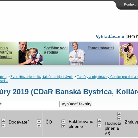
Kontakt
Vyhľadávanie
n so
Sociálne veci
Zamestnávateľ
votným
a rodina
ihnutím
>
>
ánka
Zverejňovanie zmlúv, faktúr a objednávok
Faktúry a objednávky Centier pre deti a 
strica
úry 2019 (CDaR Banská Bystrica, Kollár
ť:
Faktúrované
Dodávateľ
IČO
Zmluv
Hodnota
plnenie
plnenia
v €