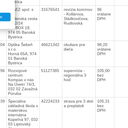
Bystrica
186
SPAEZ spol. s
31576541
revízia komínov
96
r.o.
- Kollárova,
vrátane
te
Zvolenská cesta
Sládkovičova,
DPH
2612/24
Rudlovská
P.O.BOX 18,
974 05 Banská
Bystrica
104
Optika Šebeň
46621342
okuliare pre
98,20
s.r.o.
dieťa
vrátane
Horná 65A, 974
DPH
01 Banská
Bystrica
096
Rozvojové
51127385
supervízia -
105,00
centrum
regionálna 3
bez
Kompas v nás
hod
DPH
Na Úvetrí 74/3,
032 02 Závažná
Poruba
039
Špeciálna
42224233
strava pre 3 deti
105,31
základná škola s
a preplatok
bez
materskou
DPH
internátna
Kúpeľná 97, 032
03 Liptovský