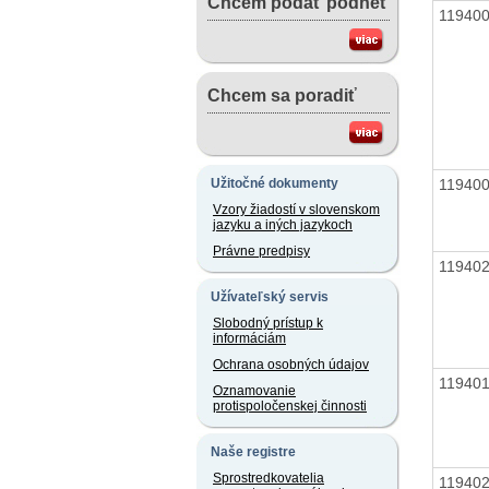
Chcem podať podnet
11940
Chcem sa poradiť
11940
Užitočné dokumenty
Vzory žiadostí v slovenskom
jazyku a iných jazykoch
Právne predpisy
11940
Užívateľský servis
Slobodný prístup k
informáciám
Ochrana osobných údajov
11940
Oznamovanie
protispoločenskej činnosti
Naše registre
Sprostredkovatelia
11940