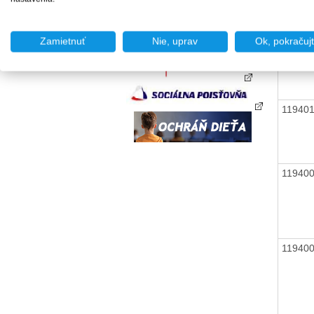
11940
Zamietnuť
Nie, uprav
Ok, pokračuj
11940
11940
11940