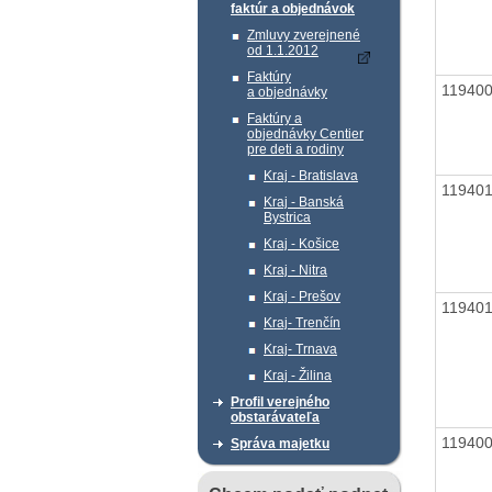
faktúr a objednávok
Zmluvy zverejnené
od 1.1.2012
Faktúry
11940
a objednávky
Faktúry a
objednávky Centier
pre deti a rodiny
Kraj - Bratislava
11940
Kraj - Banská
Bystrica
Kraj - Košice
Kraj - Nitra
Kraj - Prešov
119401
Kraj- Trenčín
Kraj- Trnava
Kraj - Žilina
Profil verejného
obstarávateľa
11940
Správa majetku