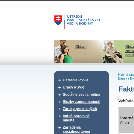
Občan
Obča
zdra
post
Hlavná str
Banská By
Ústredie PSVR
Fakt
Úrady PSVR
Sociálne veci a rodina
Vyhľada
Služby zamestnanosti
Záruky pre mladých
Voľné pracovné
Interné
miesta
číslo
Zariadenia
sociálnoprávnej