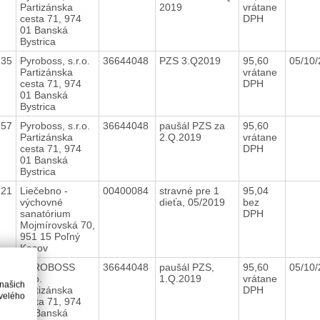
Partizánska
2019
vrátane
cesta 71, 974
DPH
01 Banská
Bystrica
235
Pyroboss, s.r.o.
36644048
PZS 3.Q2019
95,60
05/10
Partizánska
vrátane
cesta 71, 974
DPH
01 Banská
Bystrica
157
Pyroboss, s.r.o.
36644048
paušál PZS za
95,60
Partizánska
2.Q.2019
vrátane
cesta 71, 974
DPH
01 Banská
Bystrica
121
Liečebno -
00400084
stravné pre 1
95,04
výchovné
dieťa, 05/2019
bez
sanatórium
DPH
Mojmírovská 70,
951 15 Poľný
Kesov
082
PYROBOSS
36644048
paušál PZS,
95,60
05/10
s.r.o.
1.Q.2019
vrátane
 našich
Partizánska
DPH
velého
cesta 71, 974
01 Banská