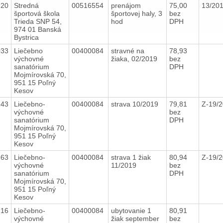
120
Stredná
00516554
prenájom
75,00
13/20
športová škola
športovej haly, 3
bez
Trieda SNP 54,
hod
DPH
974 01 Banská
Bystrica
033
Liečebno
00400084
stravné na
78,93
výchovné
žiaka, 02/2019
bez
sanatórium
DPH
Mojmírovská 70,
951 15 Poľný
Kesov
243
Liečebno-
00400084
strava 10/2019
79,81
Z-19/
výchovné
bez
sanatórium
DPH
Mojmírovská 70,
951 15 Poľný
Kesov
263
Liečebno-
00400084
strava 1 žiak
80,94
Z-19/
výchovné
11/2019
bez
sanatórium
DPH
Mojmírovská 70,
951 15 Poľný
Kesov
216
Liečebno-
00400084
ubytovanie 1
80,91
výchovné
žiak september
bez