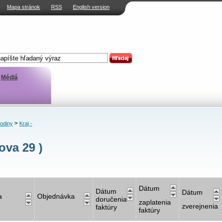
Mapa stránok
RSS
English version
Médiá
>
rodiny
Kraj -
ova 29 )
Dátum
Dátum
Dátum
a
Objednávka
doručenia
zaplatenia
zverejnenia
faktúry
faktúry