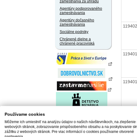
zamestnania za úhradu
Agentúry podporovaného
zamestnávania
Agentúry dočasného
zamestnávania
11940
Sociálne podniky
Chránené dielne a
chránené pracoviská
11940
11940
11940
Používame cookies
Môžeme ich umiestniť na analýzu údajov o našich návštevníkoch, na zlepšenie
webových stránok, zobrazovanie prispôsobeného obsahu a na poskytovanie sk
zážitku z webových stránok. Pre viac informácií o cookies používame otvorené
nastavenia.