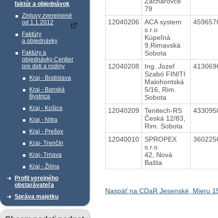
Zacharovce
faktúr a objednávok
79
Zmluvy zverejnené
12040206
ACA system
459657
od 1.1.2012
s.r.o
Faktúry
Kúpeľná
a objednávky
9,Rimavská
Sobota
Faktúry a
objednávky Centier
12040208
Ing. Jozef
413069
pre deti a rodiny
Szabó FINITI
Kraj - Bratislava
Malohontská
5/16, Rim.
Kraj - Banská
Bystrica
Sobota
Kraj - Košice
12040209
Tenitech-RS
433095
Česká 12/83,
Kraj - Nitra
Rim. Sobota
Kraj - Prešov
12040010
SPROPEX
360225
Kraj- Trenčín
s.r.o
42, Nová
Kraj- Trnava
Bašta
Kraj - Žilina
Profil verejného
obstarávateľa
Naspäť na CDaR Jesenské, Mieru 1
Správa majetku