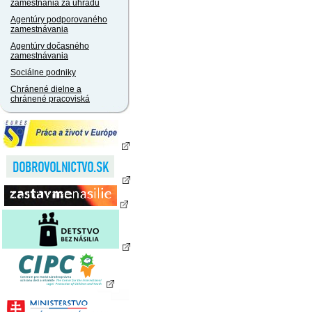
zamestnania za úhradu
Agentúry podporovaného
zamestnávania
Agentúry dočasného
zamestnávania
Sociálne podniky
Chránené dielne a
chránené pracoviská