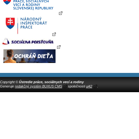
Copyright ©
Ústredie práce, sociálnych vecí a rodiny
Generuje
redakčný systém BUXUS CMS
spoločnosti
ui42
.