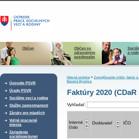
Občan
Občan so
Sociál
zdravotným
a rodi
postihnutím
>
Hlavná stránka
Zverejňovanie zmlúv, faktúr 
Banská Bystrica
Ústredie PSVR
Faktúry 2020 (CDaR 
Úrady PSVR
Sociálne veci a rodina
Vyhľadať:
Služby zamestnanosti
Záruky pre mladých
Voľné pracovné
Interné
Dodávateľ
IČO
miesta
číslo
Zariadenia
sociálnoprávnej