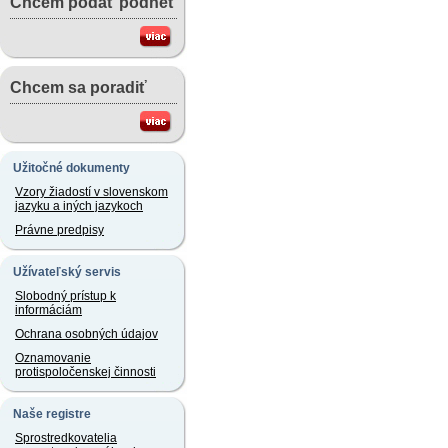
Chcem podať podnet
Chcem sa poradiť
Užitočné dokumenty
Vzory žiadostí v slovenskom
jazyku a iných jazykoch
Právne predpisy
Užívateľský servis
Slobodný prístup k
informáciám
Ochrana osobných údajov
Oznamovanie
protispoločenskej činnosti
Naše registre
Sprostredkovatelia