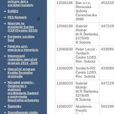
ochrany detí a
12040186
Bán s.r.o,
453232
sociálnej kurately
Rimavská
Sobota
EURES
Čerenčiarska
PES Network
3988
Nástroje na
12040190
Gabriel
447219
prepojenie Európy
Molnár
(CEF)/Systém EESSI
M.R.Štefánika
Európsky sociálny
5378/49,
fond
R.Sobota
Fond pre azyl,
12040030
Peter Lecsö -
433095
migráciu a integráciu
Tenitech
Integrovaný
Česká 12/83,
regionálny operačný
Rim. Sobota
program 2014 - 2020
12040205
Tenitech-RS
433095
Operačný program
Česká 12/83,
Kvalita životného
Rim. Sobota
prostredia
Národné projekty -
12040203
Gabriel
447219
Oznámenia o
Molnár
možnosti
M.R.Štefánika
predkladania žiadostí
5378/49,
o poskytnutie
R.Sobota
finančného príspevku
12040207
Akademia
503190
Štatistiky
Prestíž
Zverejňovanie zmlúv,